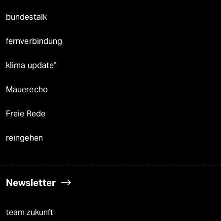
bundestalk
fernverbindung
klima update°
Mauerecho
Freie Rede
reingehen
Newsletter
team zukunft