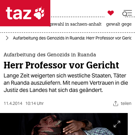

taz zahl ich
hitze
surfen
landtagswahl in sachsen-anhalt
gewalt gegen

taz zahl ich
da
Aufarbeitung des Genozids in Ruanda: Herr Professor vor Gerich
taz zahl ich
themen
Aufarbeitung des Genozids in Ruanda
Herr Professor vor Gericht
politik
Lange Zeit weigerten sich westliche Staaten, Täter
öko
an Ruanda auszuliefern. Mit neuem Vertrauen in die
Justiz des Landes hat sich das geändert.
gesellschaft
11.4.2014
10:14 Uhr
teilen
kultur
sport