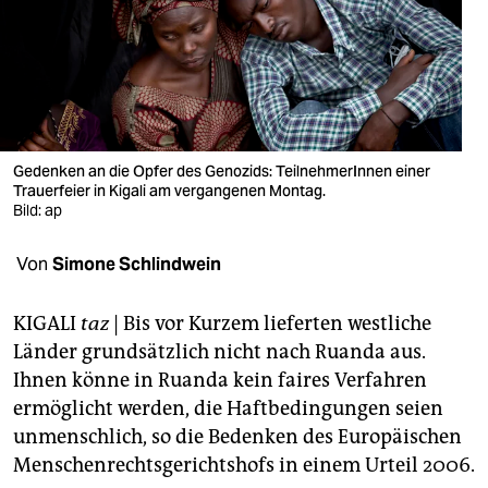
berlin
nord
wahrheit
verlag
Gedenken an die Opfer des Genozids: TeilnehmerInnen einer
verlag
Trauerfeier in Kigali am vergangenen Montag.
Bild: ap
veranstaltungen
Von
Simone Schlindwein
shop
fragen & hilfe
KIGALI
taz
| Bis vor Kurzem lieferten westliche
Länder grundsätzlich nicht nach Ruanda aus.
unterstützen
Ihnen könne in Ruanda kein faires Verfahren
abo
ermöglicht werden, die Haftbedingungen seien
unmenschlich, so die Bedenken des Europäischen
genossenschaft
Menschenrechtsgerichtshofs in einem Urteil 2006.