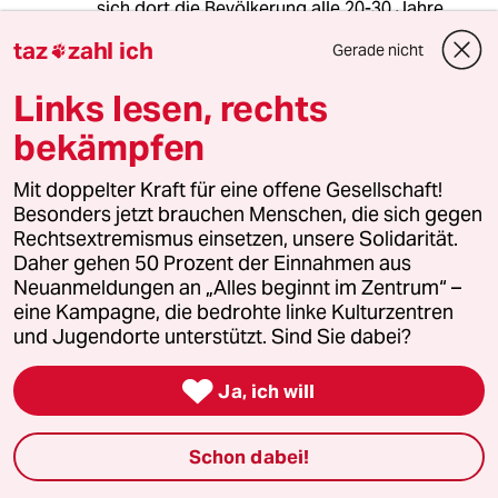
sich dort die Bevölkerung alle 20-30 Jahre
verdoppelt. So schnell kann eine Wirtschaft
taz
zahl ich
Gerade nicht

gar nicht hinterherwachsen, um gleichzeitig
noch die Armut abzubauen.
Links lesen, rechts
bekämpfen
lions
L
Mit doppelter Kraft für eine offene Gesellschaft!
27.09.2015
,
10:08 Uhr
Besonders jetzt brauchen Menschen, die sich gegen
@Tim Leuther:
Rechtsextremismus einsetzen, unsere Solidarität.
Armut und Bevölkerungsexplosion
Daher gehen 50 Prozent der Einnahmen aus
stehen in kausalem Zusammenhang.
Neuanmeldungen an „Alles beginnt im Zentrum“ –
Bei uns löst Wohlstand die
eine Kampagne, die bedrohte linke Kulturzentren
umgekehrte Richtung aus. Wenn wir
und Jugendorte unterstützt. Sind Sie dabei?
nicht langsam beginnen, der Armut
dort, ganz und gar nicht selbstlos,

Ja, ich will
entgegen zu steuern, wird es einen
gewaltigen natürlichen Ausgleich
zwischen den Welten geben, die wir
Schon dabei!
jetzt schon in