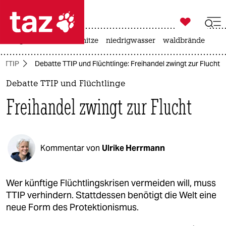

taz zahl ich
krieg in der ukraine
hitze
niedrigwasser
waldbrände

taz zahl ich
TTIP
Debatte TTIP und Flüchtlinge: Freihandel zwingt zur Flucht
taz zahl ich
Debatte TTIP und Flüchtlinge
themen
Freihandel zwingt zur Flucht
politik
öko
Kommentar von
Ulrike Herrmann
gesellschaft
kultur
Wer künftige Flüchtlingskrisen vermeiden will, muss
TTIP verhindern. Stattdessen benötigt die Welt eine
sport
neue Form des Protektionismus.