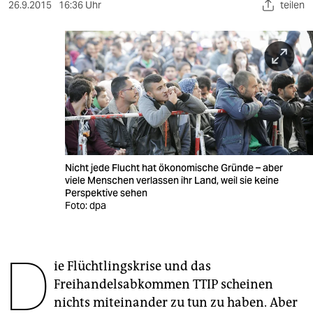
berlin
26.9.2015
16:36 Uhr
teilen
nord
wahrheit
verlag
verlag
veranstaltungen
Nicht jede Flucht hat ökonomische Gründe – aber
shop
viele Menschen verlassen ihr Land, weil sie keine
Perspektive sehen
fragen & hilfe
Foto: dpa
unterstützen
D
abo
ie Flüchtlingskrise und das
Freihandelsabkommen TTIP scheinen
genossenschaft
nichts miteinander zu tun zu haben. Aber