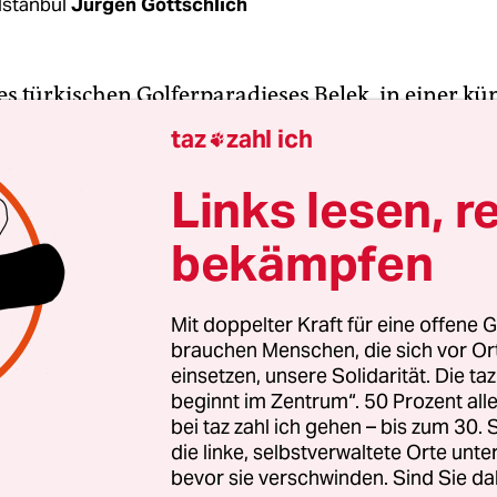
Istanbul
Jürgen Gottschlich
s türkischen Golferparadieses Belek, in einer kü
en immergrünen Parklandschaft, beginnt an die
taz
zahl ich

r jährliche Weltwirtschaftsgipfel der sogenannte
ie Staats-und Regierungschefs der 19 größten
Links lesen, r
taaten plus der EU kommen seit der Weltwirtschaf
bekämpfen
mäßig einmal im Jahr zusammen, um sich über d
rung der Weltwirtschaft und aktuelle Bedrohunge
en.
Mit doppelter Kraft für eine offene G
brauchen Menschen, die sich vor O
einsetzen, unsere Solidarität. Die ta
 beim G-7-Gipfel in Deutschland im Juni dieses Ja
beginnt im Zentrum“. 50 Prozent a
 auch der russische Präsident Wladimir Putin u
bei taz zahl ich gehen – bis zum 30
 Führer Xi Jinping in der Türkei erwartet, sodass
die linke, selbstverwaltete Orte unte
bevor sie verschwinden. Sind Sie da
e UN-Sicherheitsrat versammelt ist. Inhaltlich wi