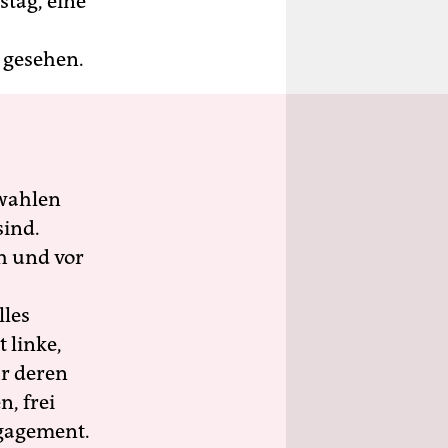
tag, eine
e gesehen.
wahlen
sind.
h und vor
lles
 linke,
ür deren
n, frei
ngagement.