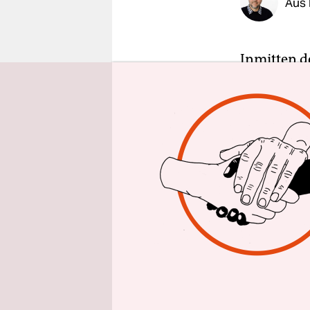
Aus 
epaper login
Inmitten de
bewässert
Sonntag de
Staaten. D
Industries
2008 regel
Stabilisie
verständig
Anders als
am Sonntag
chinesische
der gesamt