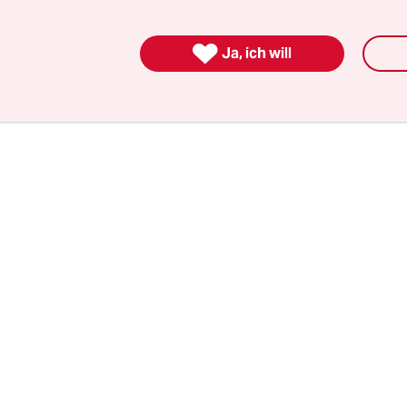
ie Probleme der Schwellenländer gehen. Nachde
se die Wirtschaftsgipfel beherrscht hatte, droht d

Ja, ich will
urch die Schwierigkeiten in China, Brasilien, Sü