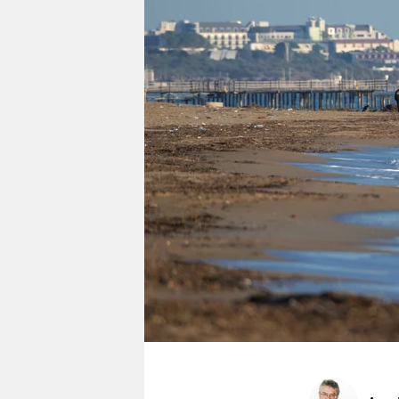
berlin
nord
wahrheit
verlag
verlag
veranstaltungen
shop
fragen & hilfe
unterstützen
abo
genossenschaft