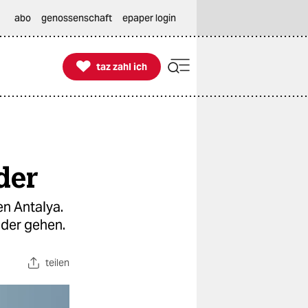
abo
genossenschaft
epaper login

taz zahl ich
taz zahl ich
der
en Antalya.
nder gehen.
teilen