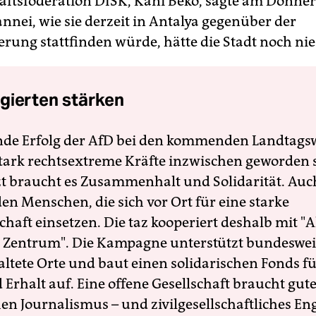
ftsföderation DISK, Kani Beko, sagte am Donners
nnei, wie sie derzeit in Antalya gegenüber der
erung stattfinden würde, hätte die Stadt noch ni
gierten stärken
nde Erfolg der AfD bei den kommenden Landtags
 stark rechtsextreme Kräfte inzwischen geworden 
zt braucht es Zusammenhalt und Solidarität. Auc
en Menschen, die sich vor Ort für eine starke
schaft einsetzen. Die taz kooperiert deshalb mit "A
 Zentrum". Die Kampagne unterstützt bundesweit
altete Orte und baut einen solidarischen Fonds f
Erhalt auf. Eine offene Gesellschaft braucht gute
en Journalismus – und zivilgesellschaftliches E