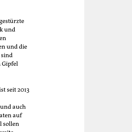
gestürzte
nk und
den
en und die
 sind
 Gipfel
st seit 2013
 und auch
aaten auf
l sollen