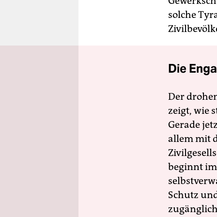
Gewerkscha
solche Tyra
Zivilbevölk
Die Enga
Der drohe
zeigt, wie
Gerade jet
allem mit d
Zivilgesell
beginnt im
selbstverw
Schutz und 
zugänglich