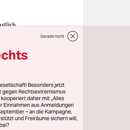
nstlich
sem
Gerade nicht
n G-20-
echts
tskrise
ie
n zu
esellschaft! Besonders jetzt
rt gegen Rechtsextremismus
z kooperiert daher mit „Alles
hres wird
ller Einnahmen aus Anmeldungen
nd der
. September – an die Kampagne,
 praktisch
rstützt und Freiräume sichern will,
bei?
rd es vor