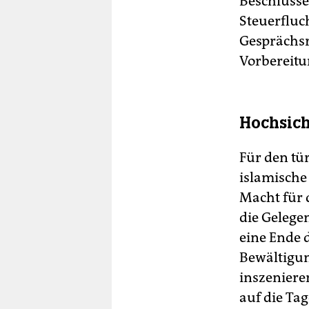
Beschlüsse
Steuerfluc
Gesprächsr
Vorbereitu
Hochsich
Für den tü
islamische
Macht für d
die Gelege
eine Ende 
Bewältigu
inszenier
auf die Ta