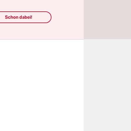
m zuletzt
er Kollaps
Schon dabei!
dafrika und