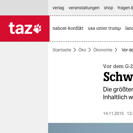
hautnavigation anspringen
hauptinhalt anspringen
footer anspringen
verlag
veranstaltungen
shop
fragen &
nahost-konflikt
usa unter trump
lan

taz zahl ich
taz zahl ich
Startseite
Öko
Ökonomie
Vor d
themen
politik
Vor dem G-20
Schw
öko
Die größten
gesellschaft
Inhaltlich 
kultur
14.11.2015
12:
sport