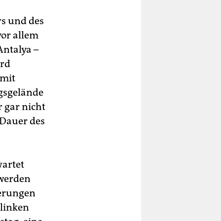
rs und des
vor allem
Antalya –
ird
 mit
ngsgelände
 gar nicht
 Dauer des
wartet
 werden
ierungen
 linken