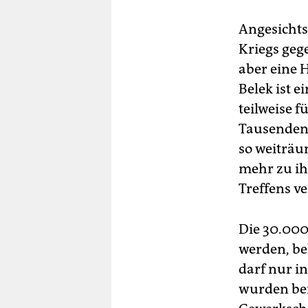
Angesichts
Kriegs geg
aber eine 
Belek ist 
teilweise f
Tausenden 
so weiträu
mehr zu ih
Treffens ve
Die 30.000
werden, be
darf nur i
wurden ber