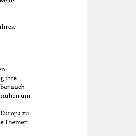
weite
ahres.
en
g ihre
aber auch
 Bemühen um
 Europa zu
ese Themen