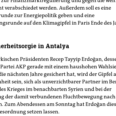
 zur Finanzmarktregulierung und gegen die welt
ht verabschiedet werden. Außerdem soll es eine
unde zur Energiepolitik geben und eine
ngsrunde auf den Klimagipfel in Paris Ende des J
erheitsorgie in Antalya
rkischen Präsidenten Recep Tayyip Erdoğan, dess
 Partei AKP gerade mit einem haushohen Wahlsie
ie nächsten Jahre gesichert hat, wird der Gipfel 
nheit sein, sich als unverzichtbarer Partner im
des Krieges im benachbarten Syrien und bei der
ng der damit verbundenen Fluchtbewegung nach
en. Zum Abendessen am Sonntag hat Erdoğan di
gesordnung setzen lassen.