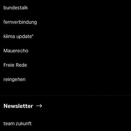
bundestalk
fernverbindung
klima update°
Mauerecho
Freie Rede
reingehen
Newsletter
team zukunft