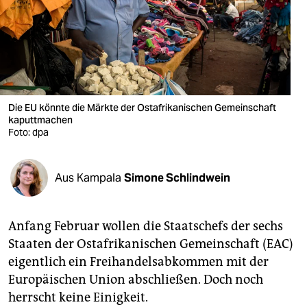
berlin
nord
wahrheit
verlag
Die EU könnte die Märkte der Ostafrikanischen Gemeinschaft
verlag
kaputtmachen
Foto: dpa
veranstaltungen
shop
Aus Kampala
Simone Schlindwein
fragen & hilfe
Anfang Februar wollen die Staatschefs der sechs
unterstützen
Staaten der Ostafrikanischen Gemeinschaft (EAC)
abo
eigentlich ein Freihandelsabkommen mit der
Europäischen Union abschließen. Doch noch
genossenschaft
herrscht keine Einigkeit.