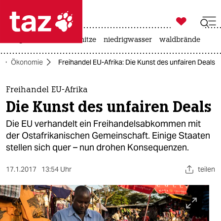

taz zahl ich
krieg in der ukraine
hitze
niedrigwasser
waldbrände

taz zahl ich
Ökonomie
Freihandel EU-Afrika: Die Kunst des unfairen Deals
taz zahl ich
themen
Freihandel EU-Afrika
Die Kunst des unfairen Deals
politik
Die EU verhandelt ein Freihandelsabkommen mit
öko
der Ostafrikanischen Gemeinschaft. Einige Staaten
stellen sich quer – nun drohen Konsequenzen.
gesellschaft
17.1.2017
13:54 Uhr
teilen
kultur
sport