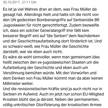
epaper login
30.10.2017 , 21:11 Uhr
Es ist ja viel Wahres dran an dem, was Frau Müller da
gesagt hat. Allerdings hielt und halte ich die nicht von
den UN gedeckten Bombenangriffe auf Serbien/die BR
Jugoslawien für nicht gerechtfertigt. Zudem bezweifle
ich, dass ein solcher Generalangriff (mir fällt kein
besserer Begriff ein) auf "die Serben" dem Nachdenken
und der Geschichtsaufarbeitung dort förderlich ist. Und
so schwarz-weiß, wie Frau Müller die Geschichte
darstellt, war sie eben auch nicht.
Es wäre da wohl sinnvoller, wenn man gemeinsam (das
heißt zwischen den ex-jugoslawischen Staaten um die
Aufarbeitung der Geschichte und eben auch um
Versöhnung bemühen würde. Mit den Vorwürfen und
dem Denken von Frau Müller kommt man da aber keinen
Millimeter weiter.
Und die revisionistischen Kräfte sind ja auch nicht nur in
Serbien im Aufwind. Auch im jetzt nun schon EU-Mitglied
Kroatien blüht das ja derzeit. Neben der permanenten,
völlig unkritischen Glorifizierung der kroatischen Armee