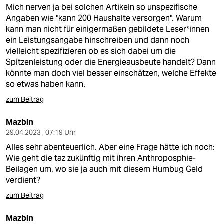
berlin
Mich nerven ja bei solchen Artikeln so unspezifische
Angaben wie "kann 200 Haushalte versorgen". Warum
nord
kann man nicht für einigermaßen gebildete Leser*innen
ein Leistungsangabe hinschreiben und dann noch
wahrheit
vielleicht spezifizieren ob es sich dabei um die
Spitzenleistung oder die Energieausbeute handelt? Dann
verlag
könnte man doch viel besser einschätzen, welche Effekte
so etwas haben kann.
verlag
zum Beitrag
veranstaltungen
Mazbln
shop
29.04.2023 , 07:19 Uhr
fragen & hilfe
Alles sehr abenteuerlich. Aber eine Frage hätte ich noch:
Wie geht die taz zukünftig mit ihren Anthroposphie-
unterstützen
Beilagen um, wo sie ja auch mit diesem Humbug Geld
verdient?
abo
zum Beitrag
genossenschaft
Mazbln