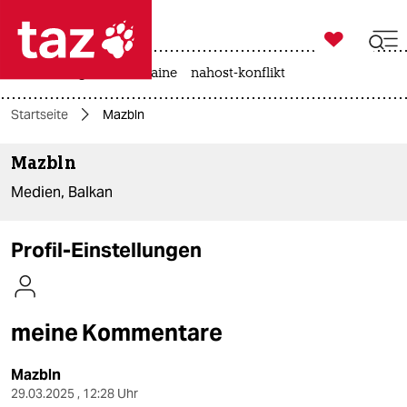

taz zahl ich
hitze
krieg in der ukraine
nahost-konflikt

taz zahl ich
Startseite
Mazbln
taz zahl ich
Mazbln
themen
Medien, Balkan
politik
öko
Profil-Einstellungen
gesellschaft
kultur
meine Kommentare
sport
Mazbln
29.03.2025 , 12:28 Uhr