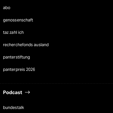
abo
genossenschaft
taz zahl ich
recherchefonds ausland
panterstiftung
panterpreis 2026
Podcast
bundestalk