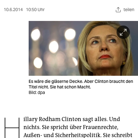
berlin
10.6.2014
10:50 Uhr
teilen
nord
wahrheit
verlag
verlag
veranstaltungen
shop
Es wäre die gläserne Decke. Aber Clinton braucht den
Titel nicht. Sie hat schon Macht.
fragen & hilfe
Bild: dpa
unterstützen
H
abo
illary Rodham Clinton sagt alles. Und
nichts. Sie spricht über Frauenrechte,
genossenschaft
Außen- und Sicherheitspolitik. Sie schreibt