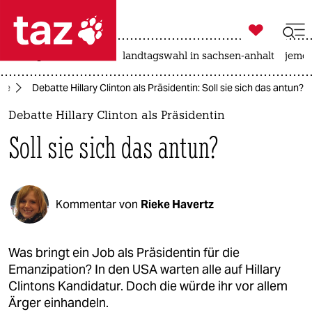

taz zahl ich
niedrigwasser
rente
landtagswahl in sachsen-anhalt
jeme

taz zahl ich
tte
Debatte Hillary Clinton als Präsidentin: Soll sie sich das antun?
taz zahl ich
Debatte Hillary Clinton als Präsidentin
themen
Soll sie sich das antun?
politik
öko
Kommentar von
Rieke Havertz
gesellschaft
kultur
Was bringt ein Job als Präsidentin für die
Emanzipation? In den USA warten alle auf Hillary
sport
Clintons Kandidatur. Doch die würde ihr vor allem
Ärger einhandeln.