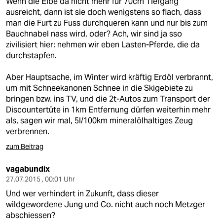
Wenn die Elbe da nicht mehr für 70cm Tiefgang
ausreicht, dann ist sie doch wenigstens so flach, dass
man die Furt zu Fuss durchqueren kann und nur bis zum
Bauchnabel nass wird, oder? Ach, wir sind ja sso
zivilisiert hier: nehmen wir eben Lasten-Pferde, die da
durchstapfen.
Aber Hauptsache, im Winter wird kräftig Erdöl verbrannt,
um mit Schneekanonen Schnee in die Skigebiete zu
bringen bzw. ins TV, und die 2t-Autos zum Transport der
Discountertüte in 1km Entfernung dürfen weiterhin mehr
als, sagen wir mal, 5l/100km mineralölhaltiges Zeug
verbrennen.
zum Beitrag
vagabundix
27.07.2015 , 00:01 Uhr
Und wer verhindert in Zukunft, dass dieser
wildgewordene Jung und Co. nicht auch noch Metzger
abschiessen?