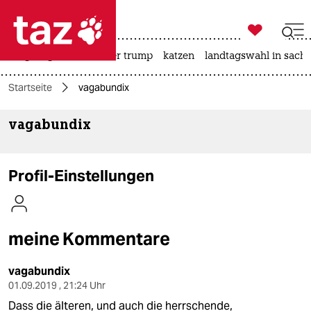

taz zahl ich
bergsteigen
usa unter trump
katzen
landtagswahl in sachs

taz zahl ich
Startseite
vagabundix
taz zahl ich
vagabundix
themen
politik
Profil-Einstellungen
öko
gesellschaft
meine Kommentare
kultur
vagabundix
sport
01.09.2019 , 21:24 Uhr
Dass die älteren, und auch die herrschende,