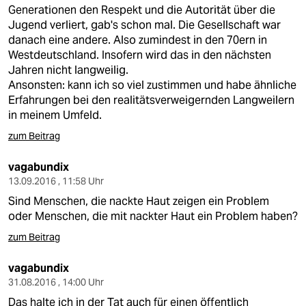
berlin
Generationen den Respekt und die Autorität über die
Jugend verliert, gab's schon mal. Die Gesellschaft war
nord
danach eine andere. Also zumindest in den 70ern in
Westdeutschland. Insofern wird das in den nächsten
wahrheit
Jahren nicht langweilig.
Ansonsten: kann ich so viel zustimmen und habe ähnliche
verlag
Erfahrungen bei den realitätsverweigernden Langweilern
in meinem Umfeld.
verlag
zum Beitrag
veranstaltungen
vagabundix
shop
13.09.2016 , 11:58 Uhr
fragen & hilfe
Sind Menschen, die nackte Haut zeigen ein Problem
oder Menschen, die mit nackter Haut ein Problem haben?
unterstützen
zum Beitrag
abo
vagabundix
genossenschaft
31.08.2016 , 14:00 Uhr
Das halte ich in der Tat auch für einen öffentlich