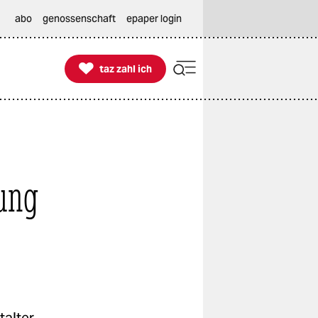
abo
genossenschaft
epaper login

taz zahl ich
taz zahl ich
rung