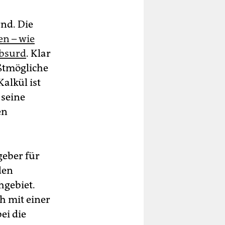
rnd. Die
en – wie
absurd
. Klar
ßtmögliche
alkül ist
 seine
en
geber für
den
hgebiet.
h mit einer
ei die