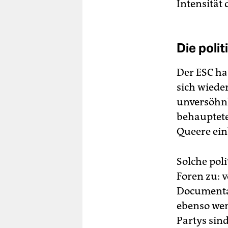
Intensität
Die poli
Der ESC hat
sich wiede
unversöhn
behauptete
Queere ein
Solche poli
Foren zu: 
Documenta 
ebenso wen
Partys sind