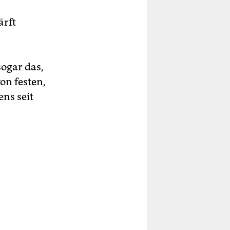
ärft
sogar das,
on festen,
ns seit