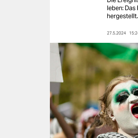
Die Ereigni
berlin
leben: Das
nord
hergestellt.
wahrheit
27.5.2024
15:2
verlag
verlag
veranstaltungen
shop
fragen & hilfe
unterstützen
abo
genossenschaft