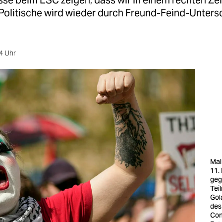
sse beim ESC zeigen, dass wir in einem rechten Zei
 Politische wird wieder durch Freund-Feind-Unter
4 Uhr
Mal
11.
geg
Tei
Gol
des
Con