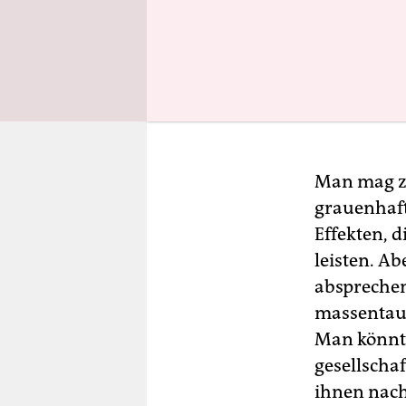
Man mag z
grauenhaft 
Effekten, 
leisten. Ab
absprechen
massentaug
Man könnte
gesellschaf
ihnen nach