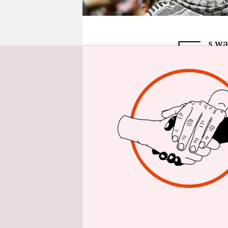
epaper login
E
s wa
gebr
er t
Die Bilder
Begleiters