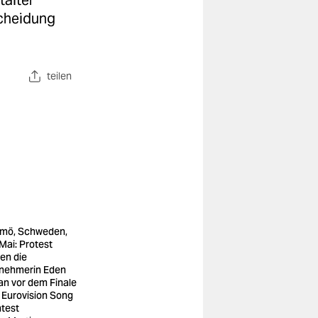
talter
scheidung
teilen
mö, Schweden,
 Mai: Protest
en die
lnehmerin Eden
an vor dem Finale
 Eurovision Song
test