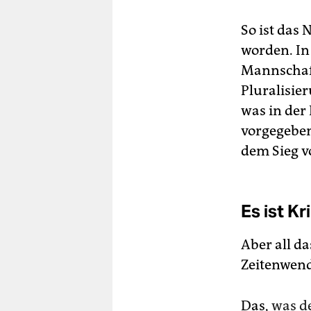
So ist das
worden. In
Mannschaft
Pluralisier
was in der 
vorgegeben
dem Sieg v
Es ist Kr
Aber all d
Zeitenwend
Das,
was de