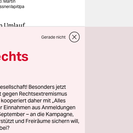
o: Martin
ssner/ap/dpa
in Umlauf
s bedeutet
Gerade nicht
geht das?
echts
l seinen
Hinweis.
esellschaft! Besonders jetzt
rt gegen Rechtsextremismus
z kooperiert daher mit „Alles
ller Einnahmen aus Anmeldungen
. September – an die Kampagne,
rstützt und Freiräume sichern will,
bei?