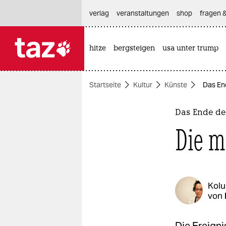
hautnavigation anspringen
hauptinhalt anspringen
footer anspringen
verlag
veranstaltungen
shop
fragen &
hitze
bergsteigen
usa unter trump

taz zahl ich
taz zahl ich
Startseite
Kultur
Künste
Das End
themen
politik
Das Ende de
Die m
öko
gesellschaft
kultur
Kol
von
sport