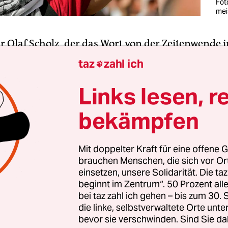
Fot
mei
r Olaf Scholz, der das Wort von der Zeitenwende 
acht hat. So treffend der Ausdruck auch ist – wa
taz
zahl ich

atsächlich: Was wendet sich wohin? Und wie weit 
Links lesen, r
des jüngsten Eurovision Song Contest (ESC)
mit al
bekämpfen
cheinungen liefern möglicherweise einen ersten 
Mit doppelter Kraft für eine offene G
brauchen Menschen, die sich vor O
einsetzen, unsere Solidarität. Die ta
beginnt im Zentrum“. 50 Prozent a
bei taz zahl ich gehen – bis zum 30
die linke, selbstverwaltete Orte unte
bevor sie verschwinden. Sind Sie da