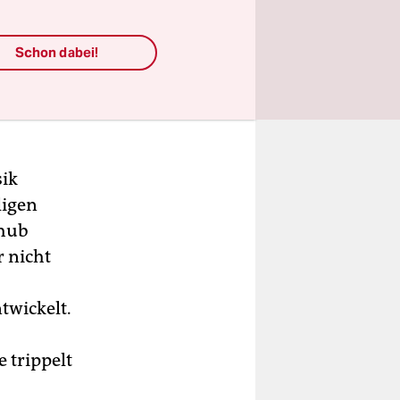
Schon dabei!
ik
ligen
chub
r nicht
twickelt.
 trippelt