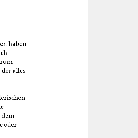
onen haben
ich
h zum
der alles
tlerischen
ie
n dem
e oder