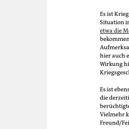
Es ist Krie
Situation i
etwa die M
bekommen 
Aufmerksam
hier auch 
Wirkung hie
Kriegsges
Es ist ebe
die derzeit
berüchtigte
Vielmehr k
Freund/Fei