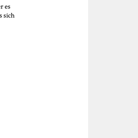
r es
 sich