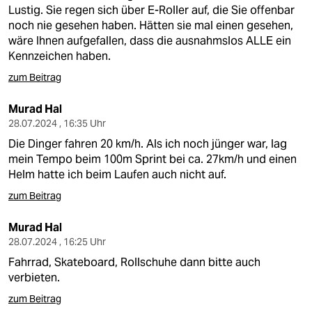
berlin
Lustig. Sie regen sich über E-Roller auf, die Sie offenbar
noch nie gesehen haben. Hätten sie mal einen gesehen,
nord
wäre Ihnen aufgefallen, dass die ausnahmslos ALLE ein
Kennzeichen haben.
wahrheit
zum Beitrag
verlag
Murad Hal
verlag
28.07.2024 , 16:35 Uhr
Die Dinger fahren 20 km/h. Als ich noch jünger war, lag
veranstaltungen
mein Tempo beim 100m Sprint bei ca. 27km/h und einen
Helm hatte ich beim Laufen auch nicht auf.
shop
zum Beitrag
fragen & hilfe
Murad Hal
unterstützen
28.07.2024 , 16:25 Uhr
abo
Fahrrad, Skateboard, Rollschuhe dann bitte auch
verbieten.
genossenschaft
zum Beitrag