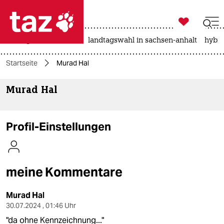

taz zahl ich
niedrigwasser
rente
landtagswahl in sachsen-anhalt
hybri

taz zahl ich
Startseite
Murad Hal
taz zahl ich
Murad Hal
themen
politik
Profil-Einstellungen
öko
gesellschaft
meine Kommentare
kultur
Murad Hal
sport
30.07.2024 , 01:46 Uhr
"da ohne Kennzeichnung..."