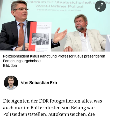
berlin
nord
wahrheit
verlag
verlag
veranstaltungen
Polizeipräsident Klaus Kandt und Professor Klaus präsentieren
Forschungsergebnisse.
shop
Bild: dpa
fragen & hilfe
Von
Sebastian Erb
unterstützen
abo
Die Agenten der DDR fotografierten alles, was
genossenschaft
auch nur im Entferntesten von Belang war.
Polizeidienststellen, Autokennzeichen, die