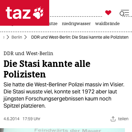

taz zahl ich
krieg in der ukraine
hitze
niedrigwasser
waldbrände

taz zahl ich
ite
Berlin
DDR und West-Berlin: Die Stasi kannte alle Polizisten
taz zahl ich
themen
DDR und West-Berlin
Die Stasi kannte alle
politik
Polizisten
öko
Sie hatte die West-Berliner Polizei massiv im Visier.
Die Stasi wusste viel, konnte seit 1972 aber laut
gesellschaft
jüngsten Forschungsergebnissen kaum noch
Spitzel platzieren.
kultur
sport
4.6.2014
17:59 Uhr
teilen