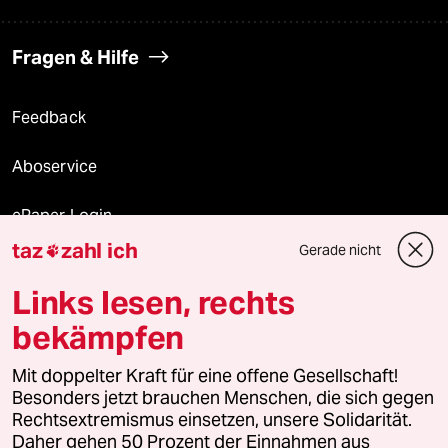
Fragen & Hilfe
Feedback
Aboservice
ePaper Login
taz
zahl ich
Gerade nicht

Downloads für Abonnierende
Links lesen, rechts
bekämpfen
© 2026 taz Verlags und Vertriebs GmbH
Mit doppelter Kraft für eine offene Gesellschaft!
Alle Rechte vorbehalten. Bei rechtlichen Fragen oder für Genehmigungen
wenden Sie sich bitte an
lizenzen@taz.de
Besonders jetzt brauchen Menschen, die sich gegen
Rechtsextremismus einsetzen, unsere Solidarität.
Daher gehen 50 Prozent der Einnahmen aus