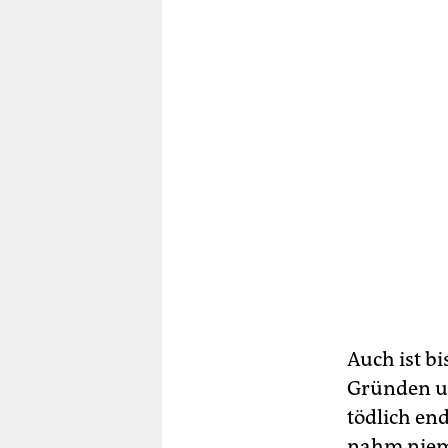
Auch ist b
Gründen u
tödlich en
nahm niema