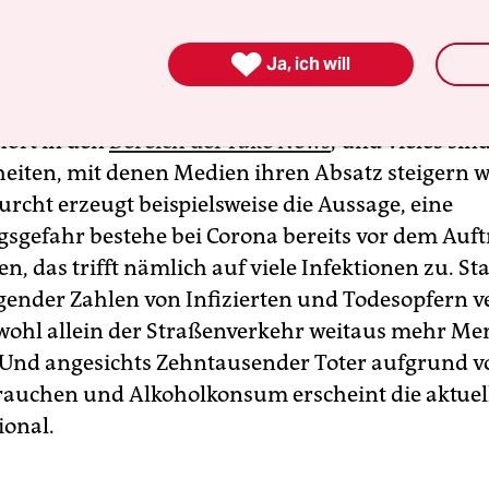
st besser als heilen.

Ja, ich will
chten über das Virus und die von ihm ausgelöste
erschlagen sich. Manches stimmt, anderes ist triv
hört in den
Bereich der Fake News
, und vieles sin
iten, mit denen Medien ihren Absatz steigern w
urcht erzeugt beispielsweise die Aussage, eine
sgefahr bestehe bei Corona bereits vor dem Auft
, das trifft nämlich auf viele Infektionen zu. Sta
igender Zahlen von Infizierten und Todesopfern v
wohl allein der Straßenverkehr weitaus mehr M
Und angesichts Zehntausender Toter aufgrund v
rauchen und Alkoholkonsum erscheint die aktuel
ional.