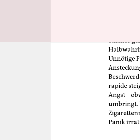
Vorbeugen i
Die Nachri
Covid-19 üb
etliches ge
Halbwahrhe
Unnötige F
Ansteckung
Beschwerden
rapide ste
Angst – ob
umbringt. 
Zigaretten
Panik irrat