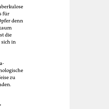
uberkulose
s für
 Opfer denn
n kaum
st die
sich in
a-
nologische
eise zu
nden.
r