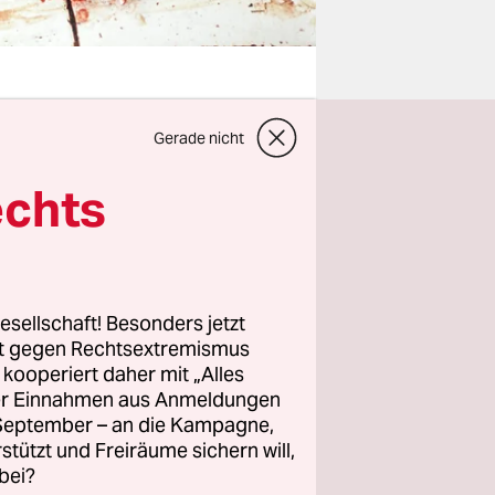
Gerade nicht
in Atem.
aren und
echts
er den
isch
ien
zin als
esellschaft! Besonders jetzt
ohlich.
rt gegen Rechtsextremismus
z kooperiert daher mit „Alles
usbreitung
ller Einnahmen aus Anmeldungen
rheit
. September – an die Kampagne,
t es
rstützt und Freiräume sichern will,
edizin:
bei?