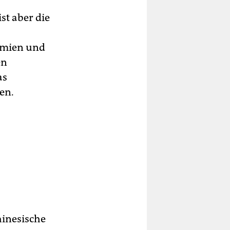
st aber die
demien und
en
as
en.
hinesische