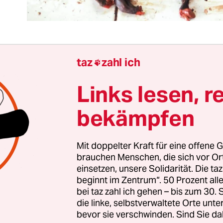
taz
zahl ich

 Wochen hält das Coronavirus Sars-CoV-2 die Welt 
 den Spuren der globalisierten Produktion von W
Links lesen, r
nstleistungen verbreitete es sich in Windeseile üb
bekämpfen
rdball. Das medial aufmerksam, teilweise reißer
 Geschehen weckt Erinnerungen an große Epidem
r Jahrhunderte, die in Zeiten der modernen Medi
Mit doppelter Kraft für eine offene G
n gelten. Seuchen schüren
Ängste
und sind bedr
brauchen Menschen, die sich vor O
einsetzen, unsere Solidarität. Die ta
e Maßnahmen, mit denen die Politik die rasche A
beginnt im Zentrum“. 50 Prozent a
remsen will, stoßen auf Akzeptanz, weil sie Siche
bei taz zahl ich gehen – bis zum 30
n. Wenn es nur noch um Gefahrenabwehr geht, is
die linke, selbstverwaltete Orte unte
schon zu spät. Hier gilt eine uralte Weisheit der M
bevor sie verschwinden. Sind Sie da