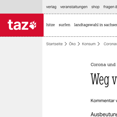
hautnavigation anspringen
hauptinhalt anspringen
footer anspringen
verlag
veranstaltungen
shop
fragen &
hitze
surfen
landtagswahl in sachse

taz zahl ich
taz zahl ich
Startseite
Öko
Konsum
Coronav
themen
politik
Corona und 
öko
Weg v
gesellschaft
kultur
Kommentar 
sport
Ausbeutung