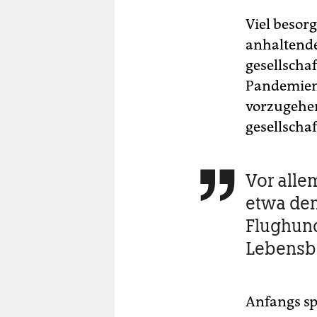
Viel besor
anhaltende
gesellscha
Pandemien
vorzugehen
gesellscha
Vor alle

etwa de
Flughun
Lebensb
Anfangs spa