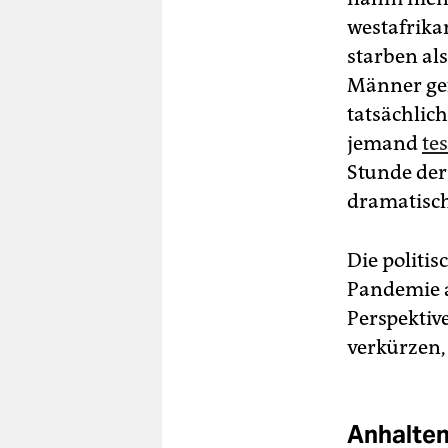
westafrika
starben al
Männer gefä
tatsächlic
jemand
tes
Stunde der
dramatisch
Die politi
Pandemie a
Perspektiv
verkürzen,
Anhalten