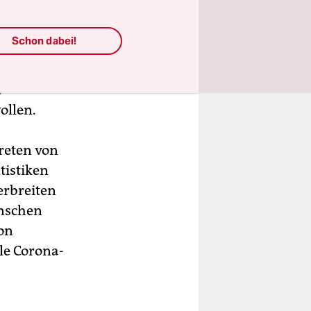
Schon dabei!
 Krankheit
ial,
d
ollen.
reten von
tistiken
erbreiten
enschen
on
le Corona-