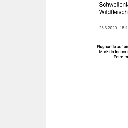
berlin
Schwellenl
Wildfleisch
nord
wahrheit
23.3.2020
15:4
verlag
Flughunde auf e
verlag
Markt in Indone
Foto: i
veranstaltungen
shop
fragen & hilfe
unterstützen
abo
genossenschaft