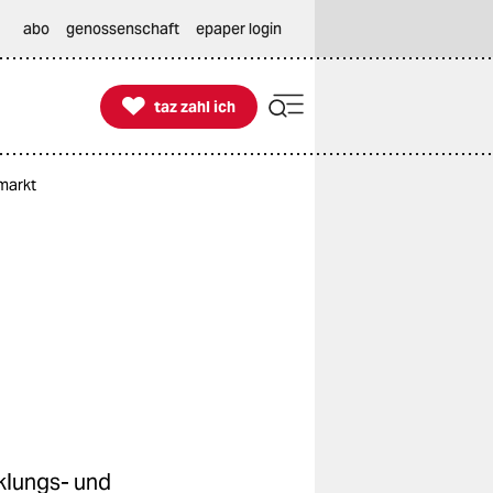
abo
genossenschaft
epaper login

taz zahl ich
taz zahl ich
markt
klungs- und