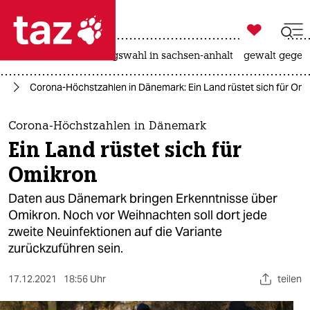

taz zahl ich
hitze
surfen
landtagswahl in sachsen-anhalt
gewalt gegen

taz zahl ich
us
Corona-Höchstzahlen in Dänemark: Ein Land rüstet sich für Omi
taz zahl ich
themen
Corona-Höchstzahlen in Dänemark
Ein Land rüstet sich für
politik
Omikron
öko
Daten aus Dänemark bringen Erkenntnisse über
Omikron. Noch vor Weihnachten soll dort jede
gesellschaft
zweite Neuinfektionen auf die Variante
zurückzuführen sein.
kultur
sport
17.12.2021
18:56 Uhr
teilen