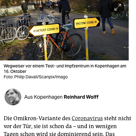
berlin
nord
wahrheit
verlag
verlag
veranstaltungen
Wegweiser vor einem Test- und Impfzentrum in Kopenhagen am
16. Oktober
shop
Foto: Philip Davali/Scanpix/imago
fragen & hilfe
Aus Kopenhagen
Reinhard Wolff
unterstützen
abo
Die Omikron-Variante des
Coronavirus
steht nicht
genossenschaft
vor der Tür, sie ist schon da – und in wenigen
Tagen schon wird sie dominierend sein. Das