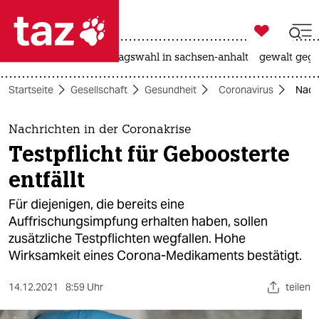

taz zahl ich
nahost-konflikt
landtagswahl in sachsen-anhalt
gewalt gege

taz zahl ich
Startseite
Gesellschaft
Gesundheit
Coronavirus
Nachr
taz zahl ich
themen
Nachrichten in der Coronakrise
Testpflicht für Geboosterte
politik
entfällt
öko
Für diejenigen, die bereits eine
Auffrischungsimpfung erhalten haben, sollen
gesellschaft
zusätzliche Testpflichten wegfallen. Hohe
Wirksamkeit eines Corona-Medikaments bestätigt.
kultur
sport
14.12.2021
8:59 Uhr
teilen