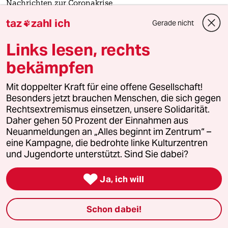
Nachrichten zur Coronakrise
Droht ein Impfstoffmangel?
taz
zahl ich
Gerade nicht

Laut Gesundheitsminister Karl Lauterbach fehlt
Links lesen, rechts
Deutschland für Anfang 2022 Impfstoff. In den USA sind
mehr als 800.000 Menschen an Corona gestorben.
bekämpfen
Mit doppelter Kraft für eine offene Gesellschaft!
Besonders jetzt brauchen Menschen, die sich gegen
Rechtsextremismus einsetzen, unsere Solidarität.
Daher gehen 50 Prozent der Einnahmen aus
Neuanmeldungen an „Alles beginnt im Zentrum“ –
eine Kampagne, die bedrohte linke Kulturzentren
und Jugendorte unterstützt. Sind Sie dabei?

Ja, ich will
Kinderimpfung gegen Corona
Schon dabei!
Ihr Kinderlein, rettet uns!