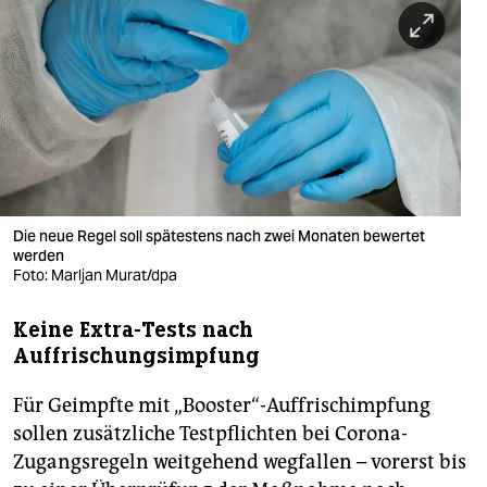
berlin
nord
wahrheit
verlag
verlag
veranstaltungen
Die neue Regel soll spätestens nach zwei Monaten bewertet
werden
shop
Foto: Marljan Murat/dpa
fragen & hilfe
Keine Extra-Tests nach
Auffrischungsimpfung
unterstützen
Für Geimpfte mit „Booster“-Auffrischimpfung
abo
sollen zusätzliche Testpflichten bei Corona-
genossenschaft
Zugangsregeln weitgehend wegfallen – vorerst bis