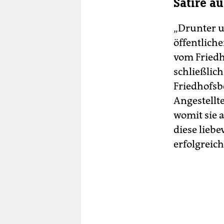
Satire a
„Drunter un
öffentlich
vom Friedh
schließlic
Friedhofs­
Angestellt
womit sie a
diese liebe
erfolgreich