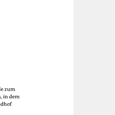
lle zum
m, in dem
edhof