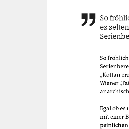
So fröhl

es selte
Serienbe
So fröhlic
Serienbere
„Kottan er
Wiener „Ta
anarchisch
Egal ob es
mit einer 
peinlichen