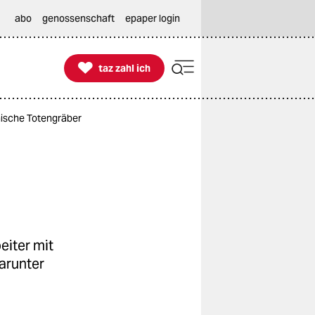
abo
genossenschaft
epaper login

taz zahl ich
taz zahl ich
hische Totengräber
eiter mit
arunter