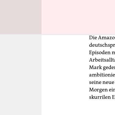
setzt statt
Friedhofs 
die Mitarbe
aus Verseh
Die Amazon
deutschspra
Episoden m
Arbeitsallt
Mark gedem
ambitionie
seine neue 
Morgen ein
skurrilen 