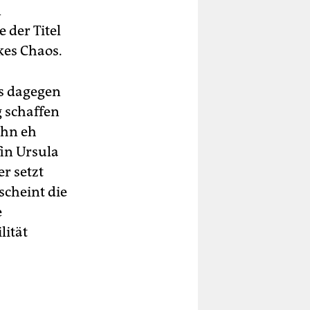
n
 der Titel
kes Chaos.
s dagegen
g schaffen
ihn eh
in Ursula
r setzt
scheint die
e
lität