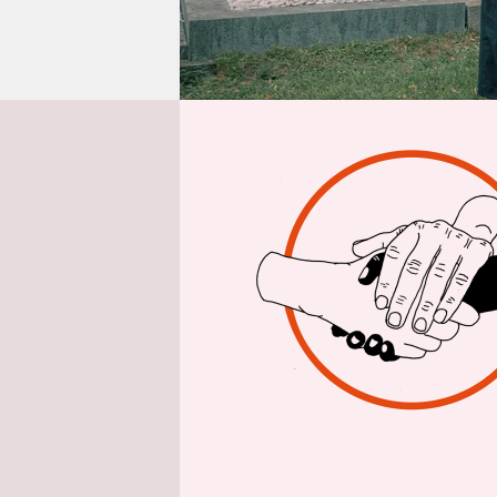
epaper login
Von
Florian
Eigentlich 
Wondratsch
des Donner
Schönig (E