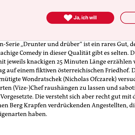
dessen Ursula Fink (Julia Jentsch) als neue Chefin 
im österreichischen Nirgendwo ein. Ganz einfach,

iterin loszuwerden, die so chaotisch ist, dass sie
Ja, ich will
en das Gemeindebüro in Brand setzt.
-Serie „Drunter und drüber“ ist ein rares Gut, 
chige Comedy in dieser Qualität gibt es selten. D
it jeweils knackigen 25 Minuten Länge erzählen
ag auf einem fiktiven österreichischen Friedhof. D
ütigte Wondratschek (Nicholas Ofczarek) versuc
rten (Vize-)Chef raushängen zu lassen und sabotie
Vorgesetzte. Die versteht sich aber recht gut mit
en Berg Krapfen verdrückenden Angestellten, die
Eigenarten haben.