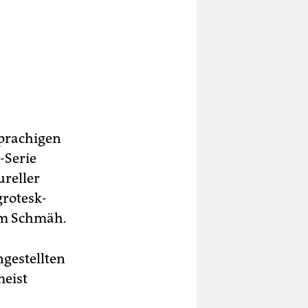
sprachigen
-Serie
ureller
grotesk-
hem Schmäh.
gestellten
meist