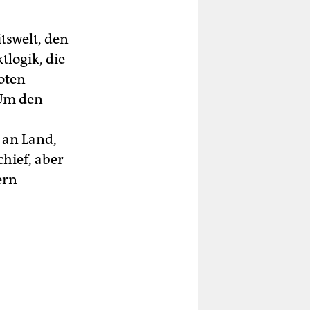
tswelt, den
tlogik, die
oten
 Um den
 an Land,
chief, aber
ern