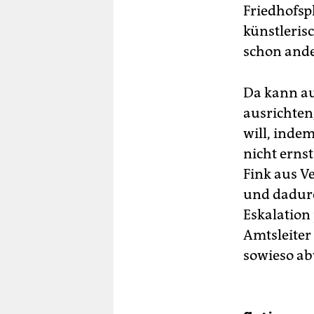
Friedhofsp
künstleris
schon ande
Da kann au
ausrichten
will, indem
nicht erns
Fink aus V
und dadurc
Eskalation 
Amtsleiter
sowieso ab