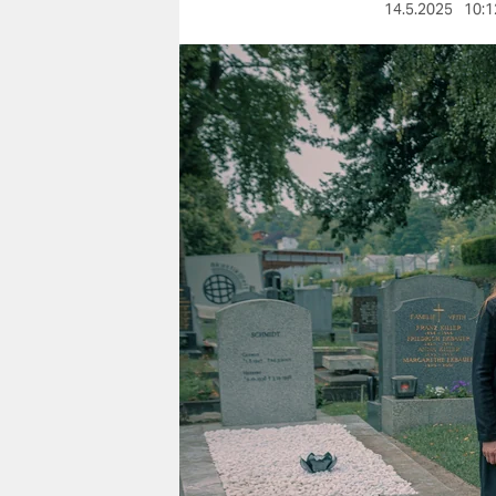
berlin
14.5.2025
10:1
nord
wahrheit
verlag
verlag
veranstaltungen
shop
fragen & hilfe
unterstützen
abo
genossenschaft