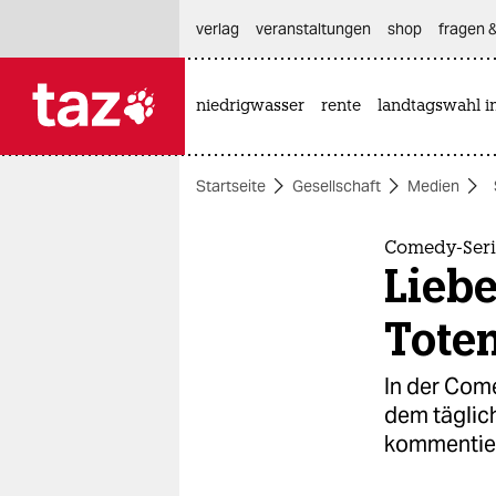
hautnavigation anspringen
hauptinhalt anspringen
footer anspringen
verlag
veranstaltungen
shop
fragen &
niedrigwasser
rente
landtagswahl i

taz zahl ich
taz zahl ich
Startseite
Gesellschaft
Medien
themen
politik
Comedy-Seri
Liebe
öko
Tote
gesellschaft
In der Com
kultur
dem täglic
kommentie
sport