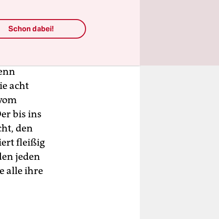
des kleinen
 um selbst
 schon mal
Schon dabei!
denn
ie acht
 vom
er bis ins
ht, den
rt fleißig
 den jeden
 alle ihre