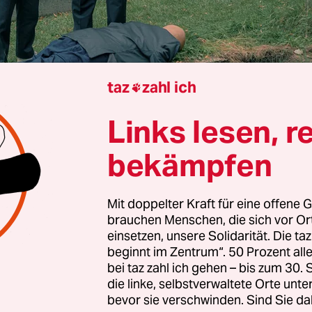
taz
zahl ich

Links lesen, r
bekämpfen
 Schmid
Mit doppelter Kraft für eine offene G
brauchen Menschen, die sich vor O
war sich der stellvertretende Friedhofsleiter Heli
einsetzen, unsere Solidarität. Die ta
ek sicher, nach dem Tod seines Vorgesetzten end
beginnt im Zentrum“. 50 Prozent a
bei taz zahl ich gehen – bis zum 30
sbacher Friedhofs zu werden. Aber der fiese Amt
die linke, selbstverwaltete Orte unte
di Jäger) macht ihm einen Strich durch die Rechn
bevor sie verschwinden. Sind Sie da