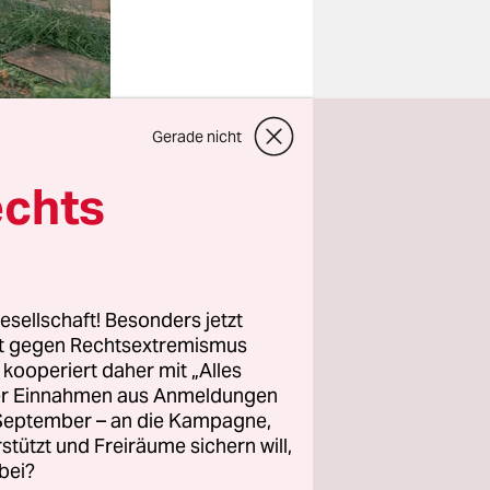
Gerade nicht
Es geht chaotisch zu
echts
auf dem Donners­
bacher Friedhof
Foto: Foto: Amazon
esellschaft! Besonders jetzt
rt gegen Rechtsextremismus
z kooperiert daher mit „Alles
lich Chef
ller Einnahmen aus Anmeldungen
. September – an die Kampagne,
sleiter
rstützt und Freiräume sichern will,
ung. Er
bei?