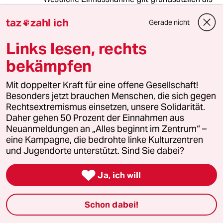
Demokratieförderung, chinesische als
taz
zahl ich
Propaganda.
Gerade nicht

Dekoloniale, multipolare Perspektiven, oder
Links lesen, rechts
gar unterdrückte chinesische Perspektiven
bekämpfen
selbst fehlen leider völlig in dem Artikel. Die
Frage, was westliche Stiftungen in
Mit doppelter Kraft für eine offene Gesellschaft!
postkolonialen Gesellschaften eigentlich tun
Besonders jetzt brauchen Menschen, die sich gegen
und wessen Interessen sie vertreten, wird gar
Rechtsextremismus einsetzen, unsere Solidarität.
nicht erst gestellt.
Daher gehen 50 Prozent der Einnahmen aus
Neuanmeldungen an „Alles beginnt im Zentrum“ –
Interessant ist auch, dass einer der Autoren
eine Kampagne, die bedrohte linke Kulturzentren
hier sehr genau Maßstäbe an die Kritik von
und Jugendorte unterstützt. Sind Sie dabei?
staatlicher Gewalt anlegt, die er selbst an
anderer geopolitischer Stelle deutlich

vermissen lässt.
Ja, ich will
Schon dabei!
O.F.
O