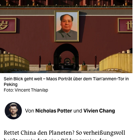
berlin
nord
wahrheit
verlag
verlag
veranstaltungen
Sein Blick geht weit – Maos Porträt über dem Tian'anmen-Tor in
shop
Peking
Foto: Vincent Thian/ap
fragen & hilfe
unterstützen
Von
Nicholas Potter
und
Vivien Chang
abo
genossenschaft
Rettet China den Planeten? So verheißungsvoll