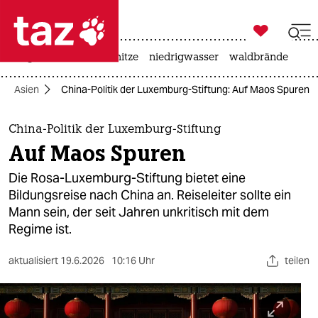

taz zahl ich
krieg in der ukraine
hitze
niedrigwasser
waldbrände

taz zahl ich
Asien
China-Politik der Luxemburg-Stiftung: Auf Maos Spuren
taz zahl ich
themen
China-Politik der Luxemburg-Stiftung
Auf Maos Spuren
politik
Die Rosa-Luxemburg-Stiftung bietet eine
öko
Bildungsreise nach China an. Reiseleiter sollte ein
Mann sein, der seit Jahren unkritisch mit dem
gesellschaft
Regime ist.
kultur
aktualisiert
19.6.2026
10:16 Uhr
teilen
sport