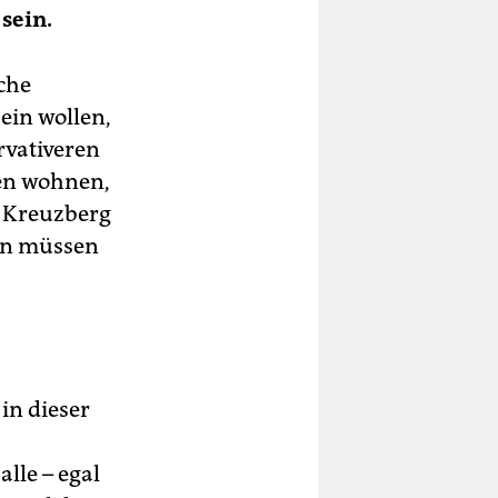
sein.
sche
ein wollen,
rvativeren
ken wohnen,
in Kreuzberg
nen müssen
in dieser
lle – egal