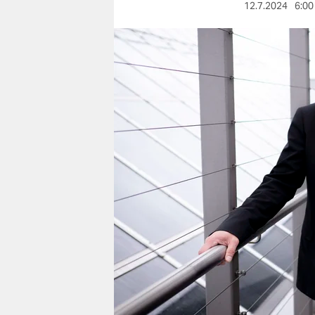
berlin
12.7.2024
6:00
nord
wahrheit
verlag
verlag
veranstaltungen
shop
fragen & hilfe
unterstützen
abo
genossenschaft