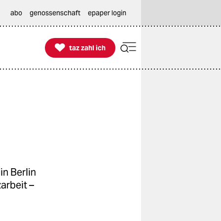
abo
genossenschaft
epaper login

taz zahl ich
taz zahl ich
n Berlin
arbeit –