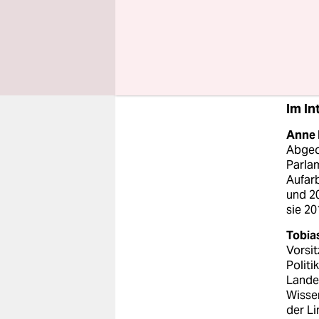
Schulze:
Da
Wagenknech
sind
.
Im In
Anne
Abgeo
Parlam
Aufarb
und 20
sie 20
Tobia
Vorsit
Politi
Lande
Wisse
der Li