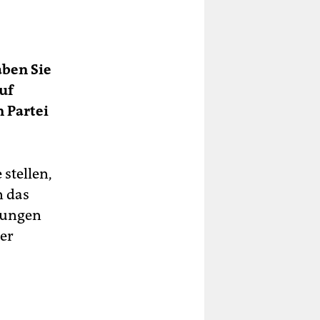
aben Sie
uf
n Partei
stellen,
 das
rungen
er