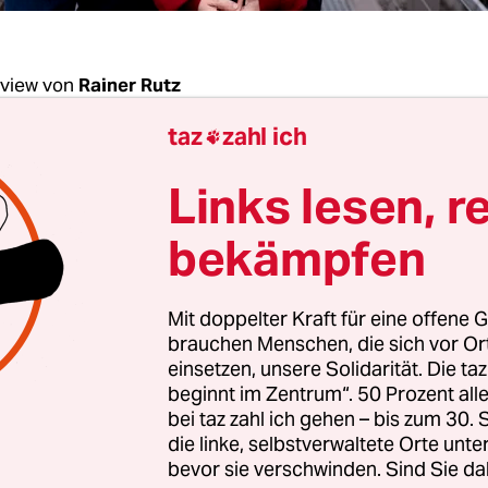
rview von
Rainer Rutz
taz
zahl ich

 Helm, Herr Schulze, nach dem Abgang der Wage
Links lesen, r
ar in der Berliner Linken ja eine Art Aufbru
 Wie kalt hat Sie der Absturz auf 7 Prozent bei d
bekämpfen
 in Ihrer einstigen Hochburg erwischt?
Mit doppelter Kraft für eine offene G
eg: Ich bin der Überzeugung, dass wir in Berlin
brauchen Menschen, die sich vor O
t aufgestellt sind. Nichtsdestotrotz sind wir natür
einsetzen, unsere Solidarität. Die ta
beginnt im Zentrum“. 50 Prozent a
 und die befindet sich in der Krise. Daher hat un
bei taz zahl ich gehen – bis zum 30
ann auch wieder nicht ganz kalt erwischt.
die linke, selbstverwaltete Orte unte
bevor sie verschwinden. Sind Sie da