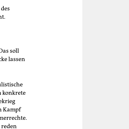
 des
t.
Das soll
cke lassen
listische
m konkrete
ekrieg
en Kampf
merrechte.
r reden