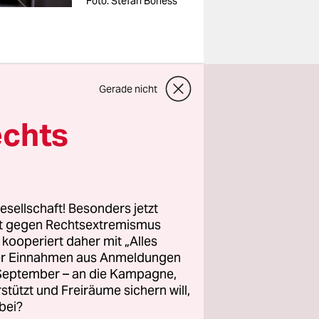
Foto: Stefan Boness
Gerade nicht
nknecht-
echts
chstimmung
er
esellschaft! Besonders jetzt
 noch
rt gegen Rechtsextremismus
lich Teil
z kooperiert daher mit „Alles
ller Einnahmen aus Anmeldungen
s das
. September – an die Kampagne,
rstützt und Freiräume sichern will,
bei?