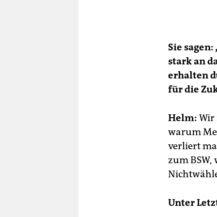
Sie sagen:
stark an d
erhalten d
für die Zu
Helm:
Wir 
warum Men
verliert m
zum BSW, 
Nichtwähl
Unter Letz