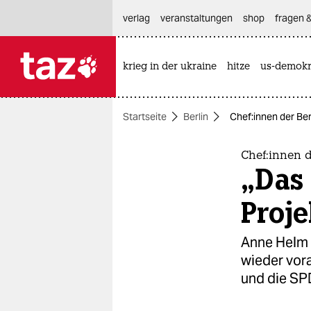
hautnavigation anspringen
hauptinhalt anspringen
footer anspringen
verlag
veranstaltungen
shop
fragen &
krieg in der ukraine
hitze
us-demokr

taz zahl ich
taz zahl ich
Startseite
Berlin
Che­f:in­nen der Be
themen
politik
Che­f:in­nen 
„Das 
öko
Proje
gesellschaft
Anne Helm 
kultur
wieder vor
und die SP
sport