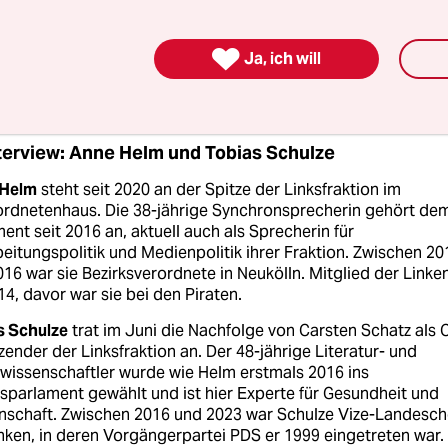
ss es Verluste geben würde, auch in Richtung
t, war klar. Überrascht hat uns,
wie groß sie au

Ja, ich will
terview: Anne Helm und Tobias Schulze
 Helm
steht seit 2020 an der Spitze der Linksfraktion im
rdnetenhaus. Die 38-jährige Synchronsprecherin gehört de
ent seit 2016 an, aktuell auch als Sprecherin für
eitungspolitik und Medienpolitik ihrer Fraktion. Zwischen 20
16 war sie Bezirksverordnete in Neukölln. Mitglied der Linken
14, davor war sie bei den Piraten.
s Schulze
trat im Juni die Nachfolge von Carsten Schatz als 
zender der Linksfraktion an. Der 48-jährige Literatur- und
kwissenschaftler wurde wie Helm erstmals 2016 ins
sparlament gewählt und ist hier Experte für Gesundheit und
nschaft. Zwischen 2016 und 2023 war Schulze Vize-Landesch
nken, in deren Vorgängerpartei PDS er 1999 eingetreten war.