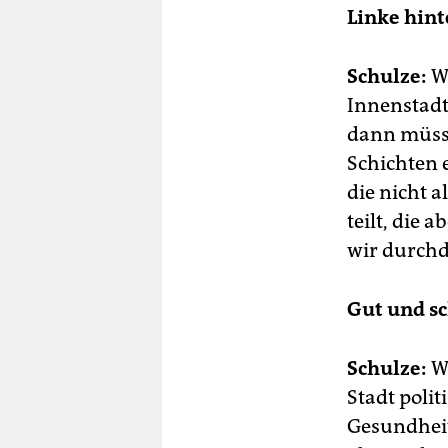
Linke hint
Schulze:
Wi
Innenstadt
dann müsse
Schichten 
die nicht a
teilt, die
wir durchd
Gut und sc
Schulze:
Wi
Stadt poli
Gesundheit