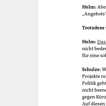
Helm:
Aber
„Angebots“
Trotzdem w
Helm:
Das 
nicht bede
für eine so
Schulze:
Wi
Projekte r
Politik geh
nicht been
gegen Kür
Auf diesen