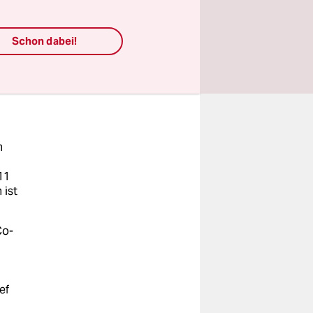
sgefallen
Schon dabei!
m
11
 ist
Co-
ef