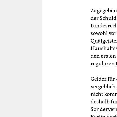
Zugegeben,
der Schuld
Landesrec
sowohl vor
Quälgeiste
Haushalts
den ersten
regulären 
Gelder für
vergeblich
nicht komm
deshalb für
Sonderverm
Berlin doc