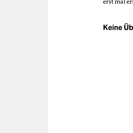
erst mal er
Keine Ü