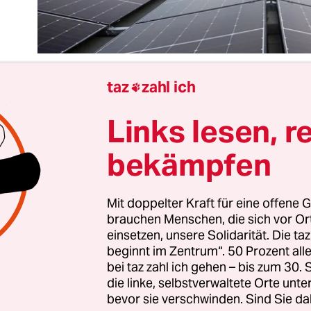
taz
zahl ich

Links lesen, r
ch mit, mach’s nach, mach’s ähnlich schlecht: N
undesver­fas­sungs­gericht Ende 2023 ein Klima-
bekämpfen
ondervermögen des Bundes kassiert hat, kann n
nen geplanten Schattenhaushalt für den Klimasch
en. Nicht mit der Schuldenbremse vereinbar und
Mit doppelter Kraft für eine offene G
brauchen Menschen, die sich vor O
ealisieren: Zu diesem Schluss kommt ein
jetzt verö
einsetzen, unsere Solidarität. Die ta
achten
, das die Berliner Landesregierung nach de
beginnt im Zentrum“. 50 Prozent a
uhe selbst in Auftrag gegeben hat.
bei taz zahl ich gehen – bis zum 30
die linke, selbstverwaltete Orte unte
bevor sie verschwinden. Sind Sie da
te der CDU/SPD-Senat doch bloß groß denken un