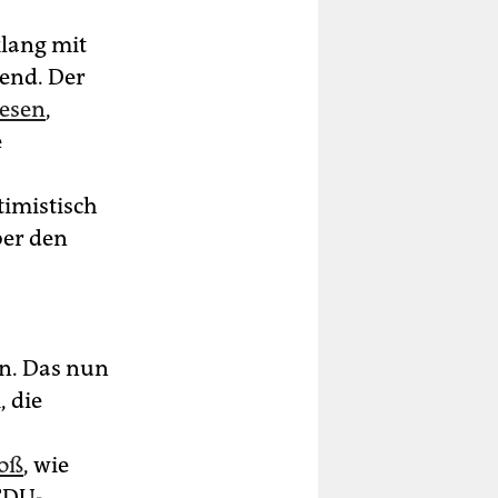
klang mit
end. Der
iesen
,
e
imistisch
ber den
n. Das nun
, die
toß
, wie
CDU-