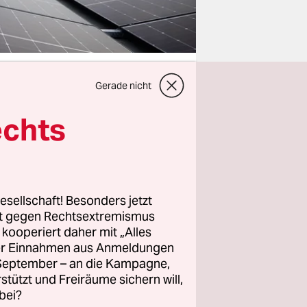
Gerade nicht
echts
achdem das
un auch
utz in die
 daher
esellschaft! Besonders jetzt
rt gegen Rechtsextremismus
ffentlichtes
z kooperiert daher mit „Alles
m Urteil
ller Einnahmen aus Anmeldungen
. September – an die Kampagne,
rstützt und Freiräume sichern will,
bei?
d zugleich