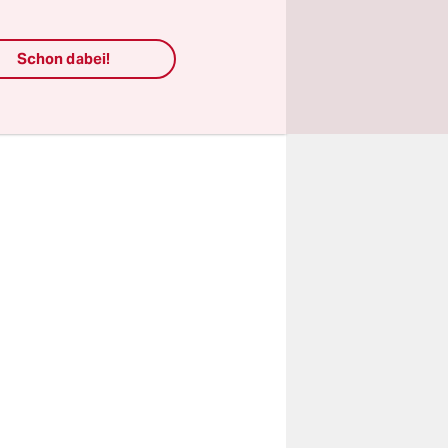
handenen
s Klima-
Schon dabei!
uro