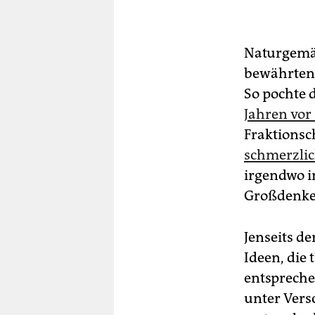
Naturgemäß
bewährten R
So pochte 
Jahren vor
Fraktionsch
schmerzli
irgendwo i
Großdenke
Jenseits d
Ideen, die 
entspreche
unter Vers