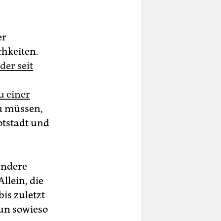
er
chkeiten.
der seit
u einer
u müssen,
ptstadt und
andere
llein, die
is zuletzt
un sowieso