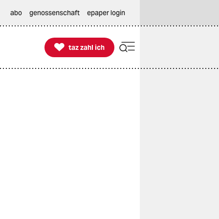
abo
genossenschaft
epaper login

taz zahl ich
taz zahl ich