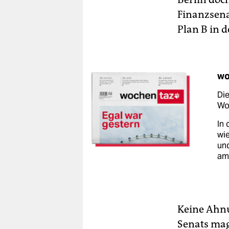
Finanzsena
Plan B in 
wo
Die
Woc
In 
wie
un
am
Keine Ahnu
Senats mag