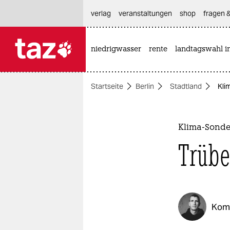
hautnavigation anspringen
hauptinhalt anspringen
footer anspringen
verlag
veranstaltungen
shop
fragen &
niedrigwasser
rente
landtagswahl i

taz zahl ich
taz zahl ich
Startseite
Berlin
Stadtland
Kli
themen
politik
Klima-Sonde
öko
Trübe
gesellschaft
kultur
Kom
sport