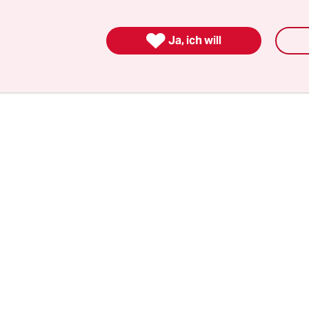
Klimapionier sein
. Zusätzlich zu den bereits vor
lliarden Euro Landesschulden sollten im Zuge de

Ja, ich will
neue Kredite in Höhe von bis zu 10 Milliarden E
men werden.