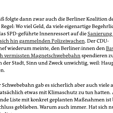
 folgte dann zwar auch die Berliner Koalition d
egel: Wo viel Geld, da viele eigenartige Begehrli
das SPD-geführte Innenressort auf die
Sanierung 
 sich hin gammelnden Polizeiwachen
. Der CDU-
ef wiederum meinte, den Ber­li­ne­r:in­nen den
Ba
ch vermissten Magnetschwebebahn
spendieren z
n der Stadt, Sinn und Zweck unwichtig, weil: Hau
n.
er Schwebebahn gab es sicherlich aber auch viele 
tatsächlich etwas mit Klimaschutz zu tun hatten. A
nde Liste mit konkret geplanten Maßnahmen ist b
chluss geblieben. Warum auch immer. Hat sich n