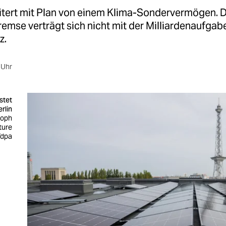
eitert mit Plan von einem Klima-Sondervermögen. D
emse verträgt sich nicht mit der Milliardenaufgab
z.
 Uhr
stet
rlin
toph
ture
/dpa