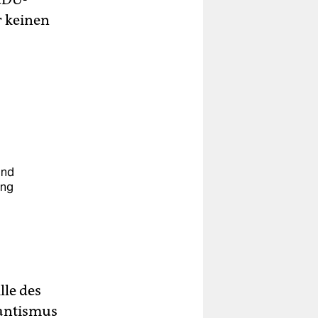
r keinen
und
ung
u
lle des
tantismus