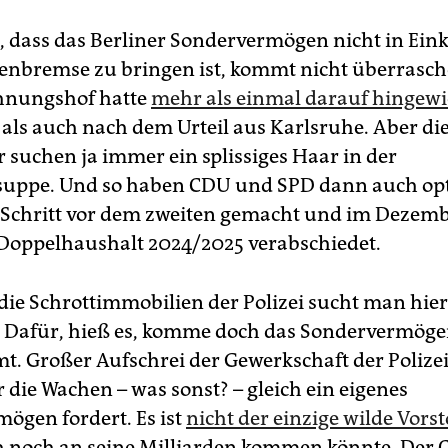
 dass das Berliner Sondervermögen nicht in Ein
enbremse zu bringen ist, kommt nicht überrasch
hnungshof hatte
mehr als einmal darauf hingew
 als auch nach dem Urteil aus Karlsruhe. Aber di
r suchen ja immer ein splissiges Haar in der
suppe. Und so haben CDU und SPD dann auch opt
 Schritt vor dem zweiten gemacht und im Dezem
Doppelhaushalt 2024/2025 verabschiedet.
 die Schrottimmobilien der Polizei sucht man hier
. Dafür, hieß es, komme doch das Sondervermöge
t. Großer Aufschrei der Gewerkschaft der Polizei
 die Wachen – was sonst? – gleich ein eigenes
ögen fordert. Es ist
nicht der einzige wilde Vors
h noch an seine Milliarden kommen könnte. Der 