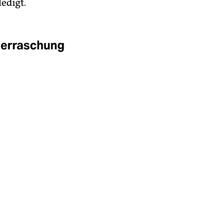
ledigt.
berraschung