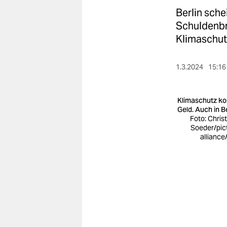
berlin
Berlin sch
nord
Schuldenbr
Klimaschut
wahrheit
verlag
1.3.2024
15:16
verlag
Klimaschutz ko
veranstaltungen
Geld. Auch in Be
Foto: Chris
Soeder/pic
shop
alliance
fragen & hilfe
unterstützen
abo
genossenschaft