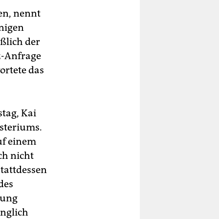
en, nennt
inigen
eßlich der
az-Anfrage
ortete das
tag, Kai
isteriums.
uf einem
ch nicht
Stattdessen
des
hung
änglich