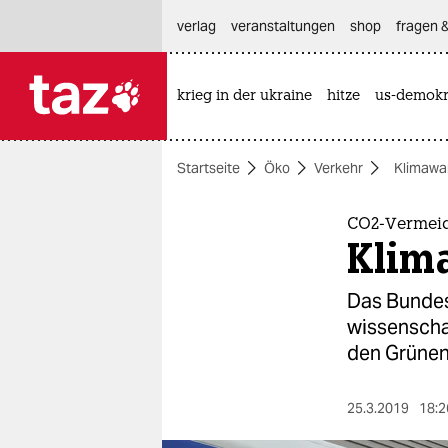
hautnavigation anspringen
hauptinhalt anspringen
footer anspringen
verlag
veranstaltungen
shop
fragen &
krieg in der ukraine
hitze
us-demokr

taz zahl ich
taz zahl ich
Startseite
Öko
Verkehr
Klimawa
themen
politik
CO2-Vermei
Klima
öko
Das Bundes
gesellschaft
wissenschaf
den Grünen 
kultur
sport
25.3.2019
18:2