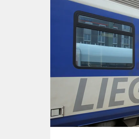
berlin
nord
wahrheit
verlag
verlag
veranstaltungen
shop
fragen & hilfe
unterstützen
abo
genossenschaft