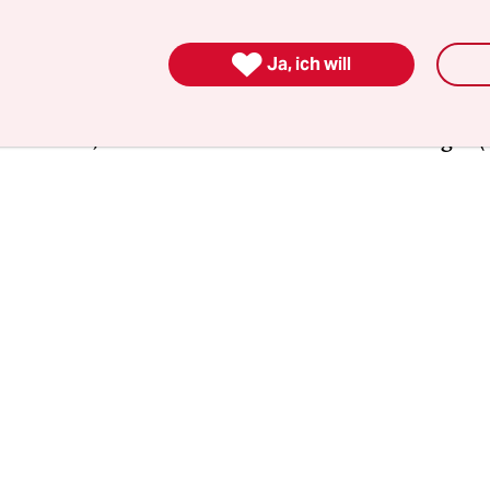
 vorliegt. In zehn Fällen liegt die fehlende Veröff
s die Studien noch nicht abgeschlossen sind. Bei 

Ja, ich will
eren Laufzeit im letzten Jahr endete, liegt der
ericht noch nicht vor oder wurde vom Minister
nommen“, schreibt Staatssekretär Steffen Bilger 