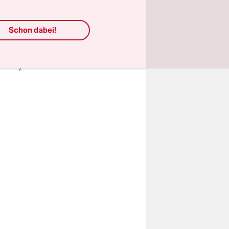
entlichung
sieben
Schon dabei!
ium „noch
(CDU).