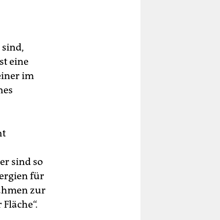
sind,
st eine
einer im
nes
ht
er sind so
ergien für
nahmen zur
 Fläche“.