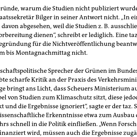
ründe, warum die Studien nicht publiziert wurd
atssekretär Bilger in seiner Antwort nicht. „In e
 davon abgesehen, weil die Studien z. B. ausschli
rbereitung dienen“, schreibt er lediglich. Eine t
egründung für die Nichtveröffentlichung beantw
m bis Montagnachmittag nicht.
schaftspolitische Sprecher der Grünen im Bundes
bte scharfe Kritik an der Praxis des Verkehrsmin
ge bringt ans Licht, dass Scheuers Ministerium a
pel von Studien zum Klimaschutz sitzt, diese jedo
 und die Ergebnisse ignoriert“, sagte er der taz. 
ssenschaftliche Erkenntnisse etwa zum Ausbau 
rs schnell in die Politik einfließen. „Wenn Forsc
 finanziert wird, müssen auch die Ergebnisse zug