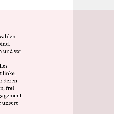
wahlen
sind.
h und vor
lles
 linke,
ür deren
n, frei
ngagement.
e unsere