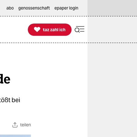
abo
genossenschaft
epaper login

taz zahl ich
taz zahl ich
de
tößt bei
teilen