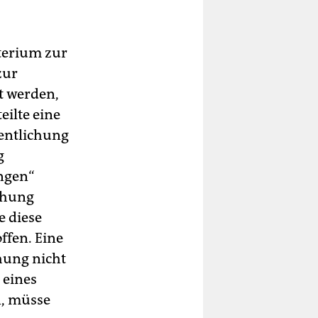
terium zur
zur
t werden,
eilte eine
fentlichung
g
ungen“
ichung
e diese
ffen. Eine
chung nicht
 eines
n, müsse