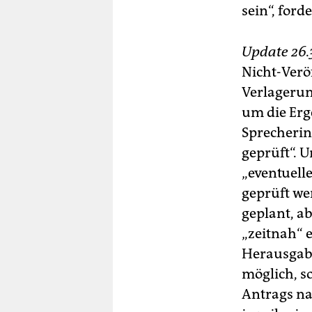
sein“, ford
Update 26.3
Nicht-Verö
Verlagerun
um die Erg
Sprecherin
geprüft“. 
„eventuell
geprüft we
geplant, ab
„zeitnah“ e
Herausgabe 
möglich, s
Antrags na