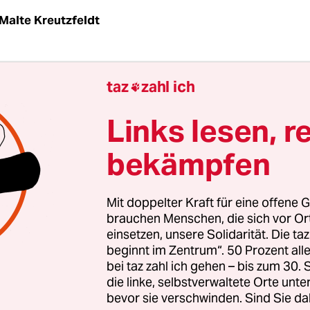
Malte Kreutzfeldt
en Streit über Klimaschutz im Verkehr müsste da
taz
zahl ich

heuer (CSU) geleitete Verkehrsministerium eigen
 sein: 18 wissenschaftliche Studien zu diesem
Links lesen, r
lex hat das Ministerium seit Januar 2017 in Au
bekämpfen
eitere 15 schon früher begonnene Studien wurde
en. Das Budget für diese wissenschaftliche Exper
 Millionen Euro.
Mit doppelter Kraft für eine offene G
brauchen Menschen, die sich vor O
einsetzen, unsere Solidarität. Die ta
h kann die Expertise aus den ­Untersuchungen a
beginnt im Zentrum“. 50 Prozent a
icht genutzt werden. Denn von den 33 Studien sin
bei taz zahl ich gehen – bis zum 30
 veröffentlicht worden. Das geht aus der Antwort
die linke, selbstverwaltete Orte unte
nisteriums auf eine Anfrage der Grünen-Fraktio
bevor sie verschwinden. Sind Sie da