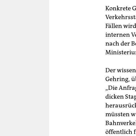
Konkrete G
Verkehrssta
Fällen wird
internen Vo
nach der B
Ministeriu
Der wissen
Gehring, ü
„Die Anfra
dicken Sta
herausrückt
müssten wi
Bahnverkeh
öffentlich