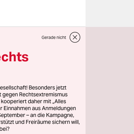
s von
Gerade nicht
tlich gut
echts
ftrag
n seitdem
tise liegt
esellschaft! Besonders jetzt
rt gegen Rechtsextremismus
z kooperiert daher mit „Alles
ber zum
ller Einnahmen aus Anmeldungen
d bisher
. September – an die Kampagne,
 des
rstützt und Freiräume sichern will,
n hervor,
bei?