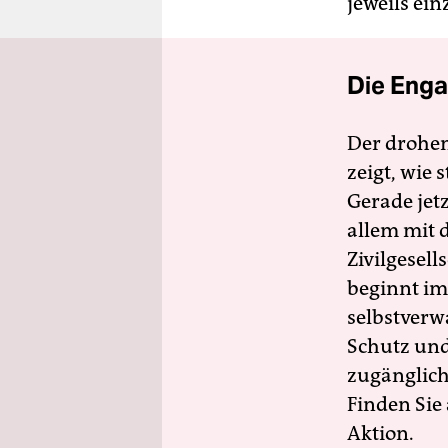
jeweils ei
Die Enga
Der drohe
zeigt, wie
Gerade jet
allem mit d
Zivilgesell
beginnt im
selbstverw
Schutz und 
zugänglich
Finden Sie
Aktion.