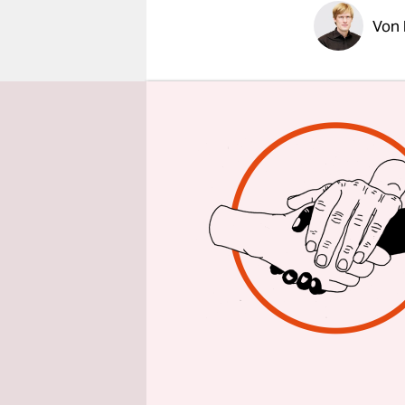
epaper login
Von
Im aktuell
Andreas Sc
vorbereitet
Themenkomp
gegeben, w
abgeschloss
bei über 9
Tatsächlic
Großteil n
ganze fünf
Verkehrsmi