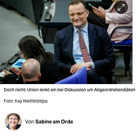
berlin
nord
wahrheit
verlag
verlag
veranstaltungen
shop
Doch nicht: Union lenkt ein bei Diskussion um Abgeordnetendiäten
fragen & hilfe
Foto: Kay Nietfeld/dpa
unterstützen
abo
Von
Sabine am Orde
genossenschaft