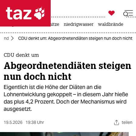

taz zahl ich
krieg in der ukraine
hitze
niedrigwasser
waldbrände

taz zahl ich
land
CDU denkt um: Abgeordnetendiäten steigen nun doch nicht
taz zahl ich
themen
CDU denkt um
Abgeordnetendiäten steigen
politik
nun doch nicht
öko
Eigentlich ist die Höhe der Diäten an die
Lohnentwicklung gekoppelt – in diesem Jahr hieße
gesellschaft
das plus 4,2 Prozent. Doch der Mechanismus wird
ausgesetzt.
kultur
sport
19.5.2026
19:38 Uhr
teilen