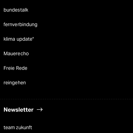
bundestalk
fernverbindung
klima update°
Mauerecho
Freie Rede
reingehen
Newsletter
team zukunft