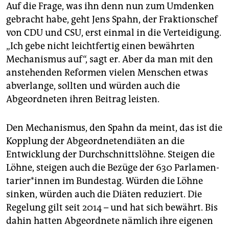
epaper login
Auf die Frage, was ihn denn nun zum Umdenken
gebracht habe, geht Jens Spahn, der Fraktionschef
von CDU und CSU, erst einmal in die Verteidigung.
„Ich gebe nicht leichtfertig einen bewährten
Mechanismus auf“, sagt er. Aber da man mit den
anstehenden Reformen vielen Menschen etwas
abverlange, sollten und würden auch die
Abgeordneten ihren Beitrag leisten.
Den Mechanismus, den Spahn da meint, das ist die
Kopplung der Abgeordnetendiäten an die
Entwicklung der Durchschnittslöhne. Steigen die
Löhne, steigen auch die Bezüge der 630 Par­la­men­
ta­rie­r*in­nen im Bundestag. Würden die Löhne
sinken, würden auch die Diäten reduziert. Die
Regelung gilt seit 2014 – und hat sich bewährt. Bis
dahin hatten Abgeordnete nämlich ihre eigenen