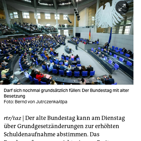
berlin
nord
wahrheit
verlag
verlag
veranstaltungen
shop
Darf sich nochmal grundsätzlich füllen: Der Bundestag mit alter
fragen & hilfe
Besetzung
Foto: Bernd von Jutrczenka/dpa
unterstützen
abo
rtr/taz
| Der alte Bundestag kann am Dienstag
über Grundgesetzänderungen zur erhöhten
genossenschaft
Schuldenaufnahme abstimmen. Das