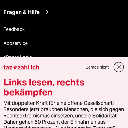
Fragen & Hilfe
Feedback
Aboservice
ePaper Login
taz
zahl ich
Gerade nicht

Downloads für Abonnierende
Links lesen, rechts
bekämpfen
© 2026 taz Verlags und Vertriebs GmbH
Mit doppelter Kraft für eine offene Gesellschaft!
Alle Rechte vorbehalten. Bei rechtlichen Fragen oder für Genehmigungen
wenden Sie sich bitte an
lizenzen@taz.de
Besonders jetzt brauchen Menschen, die sich gegen
Rechtsextremismus einsetzen, unsere Solidarität.
Daher gehen 50 Prozent der Einnahmen aus
Feedback
Redaktionsstatut
Kommune-Richtlinien
KI-