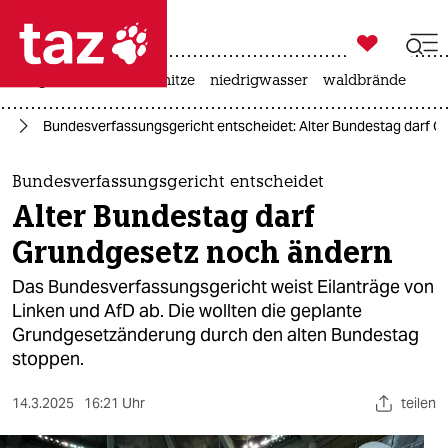

taz zahl ich
krieg in der ukraine
hitze
niedrigwasser
waldbrände

taz zahl ich
lt
Bundesverfassungsgericht entscheidet: Alter Bundestag darf 
taz zahl ich
themen
Bundesverfassungsgericht entscheidet
Alter Bundestag darf
politik
Grundgesetz noch ändern
öko
Das Bundesverfassungsgericht weist Eilanträge von
Linken und AfD ab. Die wollten die geplante
gesellschaft
Grundgesetzänderung durch den alten Bundestag
stoppen.
kultur
sport
14.3.2025
16:21 Uhr
teilen