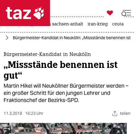

taz zahl ich
hitze
landtagswahl in sachsen-anhalt
iran-krieg
ceuta

taz zahl ich
in
Bürgermeister-Kandidat in Neukölln: „Missstände benennen ist g
taz zahl ich
themen
Bürgermeister-Kandidat in Neukölln
„Missstände benennen ist
politik
gut“
öko
Martin Hikel will Neuköllner Bürgermeister werden –
ein großer Schritt für den jungen Lehrer und
gesellschaft
Fraktionschef der Bezirks-SPD.
kultur
11.3.2018
16:23 Uhr
teilen
sport