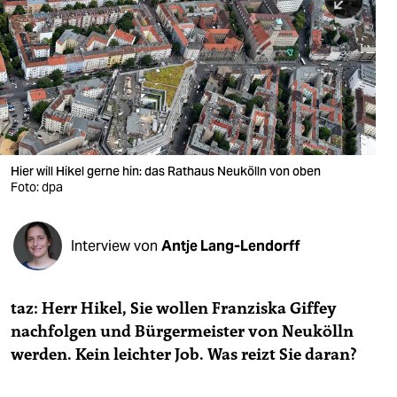
berlin
nord
wahrheit
verlag
verlag
Hier will Hikel gerne hin: das Rathaus Neukölln von oben
Foto: dpa
veranstaltungen
shop
Interview von
Antje Lang-Lendorff
fragen & hilfe
unterstützen
taz: Herr Hikel, Sie wollen Franziska Giffey
nachfolgen und Bürgermeister von Neukölln
abo
werden. Kein leichter Job. Was reizt Sie daran?
genossenschaft