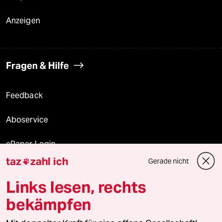
Anzeigen
Fragen & Hilfe
Feedback
Aboservice
ePaper Login
taz
zahl ich
Gerade nicht

Downloads für Abonnierende
Links lesen, rechts
bekämpfen
© 2026 taz Verlags und Vertriebs GmbH