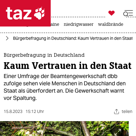

taz zahl ich
hitze
krieg in der ukraine
niedrigwasser
waldbrände

taz zahl ich
nd
Bürgerbefragung in Deutschland: Kaum Vertrauen in den Staat
taz zahl ich
themen
Bürgerbefragung in Deutschland
Kaum Vertrauen in den Staat
politik
Einer Umfrage der Beamtengewerkschaft dbb
öko
zufolge sehen viele Menschen in Deutschland den
Staat als überfordert an. Die Gewerkschaft warnt
gesellschaft
vor Spaltung.
kultur
15.8.2023
15:12 Uhr
teilen
sport