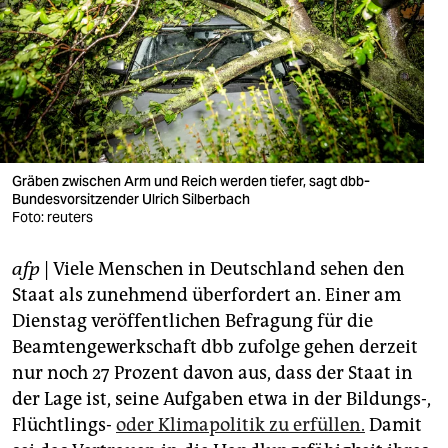
berlin
nord
wahrheit
verlag
verlag
Gräben zwischen Arm und Reich werden tiefer, sagt dbb-
Bundesvorsitzender Ulrich Silberbach
veranstaltungen
Foto: reuters
shop
afp
| Viele Menschen in Deutschland sehen den
fragen & hilfe
Staat als zunehmend überfordert an. Einer am
Dienstag veröffentlichen Befragung für die
unterstützen
Beamtengewerkschaft dbb zufolge gehen derzeit
nur noch 27 Prozent davon aus, dass der Staat in
abo
der Lage ist, seine Aufgaben etwa in der Bildungs-,
genossenschaft
Flüchtlings-
oder Klimapolitik zu erfüllen.
Damit