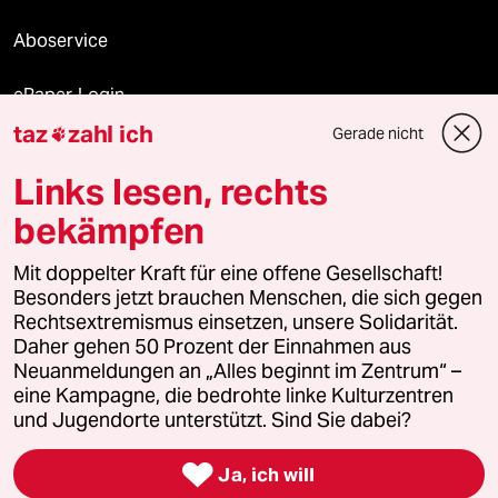
Aboservice
ePaper Login
taz
zahl ich
Gerade nicht

Downloads für Abonnierende
Links lesen, rechts
bekämpfen
© 2026 taz Verlags und Vertriebs GmbH
Alle Rechte vorbehalten. Bei rechtlichen Fragen oder für Genehmigungen
Mit doppelter Kraft für eine offene Gesellschaft!
wenden Sie sich bitte an
lizenzen@taz.de
Besonders jetzt brauchen Menschen, die sich gegen
Rechtsextremismus einsetzen, unsere Solidarität.
Daher gehen 50 Prozent der Einnahmen aus
Feedback
Redaktionsstatut
Kommune-Richtlinien
KI-
Neuanmeldungen an „Alles beginnt im Zentrum“ –
eine Kampagne, die bedrohte linke Kulturzentren
Leitlinie
Informant
Datenschutz
Impressum
AGB
und Jugendorte unterstützt. Sind Sie dabei?
Seitenwende
Einwilligungen widerrufen (Ads)

Ja, ich will