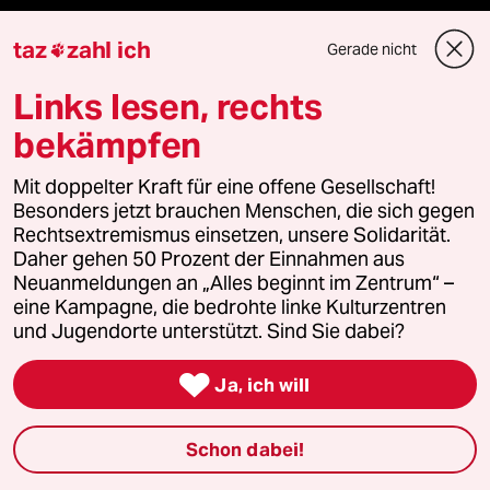
Ceuta
taz
zahl ich
Gerade nicht

Hitze
Links lesen, rechts
bekämpfen
Mit doppelter Kraft für eine offene Gesellschaft!
Verlag
Besonders jetzt brauchen Menschen, die sich gegen
Rechtsextremismus einsetzen, unsere Solidarität.
Aktuelles
Daher gehen 50 Prozent der Einnahmen aus
Neuanmeldungen an „Alles beginnt im Zentrum“ –
eine Kampagne, die bedrohte linke Kulturzentren
Hausblog
und Jugendorte unterstützt. Sind Sie dabei?
Die Seitenwende

Ja, ich will
Stellen
Schon dabei!
Presse