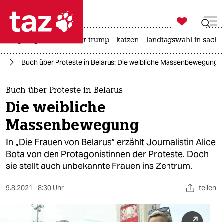

taz zahl ich
bergsteigen
usa unter trump
katzen
landtagswahl in sachs

taz zahl ich
us
Buch über Proteste in Belarus: Die weibliche Massenbewegung
taz zahl ich
themen
Buch über Proteste in Belarus
Die weibliche
politik
Massenbewegung
öko
In „Die Frauen von Belarus“ erzählt Journalistin Alice
Bota von den Protagonistinnen der Proteste. Doch
gesellschaft
sie stellt auch unbekannte Frauen ins Zentrum.
kultur
9.8.2021
8:30 Uhr
teilen
sport