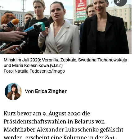
berlin
nord
wahrheit
verlag
verlag
Minsk im Juli 2020: Veronika Zepkalo, Swetlana Tichanowskaja
und Maria Kolesnikowa (v.l.n.r.)
veranstaltungen
Foto: Natalia Fedosenko/imago
shop
fragen & hilfe
Von
Erica Zingher
unterstützen
Kurz bevor am 9. August 2020 die
abo
Präsidentschaftswahlen in Belarus von
genossenschaft
Machthaber
Alexander Lukaschenko
gefälscht
werden, erscheint eine Kolumne in der
Zeit.