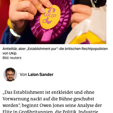
berlin
nord
wahrheit
verlag
verlag
Antielitär, aber „Establishment pur“: die britischen Rechtpopulisten
von Ukip.
veranstaltungen
Bild: reuters
shop
fragen & hilfe
Von
Lalon Sander
unterstützen
„Das Establishment ist entkleidet und ohne
abo
Vorwarnung nackt auf die Bühne geschubst
genossenschaft
worden“, beginnt Owen Jones seine Analyse der
Elite in Großbritannien, die Politik, Industrie,