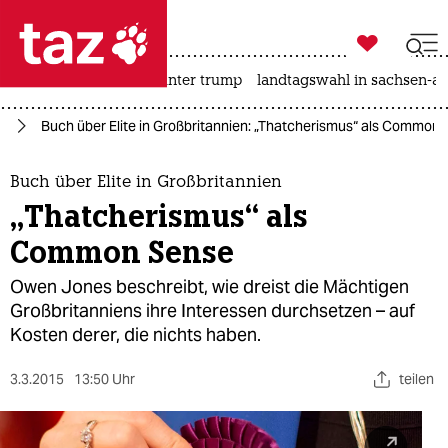

taz zahl ich
nahost-konflikt
usa unter trump
landtagswahl in sachsen-an

taz zahl ich
ut
Buch über Elite in Großbritannien: „Thatcherismus“ als Common
taz zahl ich
themen
Buch über Elite in Großbritannien
„Thatcherismus“ als
politik
Common Sense
öko
Owen Jones beschreibt, wie dreist die Mächtigen
Großbritanniens ihre Interessen durchsetzen – auf
gesellschaft
Kosten derer, die nichts haben.
kultur
3.3.2015
13:50 Uhr
teilen
sport