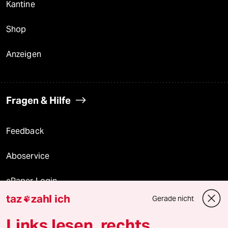
Kantine
Shop
Anzeigen
Fragen & Hilfe
Feedback
Aboservice
ePaper Login
taz
zahl ich
Gerade nicht

Downloads für Abonnierende
Links lesen, rechts