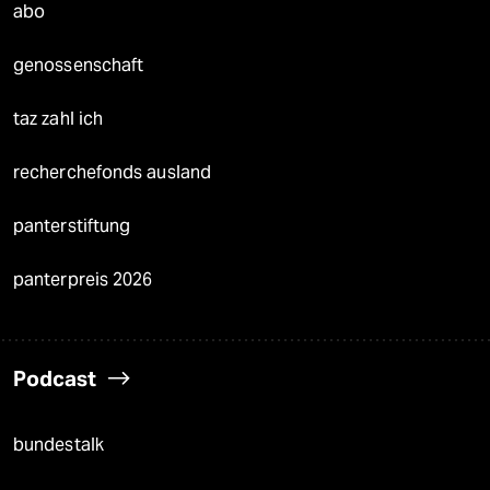
abo
genossenschaft
taz zahl ich
recherchefonds ausland
panterstiftung
panterpreis 2026
Podcast
bundestalk