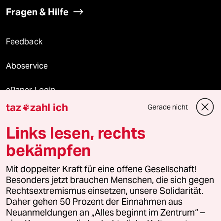
Fragen & Hilfe
Feedback
Aboservice
ePaper Login
taz
zahl ich
Gerade nicht

Downloads für Abonnierende
Links lesen, rechts
bekämpfen
© 2026 taz Verlags und Vertriebs GmbH
Mit doppelter Kraft für eine offene Gesellschaft!
Alle Rechte vorbehalten. Bei rechtlichen Fragen oder für Genehmigungen
wenden Sie sich bitte an
lizenzen@taz.de
Besonders jetzt brauchen Menschen, die sich gegen
Rechtsextremismus einsetzen, unsere Solidarität.
Daher gehen 50 Prozent der Einnahmen aus
Feedback
Redaktionsstatut
Kommune-Richtlinien
KI-
Neuanmeldungen an „Alles beginnt im Zentrum“ –