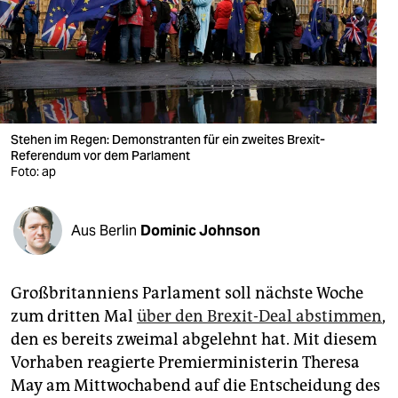
berlin
nord
wahrheit
verlag
Stehen im Regen: Demonstranten für ein zweites Brexit-
verlag
Referendum vor dem Parlament
Foto: ap
veranstaltungen
shop
Aus Berlin
Dominic Johnson
fragen & hilfe
Großbritanniens Parlament soll nächste Woche
unterstützen
zum dritten Mal
über den Brexit-Deal abstimmen
,
abo
den es bereits zweimal abgelehnt hat. Mit diesem
Vorhaben reagierte Premierministerin Theresa
genossenschaft
May am Mittwochabend auf die Entscheidung des