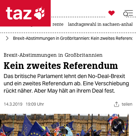

taz zahl ich
hitze
niedrigwasser
rente
landtagswahl in sachsen-anhalt

taz zahl ich
it
Brexit-Abstimmungen in Großbritannien: Kein zweites Referend
taz zahl ich
themen
Brexit-Abstimmungen in Großbritannien
Kein zweites Referendum
politik
Das britische Parlament lehnt den No-Deal-Brexit
öko
und ein zweites Referendum ab. Eine Verschiebung
rückt näher. Aber May hält an ihrem Deal fest.
gesellschaft
14.3.2019
19:09 Uhr
teilen
kultur
sport