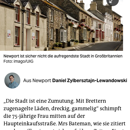
berlin
nord
wahrheit
verlag
verlag
Newport ist sicher nicht die aufregendste Stadt in Großbritannien
Foto: imago/UIG
veranstaltungen
shop
Aus Newport
Daniel Zylbersztajn-Lewandowski
fragen & hilfe
unterstützen
„Die Stadt ist eine Zumutung. Mit Brettern
zugenagelte Läden, dreckig, gammelig“ schimpft
abo
die 75-jährige Frau mitten auf der
genossenschaft
Haupteinkaufsstraße. Mrs Bateman, wie sie zitiert