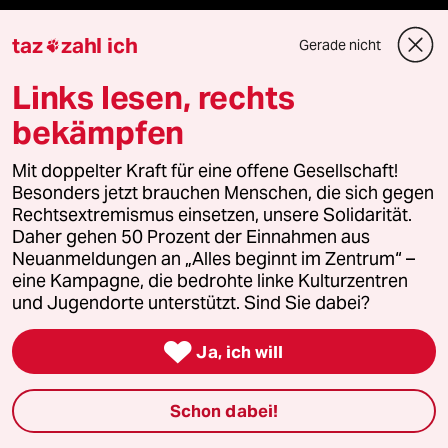
Kultur
taz
zahl ich
Gerade nicht

Sport
Links lesen, rechts
Berlin
bekämpfen
Nord
Mit doppelter Kraft für eine offene Gesellschaft!
Besonders jetzt brauchen Menschen, die sich gegen
Rechtsextremismus einsetzen, unsere Solidarität.
Wahrheit
Daher gehen 50 Prozent der Einnahmen aus
Neuanmeldungen an „Alles beginnt im Zentrum“ –
eine Kampagne, die bedrohte linke Kulturzentren
und Jugendorte unterstützt. Sind Sie dabei?
Themen

Ja, ich will
Hitze
Schon dabei!
Surfen