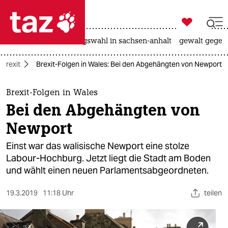

taz zahl ich
hitze
surfen
landtagswahl in sachsen-anhalt
gewalt gegen

taz zahl ich
Brexit
Brexit-Folgen in Wales: Bei den Abgehängten von Newport
taz zahl ich
themen
Brexit-Folgen in Wales
Bei den Abgehängten von
politik
Newport
öko
Einst war das walisische Newport eine stolze
Labour-Hochburg. Jetzt liegt die Stadt am Boden
gesellschaft
und wählt einen neuen Parlamentsabgeordneten.
kultur
19.3.2019
11:18 Uhr
teilen
sport