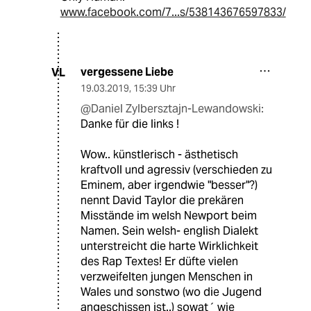
www.facebook.com/7...s/538143676597833/
vergessene Liebe
VL
19.03.2019
,
15:39 Uhr
@Daniel Zylbersztajn-Lewandowski:
Danke für die links !
Wow.. künstlerisch - ästhetisch
kraftvoll und agressiv (verschieden zu
Eminem, aber irgendwie "besser"?)
nennt David Taylor die prekären
Misstände im welsh Newport beim
Namen. Sein welsh- english Dialekt
unterstreicht die harte Wirklichkeit
des Rap Textes! Er düfte vielen
verzweifelten jungen Menschen in
Wales und sonstwo (wo die Jugend
angeschissen ist..) sowat´ wie