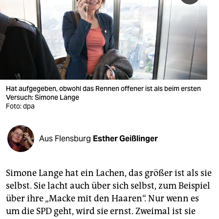
berlin
nord
wahrheit
verlag
verlag
Hat aufgegeben, obwohl das Rennen offener ist als beim ersten
Versuch: Simone Lange
veranstaltungen
Foto: dpa
shop
Aus Flensburg
Esther Geißlinger
fragen & hilfe
unterstützen
Simone Lange hat ein Lachen, das größer ist als sie
abo
selbst. Sie lacht auch über sich selbst, zum Beispiel
über ihre „Macke mit den Haaren“. Nur wenn es
genossenschaft
um die SPD geht, wird sie ernst. Zweimal ist sie