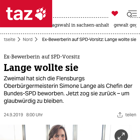

taz zahl ich
nahost-konflikt
landtagswahl in sachsen-anhalt
gewalt gege

taz zahl ich
artseite
Nord
Ex-Bewerberin auf SPD-Vorsitz: Lange wollte sie
taz zahl ich
themen
Ex-Bewerberin auf SPD-Vorsitz
Lange wollte sie
politik
Zweimal hat sich die Flensburgs
öko
Oberbürgermeisterin Simone Lange als Chefin der
Bundes-SPD beworben. Jetzt zog sie zurück – um
gesellschaft
glaubwürdig zu bleiben.
kultur
24.9.2019
8:00 Uhr
teilen
sport