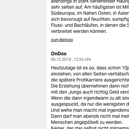
allerdings in stark variierender Häufi
epaper login
sehr selten auf. Am häufigsten ist M
Südeuropa, im Nahen Osten, in Asien
sich bevorzugt auf feuchten, sump
Fluss- und Bachläufen, in denen die
verbreitet werden können.
zum Beitrag
OnDoe
05.12.2019 , 12:55 Uhr
Heutzutage ist es so, dass schon 10j
einziehen, von allen Seiten verhäts
die spätere Profikarriere ausgerichte
Die Erziehung übernehmen dann nicht
mit den Jungs auch richtig Geld verd
Wenn die dann irgendwann zu alt si
ausgespuckt, da nur die wenigsten 
Und wehe man macht mal irgendeinen 
Dann darf man abends nicht mal meh
Menschen angepöbelt zu werden.
Keiner, der das selbst nicht mitgem