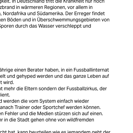
gkeit. In Deutschland tritt die Krankheit nur noch
ilzbrand in wärmeren Regionen, vor allem in
, Nordafrika und Südamerika. Der Erreger findet
figen Böden und in Überschwemmungsgebieten von
 Sporen durch das Wasser verschleppt und
ährige einen Berater haben, in ein Fussballinternat
chelt und gehyped werden und das ganze Leben auf
t wird.
 mehr die Eltern sondern der Fussballzirkus, der
ient.
nd werden die vom System einfach wieder
danach Trainer oder Sportchef werden können.
Fehler und die Medien stürzen sich auf einen.
r in die Stadt gehen ohne von wildfremden
acht hat, kann beurteilen wie es jemandem geht der