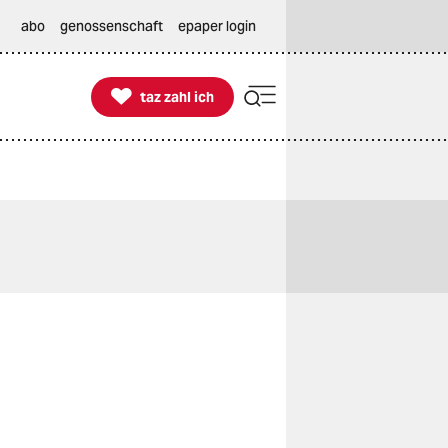
abo
genossenschaft
epaper login

taz zahl ich
taz zahl ich