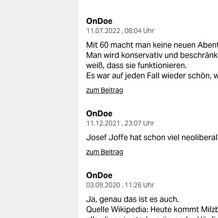
berlin
OnDoe
nord
11.07.2022 , 08:04 Uhr
wahrheit
Mit 60 macht man keine neuen Aben
Man wird konservativ und beschränkt
verlag
weiß, dass sie funktionieren.
Es war auf jeden Fall wieder schön, wi
verlag
zum Beitrag
veranstaltungen
OnDoe
shop
11.12.2021 , 23:07 Uhr
Josef Joffe hat schon viel neolibera
fragen & hilfe
zum Beitrag
unterstützen
OnDoe
abo
03.09.2020 , 11:26 Uhr
Ja, genau das ist es auch.
genossenschaft
Quelle Wikipedia: Heute kommt Milzbr