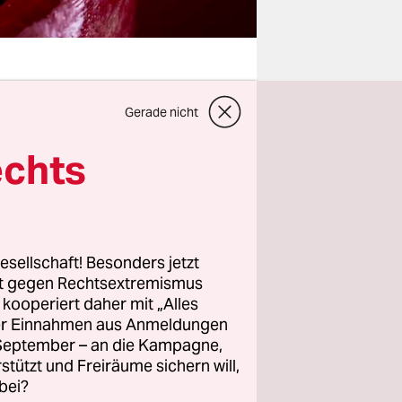
Gerade nicht
 von
tzung für
echts
i­ke­r:in­
r wenig.
esellschaft! Besonders jetzt
chhaltig
rt gegen Rechtsextremismus
z kooperiert daher mit „Alles
ller Einnahmen aus Anmeldungen
. September – an die Kampagne,
preisten
rstützt und Freiräume sichern will,
bei?
rau­che­