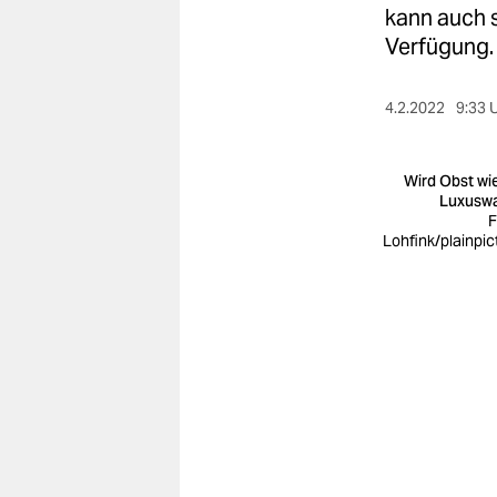
berlin
kann auch s
Verfügung.
nord
wahrheit
4.2.2022
9:33 
verlag
Wird Obst wi
verlag
Luxusw
F
veranstaltungen
Lohfink/plainpic
shop
fragen & hilfe
unterstützen
abo
genossenschaft