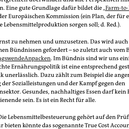
n. Eine gute Grundlage dafür bildet die
„Farm-to-
er Europäischen Kommission (ein Plan, der für 
 Lebensmittelproduktion sorgen soll; d. Red.).
s ernst zu nehmen und umzusetzen. Das wird auch 
n Bündnissen gefordert – so zuletzt auch vom 
ngswendeAnpacken
. Im Bündnis sind wir uns eini
chte Ernährungspolitik ist eine entsprechend gest
tik unerlässlich. Dazu zählt zum Beispiel die ang
der Sozialleistungen und der Kampf gegen den
nsektor. Gesundes, nachhaltiges Essen darf kein P
enende sein. Es ist ein Recht für alle.
: Die Lebensmittelbesteuerung gehört auf den Prü
r bieten könnte das sogenannte True Cost Accoun