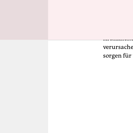
r:in­nen i
und kostsp
herauszub
nachweisli
Krankheite
verursache
sorgen für 