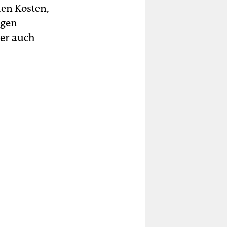
ten Kosten,
ngen
der auch