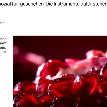
ozial fair geschehen. Die Instrumente dafür stehen
Uhr
eder
are?
oto:
ture