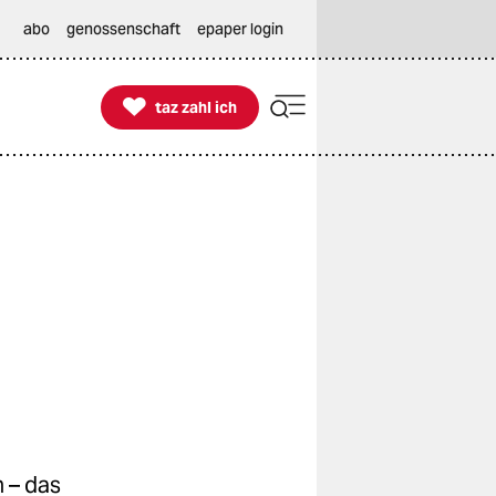
abo
genossenschaft
epaper login

taz zahl ich
taz zahl ich
 – das