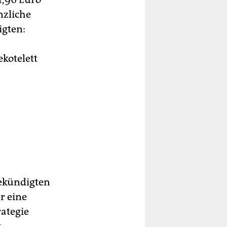
nzliche
igten:
ekotelett
ekündigten
r eine
ategie
t