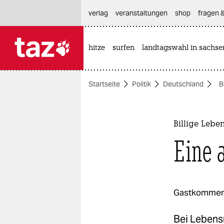
hautnavigation anspringen
hauptinhalt anspringen
footer anspringen
verlag
veranstaltungen
shop
fragen &
hitze
surfen
landtagswahl in sachse

taz zahl ich
taz zahl ich
Startseite
Politik
Deutschland
B
themen
politik
Billige Lebe
öko
Eine 
gesellschaft
kultur
Gastkommen
sport
Bei Lebens