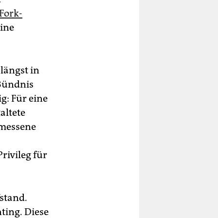
Fork-
eine
längst in
Bündnis
g: Für eine
altete
emessene
rivileg für
fstand.
ting. Diese