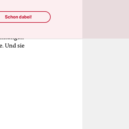
aufwändiger
Schon dabei!
nheiten
dingte
rankungen
. Und sie