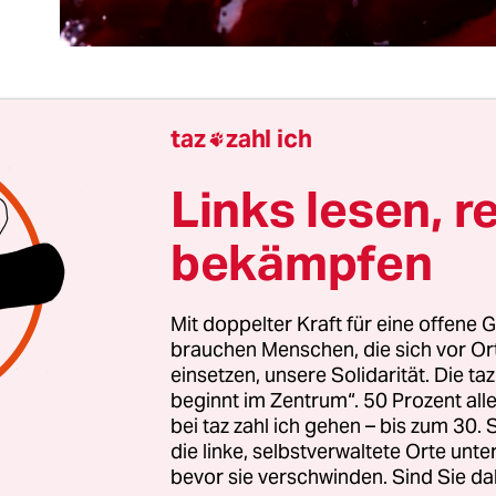
taz
zahl ich

 Debatte über den Wert und damit auch den Preis
bensmitteln ist ein Wiedergänger. Mehr Wertschä
Links lesen, r
ensmittel wird seit Jahren immer wieder von Po­li­t
bekämpfen
ert. Gerne auch aus dem
wirtschaftsministerium. Getan wurde dafür abe
nd
oft diejenigen Lebensmittel am billigsten
, die
Mit doppelter Kraft für eine offene G
llschaftlich die meisten Kosten verursachen. Na
brauchen Menschen, die sich vor O
einsetzen, unsere Solidarität. Die ta
roduzierte Lebensmittel sind weitaus teurer.
beginnt im Zentrum“. 50 Prozent a
bei taz zahl ich gehen – bis zum 30
reise an der Kasse täuschen. Denn die nicht einge
die linke, selbstverwaltete Orte unte
bevor sie verschwinden. Sind Sie da
Umwelt- und Gesundheitsbereich zahlen wir Ver­b