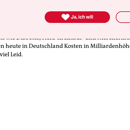
ndirekt obendrauf. Zum Beispiel, wenn es immer 
ieliger wird, Nitrat aus dem Trinkwasser

Ja, ich will
ekommen. Oder wenn unsere Ernährungsgewoh
ch die Klimakrise befeuern. Ernährungsmittelbe
n wie Diabetes, Herz-Kreislauf- und Nierenerk
n heute in Deutschland Kosten in Milliardenhöhe
viel Leid.