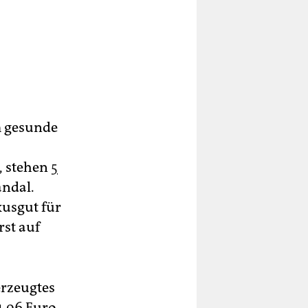
m gesunde
, stehen
5
andal.
xusgut für
rst auf
erzeugtes
1,96 Euro