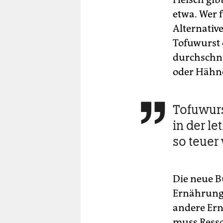
etwa. Wer 
Alternativ
Tofuwurst 
durchschnit
oder Hähn
Tofuwurs

in der le
so teuer
Die neue 
Ernährungs
andere Ern
muss Resso