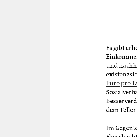
Es gibt er
Einkommen
und nachha
existenzsi
Euro pro T
Sozialverb
Besserverd
dem Teller
Im Gegente
Fleisch gi