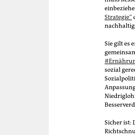
einbeziehe
Strategie“
d
nachhaltige
Sie gilt e
gemeinsame
#Ernähru
sozial gere
Sozialpoli
Anpassung 
Niedrigloh
Besserverdi
Sicher ist
Richtschnu