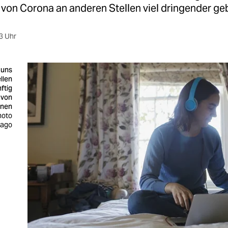
 von Corona an anderen Stellen viel dringender ge
3 Uhr
 uns
llen
ftig
 von
rnen
hoto
mago