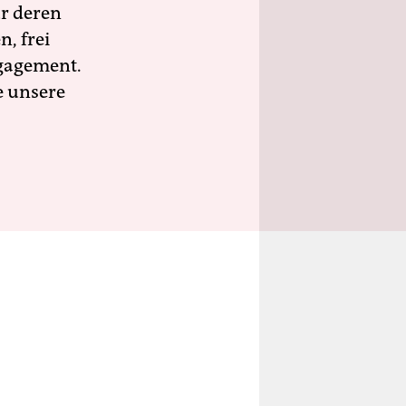
ür deren
n, frei
ngagement.
e unsere