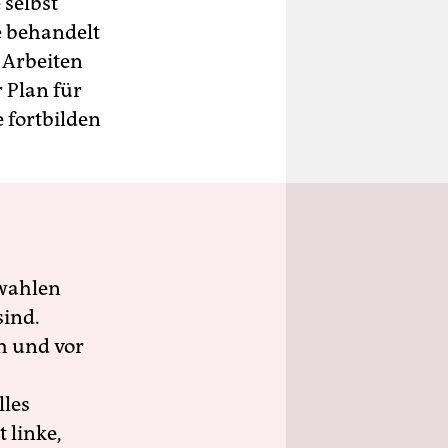
 selbst
e behandelt
 Arbeiten
 Plan für
e fortbilden
wahlen
sind.
h und vor
lles
 linke,