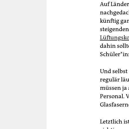
Auf Lände
nachgedach
künftig ga
steigenden
Lüftungsk
dahin soll
Schüler*in
Und selbst
regulär läu
müssen ja 
Personal. 
Glasfasern
Letztlich i