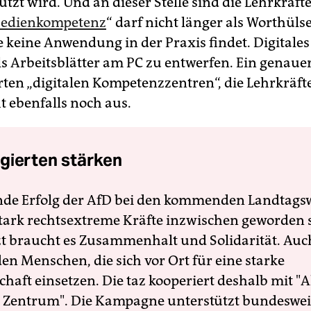
utzt wird. Und an dieser Stelle sind die Lehrkräfte
edienkompetenz
“ darf nicht länger als Worthüls
e keine Anwendung in der Praxis findet. Digitales
ls Arbeitsblätter am PC zu entwerfen. Ein genauer
rten „digitalen Kompetenzzentren“, die Lehrkräft
ht ebenfalls noch aus.
gierten stärken
nde Erfolg der AfD bei den kommenden Landtags
 stark rechtsextreme Kräfte inzwischen geworden 
zt braucht es Zusammenhalt und Solidarität. Auc
en Menschen, die sich vor Ort für eine starke
schaft einsetzen. Die taz kooperiert deshalb mit "A
 Zentrum". Die Kampagne unterstützt bundesweit