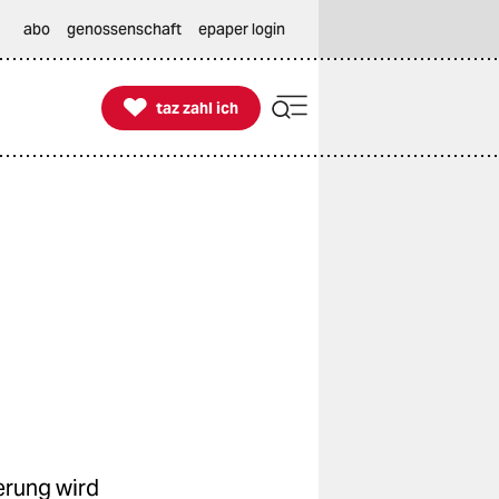
abo
genossenschaft
epaper login

taz zahl ich
taz zahl ich
ierung wird