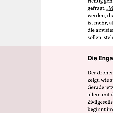
richtig gen
gefragt: „
M
werden, di
ist mehr, a
die anvisie
sollen, ste
Die Enga
Der drohe
zeigt, wie
Gerade jet
allem mit d
Zivilgesell
beginnt im