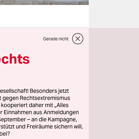
Gerade nicht
gen. Das
ommen, der
echts
rgt werden,
ut. Nur:
esellschaft! Besonders jetzt
rt gegen Rechtsextremismus
etwa 55.000
z kooperiert daher mit „Alles
h wenn der
ller Einnahmen aus Anmeldungen
chts
. September – an die Kampagne,
llen. Zum
rstützt und Freiräume sichern will,
bei?
: