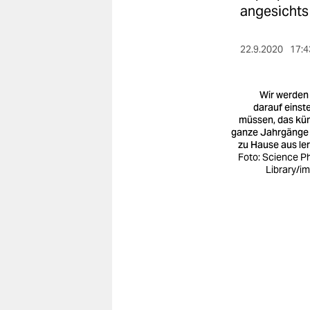
berlin
angesichts
nord
22.9.2020
17:4
wahrheit
verlag
Wir werden
darauf einste
müssen, das kün
verlag
ganze Jahrgänge
zu Hause aus le
veranstaltungen
Foto: Science P
Library/i
shop
fragen & hilfe
unterstützen
abo
genossenschaft