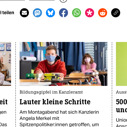
 teilen
Bildungsgipfel im Kanzleramt
Auss
eit
Lauter kleine Schritte
500
un
gen
Am Montagabend hat sich Kanzlerin
Angela Merkel mit
Unio
 Das
Spitzenpolitiker:innen getroffen, um
Ansc