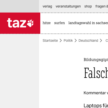
hautnavigation anspringen
hauptinhalt anspringen
footer anspringen
verlag
veranstaltungen
shop
fragen &
hitze
surfen
landtagswahl in sachse

taz zahl ich
taz zahl ich
Startseite
Politik
Deutschland
C
themen
politik
Bildungsgip
öko
Falsc
gesellschaft
kultur
Kommentar 
sport
Laptops für