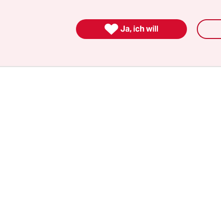
Teams etwa oder Programme, die speziell für die
ion innerhalb der Schule entwickelt wurden.

Ja, ich will