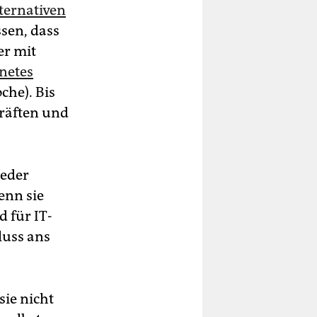
ternativen
sen, dass
er mit
gnetes
che). Bis
räften und
ieder
denn sie
 für IT-
luss ans
sie nicht