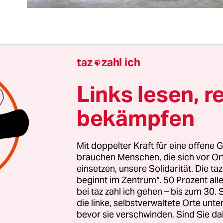
 Bund will 500 Millionen Euro bereitstellen, um
taz
zahl ich

hrer*innen in Deutschland mit Laptops zu versor
ld soll aus einem Corona-Aufbaufonds der EU k
Links lesen, r
baut wird. 800.000 Lehrkräfte könnten so verso
bekämpfen
einen Preis von 600 Euro pro Gerät an. Klingt g
 das wirklich so dringend?
Mit doppelter Kraft für eine offene G
brauchen Menschen, die sich vor O
 in Deutschland, im Durchschnitt verdienen sie 
einsetzen, unsere Solidarität. Die ta
hr, haben in der Regel ihre eigenen Laptops. Auc
beginnt im Zentrum“. 50 Prozent a
echtigt ist, dass Privatgeräte am Arbeitsplatz ni
bei taz zahl ich gehen – bis zum 30
aben – es fehlt zurzeit dringender an anderen Ste
die linke, selbstverwaltete Orte unte
bevor sie verschwinden. Sind Sie da
n geeigneter Software für den Unterricht zu Hause