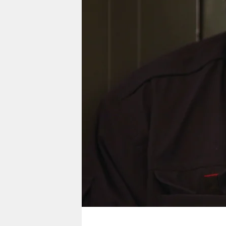
berlin
nord
wahrheit
verlag
verlag
veranstaltungen
shop
fragen & hilfe
unterstützen
abo
genossenschaft