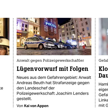
Anwalt gegen Polizeigewerkschaftler
Gefa
Lügenvorwurf mit Folgen
Klo
Da
Neues aus dem Gefahrengebiet: Anwalt
Andreas Beuth hat Strafanzeige gegen
Hamb
te
den Landeschef der
eige
Polizeigewerkschaft Joachim Lenders
Gefa
gestellt.
Link
mit 
Von
Kai von Appen