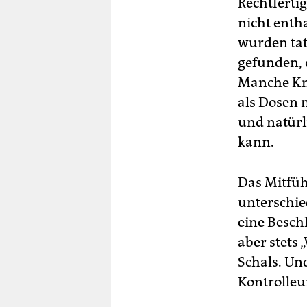
Rechtfertig
nicht entha
wurden tat
gefunden, 
Manche Kna
als Dosen 
und natürl
kann.
Das Mitfüh
unterschie
eine Besch
aber stets
Schals. Un
Kontrolleu