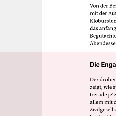
Von der Bes
mit der Au
Klobürsten
das anfang
Begutachtu
Abendesse
Die Enga
Der drohe
zeigt, wie
Gerade jet
allem mit d
Zivilgesell