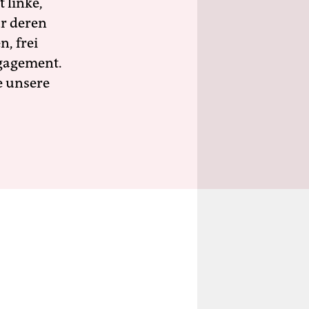
 linke,
ür deren
n, frei
ngagement.
e unsere