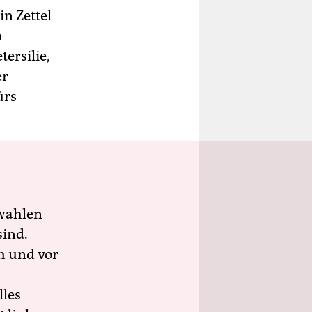
in Zettel
m
ersilie,
er
ürs
wahlen
sind.
h und vor
lles