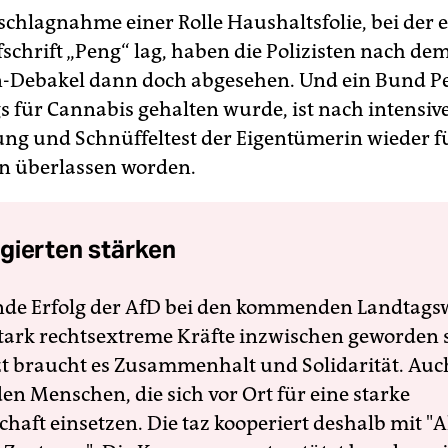
chlagnahme einer Rolle Haushaltsfolie, bei der e
fschrift „Peng“ lag, haben die Polizisten nach de
-Debakel dann doch abgesehen. Und ein Bund Pet
s für Cannabis gehalten wurde, ist nach intensiv
ng und Schnüffeltest der Eigentümerin wieder f
n überlassen worden.
gierten stärken
nde Erfolg der AfD bei den kommenden Landtags
 stark rechtsextreme Kräfte inzwischen geworden 
zt braucht es Zusammenhalt und Solidarität. Auc
en Menschen, die sich vor Ort für eine starke
schaft einsetzen. Die taz kooperiert deshalb mit "A