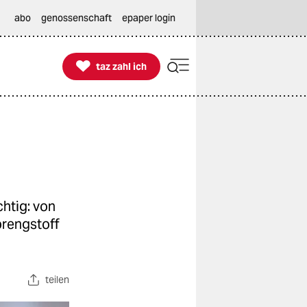
abo
genossenschaft
epaper login

taz zahl ich
taz zahl ich
chtig: von
prengstoff
teilen