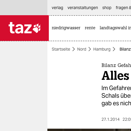
hautnavigation anspringen
hauptinhalt anspringen
footer anspringen
verlag
veranstaltungen
shop
fragen &
niedrigwasser
rente
landtagswahl i

taz zahl ich
taz zahl ich
Startseite
Nord
Hamburg
Bilanz
themen
politik
Bilanz Gefa
Alles
öko
Im Gefahren
gesellschaft
Schals über
gab es nich
kultur
sport
27.1.2014
22:0