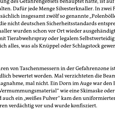
ung des Gefahrengebiets behauptet hatte, ist auf 
lten. Dafür jede Menge Silvesterknaller. In zwei 
sächlich insgesamt zwölf so genannte „Polenböll
die nicht deutschen Sicherheitsstandards entspr
ller wurden schon vor Ort wieder ausgehändigt
mit Tierabwehrspray oder legalem Selbstverteidi
ich alles, was als Knüppel oder Schlagstock gewe
ren von Taschenmessern in der Gefahrenzone is
dlich bewertet worden. Mal verzichteten die Bea
lagnahme, mal nicht. Ein Dorn im Auge war den
 „Vermummungsmaterial“ wie eine Skimaske oder
d auch ein „weißes Pulver“ kam den uniformierte
ren verdächtig vor und wurde konfisziert.