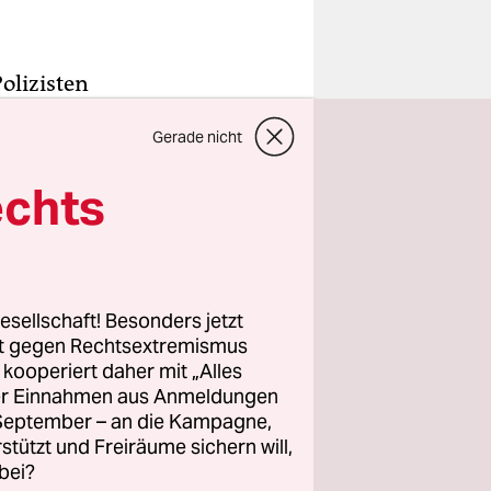
olizisten
rte
Gerade nicht
liegenden
rechtes
echts
stände der
dersitzung
esellschaft! Besonders jetzt
rt gegen Rechtsextremismus
 als
z kooperiert daher mit „Alles
ller Einnahmen aus Anmeldungen
um Gespött
. September – an die Kampagne,
rstützt und Freiräume sichern will,
en
bei?