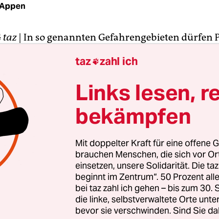
 Appen
G
taz
| In so genannten Gefahrengebieten dürfen P
erdachtsunabhängig kontrollieren und mitgefüh
taz
zahl ich

n Augenschein nehmen“. In St. Pauli und den um
n muss es sich Anfang Januar jedoch oft um regel
Links lesen, r
zen gehandelt haben. Das belegt jetzt eine
Liste
bekämpfen
lter“ und zum Teil sogar „sichergestellter“ Gegen
ie mit dem Wortprotokoll der Innenausschuss-Son
icht wurde.
Mit doppelter Kraft für eine offene G
brauchen Menschen, die sich vor O
ste, die durch eine Personenkontrolle bundesweit
einsetzen, unsere Solidarität. Die ta
beginnt im Zentrum“. 50 Prozent a
he Waffe“ Berühmtheit erlangte und die Polizei z
bei taz zahl ich gehen – bis zum 30
d in der Statistik gar nicht mehr gezählt und als
die linke, selbstverwaltete Orte unte
e Anzahl“ aufgeführt, ebenso wie die gefunden
bevor sie verschwinden. Sind Sie da