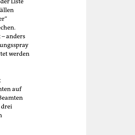
der Liste
Fällen
er“
echen.
 – anders
gungsspray
rtet werden
t
mten auf
 Beamten
 drei
n