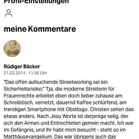
Profil-Einstellungen
berlin
nord
meine Kommentare
wahrheit
verlag
verlag
Rüdiger Bäcker
veranstaltungen
21.02.2014 , 11:36 Uhr
shop
"Das offen aufsuchende Streetworking sei ein
Sicherheitsrisiko." Tja, die moderne Streiterin für
fragen & hilfe
Frauenrechte arbeitet eben doch lieber zuhause am
Schreibtisch, vernetzt, dauernd Kaffee schlürfend, am
unterstützen
trendigen Smartphone mit Obstlogo. Christen sehen das
abo
etwas anders. Nach Jesu Worte ist derjenige selig, der
sich den Armen und Entrechteten gemein macht. Ich war
genossenschaft
im Gefängnis, und Ihr habt mich besucht - steht so im
Matthäusevangelium. Das war übrigens auch das