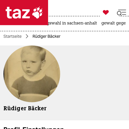

taz zahl ich
hitze
surfen
landtagswahl in sachsen-anhalt
gewalt gegen

taz zahl ich
Startseite
Rüdiger Bäcker
taz zahl ich
themen
politik
öko
gesellschaft
kultur
Rüdiger Bäcker
sport