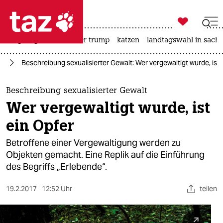

taz zahl ich
bergsteigen
usa unter trump
katzen
landtagswahl in sachs

taz zahl ich
ag
Beschreibung sexualisierter Gewalt: Wer vergewaltigt wurde, ist 
taz zahl ich
themen
Beschreibung sexualisierter Gewalt
Wer vergewaltigt wurde, ist
politik
ein Opfer
öko
Betroffene einer Vergewaltigung werden zu
Objekten gemacht. Eine Replik auf die Einführung
gesellschaft
des Begriffs „Erlebende“.
kultur
19.2.2017
12:52 Uhr
teilen
sport