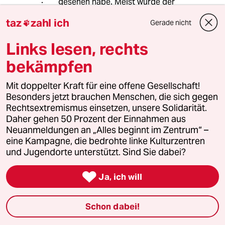
gesehen habe. Meist wurde der
Begriff von Menschen die
taz
zahl ich
Gerade nicht
vergewaltigt wurden als Bezeichnung

für sich selbst benutzt. Da möchte ich
Links lesen, rechts
nicht drüber urteilen. Ich wäre wie
bereits gesagt eher dafür dass wir
bekämpfen
uns damit auseinandersetzen
weshalb wir den Begriff Opfer als so
Mit doppelter Kraft für eine offene Gesellschaft!
abwertend empfinden.
Besonders jetzt brauchen Menschen, die sich gegen
Rechtsextremismus einsetzen, unsere Solidarität.
Daher gehen 50 Prozent der Einnahmen aus
36855 (Profil gelöscht)
3G
Neuanmeldungen an „Alles beginnt im Zentrum“ –
eine Kampagne, die bedrohte linke Kulturzentren
19.02.2017
,
15:58 Uhr
und Jugendorte unterstützt. Sind Sie dabei?
Erlebende gleich Erlebnis?
DAS GEHT GAR NICHT!

Ja, ich will
Überlebende wäre dann geeigneter.
Ich hoffe, niemand schliesst sich diesem
Schon dabei!
vorgeschlagenen Begriff an.
Das ist völlig naiv. Das ist ein Hohn!