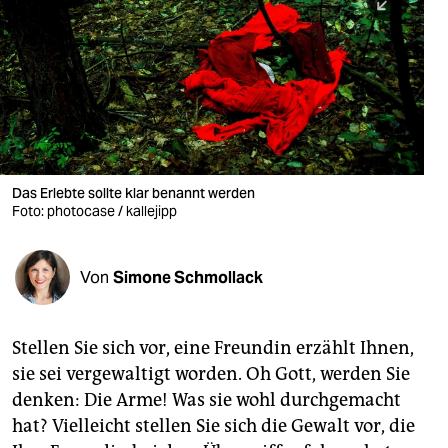
berlin
nord
wahrheit
verlag
verlag
Das Erlebte sollte klar benannt werden
Foto: photocase / kallejipp
veranstaltungen
shop
Von
Simone Schmollack
fragen & hilfe
unterstützen
Stellen Sie sich vor, eine Freundin erzählt Ihnen,
sie sei vergewaltigt worden. Oh Gott, werden Sie
abo
denken: Die Arme! Was sie wohl durchgemacht
genossenschaft
hat? Vielleicht stellen Sie sich die Gewalt vor, die