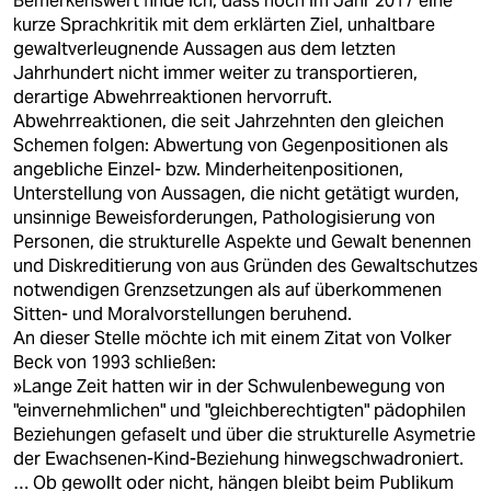
Bemerkenswert finde ich, dass noch im Jahr 2017 eine
kurze Sprachkritik mit dem erklärten Ziel, unhaltbare
gewaltverleugnende Aussagen aus dem letzten
Jahrhundert nicht immer weiter zu transportieren,
derartige Abwehrreaktionen hervorruft.
Abwehrreaktionen, die seit Jahrzehnten den gleichen
Schemen folgen: Abwertung von Gegenpositionen als
angebliche Einzel- bzw. Minderheitenpositionen,
Unterstellung von Aussagen, die nicht getätigt wurden,
unsinnige Beweisforderungen, Pathologisierung von
Personen, die strukturelle Aspekte und Gewalt benennen
und Diskreditierung von aus Gründen des Gewaltschutzes
notwendigen Grenzsetzungen als auf überkommenen
Sitten- und Moralvorstellungen beruhend.
An dieser Stelle möchte ich mit einem Zitat von Volker
Beck von 1993 schließen:
»Lange Zeit hatten wir in der Schwulenbewegung von
"einvernehmlichen" und "gleichberechtigten" pädophilen
Beziehungen gefaselt und über die strukturelle Asymetrie
der Ewachsenen-Kind-Beziehung hinwegschwadroniert.
… Ob gewollt oder nicht, hängen bleibt beim Publikum