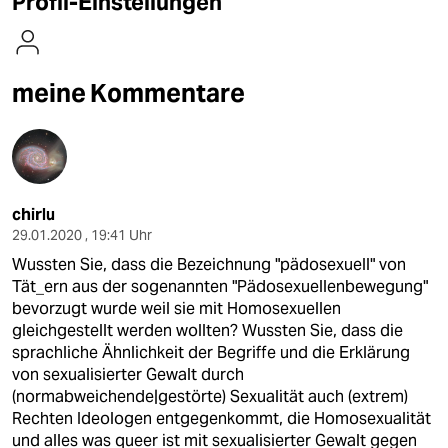
Profil-Einstellungen
berlin
nord
meine Kommentare
wahrheit
verlag
verlag
chirlu
veranstaltungen
29.01.2020 , 19:41 Uhr
shop
Wussten Sie, dass die Bezeichnung "pädosexuell" von
Tät_ern aus der sogenannten "Pädosexuellenbewegung"
fragen & hilfe
bevorzugt wurde weil sie mit Homosexuellen
gleichgestellt werden wollten? Wussten Sie, dass die
unterstützen
sprachliche Ähnlichkeit der Begriffe und die Erklärung
abo
von sexualisierter Gewalt durch
(normabweichende|gestörte) Sexualität auch (extrem)
genossenschaft
Rechten Ideologen entgegenkommt, die Homosexualität
und alles was queer ist mit sexualisierter Gewalt gegen