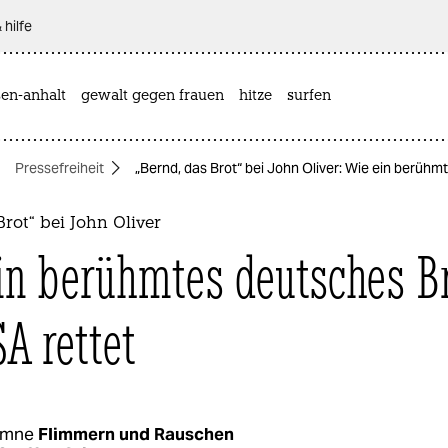
 hilfe
sen-anhalt
gewalt gegen frauen
hitze
surfen
Pressefreiheit
„Bernd, das Brot“ bei John Oliver: Wie ein berühm
Brot“ bei John Oliver
in berühmtes deutsches B
SA rettet
umne
Flimmern und Rauschen