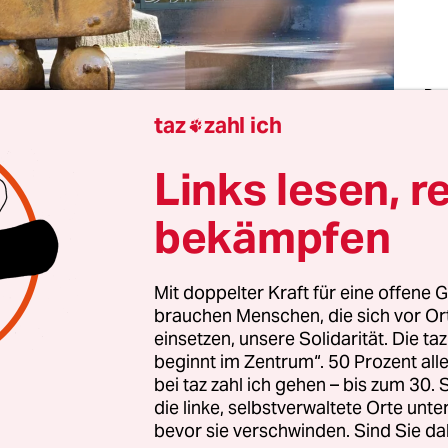
Bra
Jou
taz
zahl ich

Bern
der
Inn
Links lesen, r
Fot
Bra
bekämpfen
lso, Amerika kann doch noch gerettet werden. A
Mit doppelter Kraft für eine offene G
s Pentagon
mal eben eine Vorzensur für jegliche
brauchen Menschen, die sich vor O
ichterstattung einführt und Journalist*innen, die
einsetzen, unsere Solidarität. Die ta
n, mit sofortigem Liebes- und Akkreditierungsen
beginnt im Zentrum“. 50 Prozent a
ld Trump meint,
dass Medien
, die kritisch über i
bei taz zahl ich gehen – bis zum 30
die linke, selbstverwaltete Orte unte
etwas Verbotenes tun. „They’ll take a great story a
bevor sie verschwinden. Sind Sie da
. See, I think that’s really illegal“, sagte er am Fre