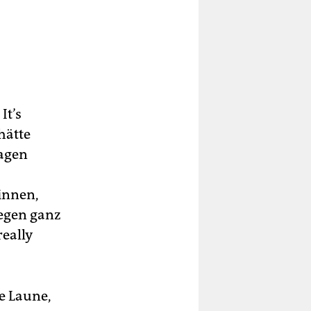
It’s
 hätte
sagen
innen,
gegen ganz
really
te Laune,