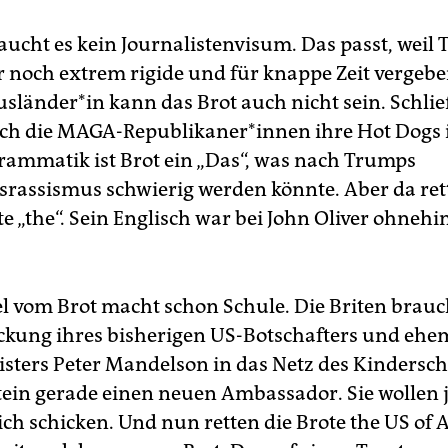
raucht es kein Journalistenvisum. Das passt, weil
r noch extrem rigide und für knappe Zeit vergeben
us­län­de­r*in kann das Brot auch nicht sein. Schli
ch die MAGA-Republikaner*innen ihre Hot Dogs i
Grammatik ist Brot ein „Das“, was nach Trumps
srassismus schwierig werden könnte. Aber da ret
te „the“. Sein Englisch war bei John Oliver ohnehi
el vom Brot macht schon Schule. Die Briten brau
ickung ihres bisherigen US-Botschafters und ehe
ters Peter Mandelson in das Netz des Kindersc
tein gerade einen neuen Ambassador. Sie wollen j
ch schicken. Und nun retten die Brote the US of A