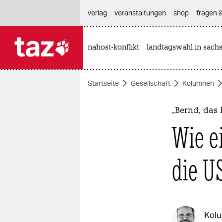
hautnavigation anspringen
hauptinhalt anspringen
footer anspringen
verlag
veranstaltungen
shop
fragen &
nahost-konflikt
landtagswahl in sach

taz zahl ich
taz zahl ich
Startseite
Gesellschaft
Kolumnen
themen
politik
„Bernd, das 
Wie e
öko
gesellschaft
die U
kultur
sport
Kol