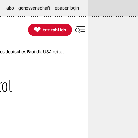
abo
genossenschaft
epaper login

taz zahl ich
taz zahl ich
tes deutsches Brot die USA rettet
rot