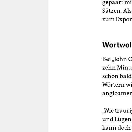
gepaart mi
Sätzen. Al
zum Export
Wortwol
Bei „John 
zehn Minut
schon bald
Wörtern wi
angloameri
„Wie traur
und Lügen 
kann doch