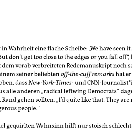
t in Wahrheit eine flache Scheibe: „We have seen it. 
ut don’t get too close to the edges or you fall off“,
 dem vorab verbreiteten Redemanuskript noch 
 einem seiner beliebten
off-the-cuff remarks
hat er
oben, dass
New-York-Times
- und CNN-Journalist*
s alle anderen „radical leftwing Democrats“ da
Rand gehen sollten. „I’d quite like that. They are 
gerous people.“
el gequirlten Wahnsinn hilft nur stoisch schlech