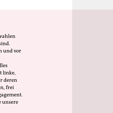
wahlen
sind.
h und vor
lles
 linke,
ür deren
n, frei
ngagement.
e unsere