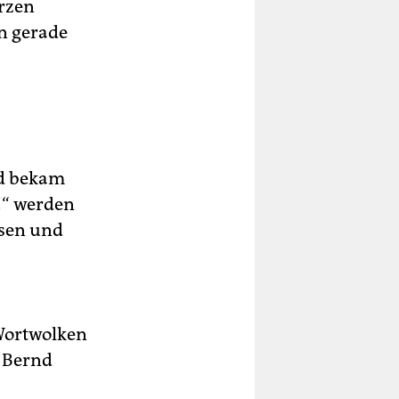
rzen
n gerade
nd bekam
!“ werden
asen und
 Wortwolken
r Bernd