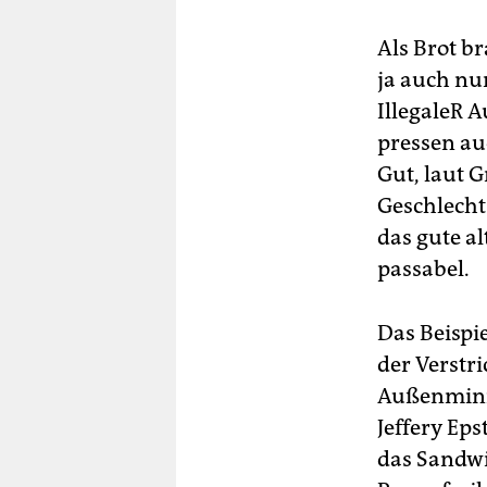
Als Brot b
ja auch nu
IllegaleR A
pressen au
Gut, laut 
Geschlecht
das gute al
passabel.
Das Beispi
der Verstr
Außenminis
Jeffery Eps
das Sandwi