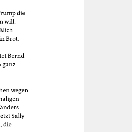
 Trump die
 will.
eßlich
n Brot.
tet Bernd
n ganz
chen wegen
maligen
händers
etzt Sally
, die