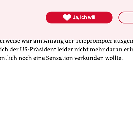
oll, mein Führer!

Ja, ich will
g hat Trump bei der
UN-Vollversammlung
nachg
wandel mal eben zum Verschwörungsmythos erklä
erweise war am Anfang der Teleprompter ausgef
sich der US-Präsident leider nicht mehr daran er
gentlich noch eine Sensation verkünden wollte.