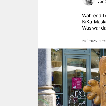
berlin
von
nord
Während Tr
wahrheit
KiKa-Masko
Was war da
verlag
24.9.2025
17:4
verlag
veranstaltungen
shop
fragen & hilfe
unterstützen
abo
genossenschaft