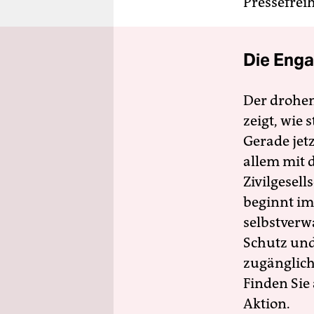
Pressefrei
Die Enga
Der drohe
zeigt, wie
Gerade jet
allem mit d
Zivilgesell
beginnt im
selbstverw
Schutz und 
zugänglich
Finden Sie
Aktion.