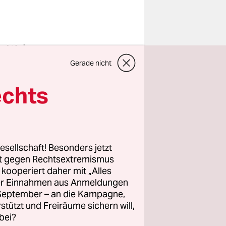
ucht kein
rnalistenvisum:
Gerade nicht
d das Brot, hier in
 Erfurter
enstadt
echts
o: Paul-Philiüü
un/epd/imago
uch
wenn
esellschaft! Besonders jetzt
rt gegen Rechtsextremismus
 sich nicht
z kooperiert daher mit „Alles
tzug droht.
ller Einnahmen aus Anmeldungen
hn
. September – an die Kampagne,
rstützt und Freiräume sichern will,
nd they’ll
bei?
itag im Oval