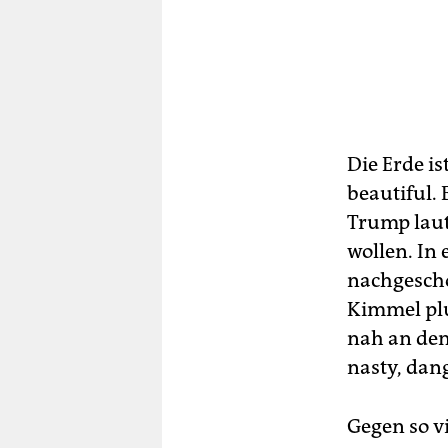
Die Erde is
beautiful. B
Trump laut
wollen. In
nachgesch
Kimmel plu
nah an den 
nasty, dan
Gegen so vi