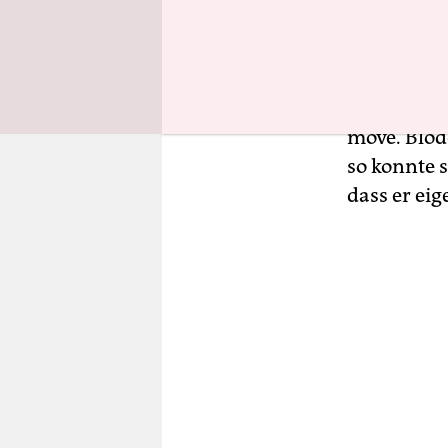
Office. Jaw
Am Diensta
den Klima
move. Blöd
so konnte 
dass er ei