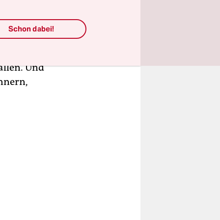
Schon dabei!
elegt und
rt. Nice
allen. Und
innern,