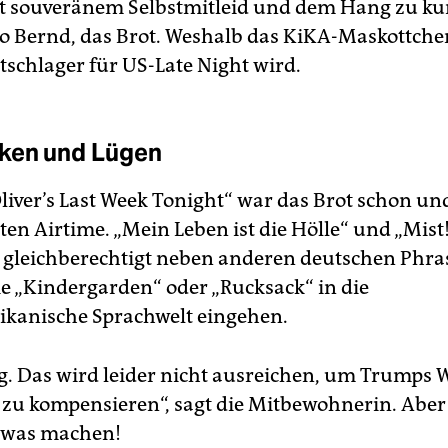
t souveränem Selbstmitleid und dem Hang zu ku
so Bernd, das Brot. Weshalb das KiKA-Maskottche
schlager für US-Late Night wird.
ken und Lügen
Oliver’s Last Week Tonight“ war das Brot schon u
en Airtime. „Mein Leben ist die Hölle“ und „Mist
 gleichberechtigt neben anderen deutschen Phr
e „Kindergarden“ oder „Rucksack“ in die
kanische Sprachwelt eingehen.
ig. Das wird leider nicht ausreichen, um Trumps
zu kompensieren“, sagt die Mitbewohnerin. Abe
 was machen!