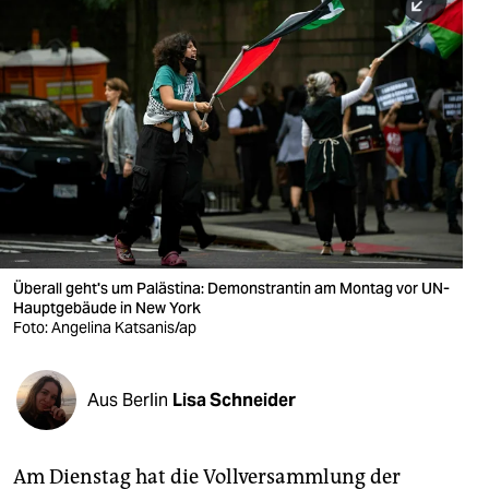
berlin
nord
wahrheit
verlag
verlag
veranstaltungen
shop
Überall geht's um Palästina: Demonstrantin am Montag vor UN-
Hauptgebäude in New York
fragen & hilfe
Foto: Angelina Katsanis/ap
unterstützen
Aus Berlin
Lisa Schneider
abo
genossenschaft
Am Dienstag hat die Vollversammlung der