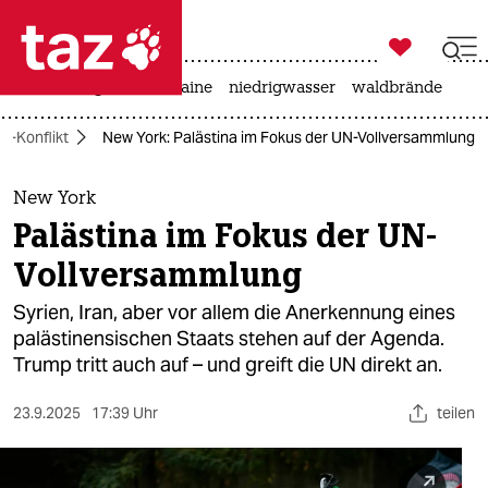

taz zahl ich
hitze
krieg in der ukraine
niedrigwasser
waldbrände

taz zahl ich
t-Konflikt
New York: Palästina im Fokus der UN-Vollversammlung
taz zahl ich
themen
New York
Palästina im Fokus der UN-
politik
Vollversammlung
öko
Syrien, Iran, aber vor allem die Anerkennung eines
palästinensischen Staats stehen auf der Agenda.
gesellschaft
Trump tritt auch auf – und greift die UN direkt an.
kultur
23.9.2025
17:39 Uhr
teilen
sport