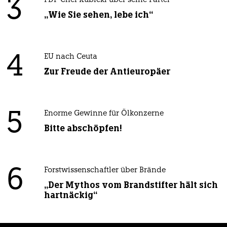
3
FDP-Chef Kubicki über seine Partei
„Wie Sie sehen, lebe ich“
4
EU nach Ceuta
Zur Freude der Antieuropäer
5
Enorme Gewinne für Ölkonzerne
Bitte abschöpfen!
6
Forstwissenschaftler über Brände
„Der Mythos vom Brandstifter hält sich
hartnäckig“