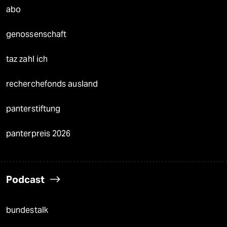
abo
genossenschaft
taz zahl ich
recherchefonds ausland
panterstiftung
panterpreis 2026
Podcast
bundestalk