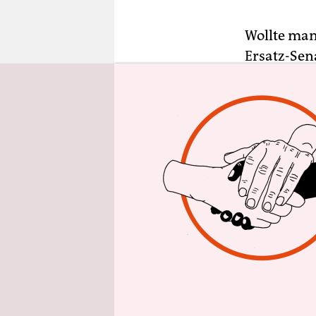
epaper login
Wollte man
Ersatz-Sen
angeht: Di
(CDU) über
Mai von ih
Plagiatsvor
Jahr zuvor
Bettina Ja
Bis Herbst
Abschnitt 
lenken. Ge
noch sehr i
Bilanz att