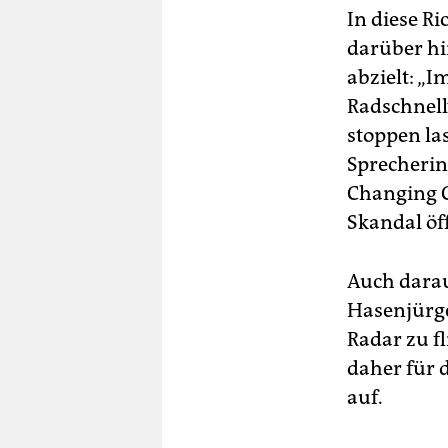
In diese Ri
darüber hi
abzielt: „I
Radschnell
stoppen las
Sprecherin
Changing C
Skandal öff
Auch darau
Hasenjürge
Radar zu fl
daher für 
auf.