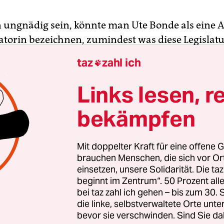
 ungnädig sein, könnte man Ute Bonde als eine Ar
atorin bezeichnen, zumindest was diese Legislat
e frühere Chefin des Verkehrsverbunds Berlin-
taz
zahl ich

nahm die Verkehrs-, Umwelt- und Klimaverwalt
rer Parteifreundin Manja Schreiner, als die über
Links lesen, r
würfe stolperte. Schreiner selbst hatte das Amt e
bekämpfen
 – nach Wiederholungswahl und Senatsneubildun
rasch (Grüne) übernommen.
Mit doppelter Kraft für eine offene G
 2026 hat Bonde aber noch die Chance, für den lä
brauchen Menschen, die sich vor O
einsetzen, unsere Solidarität. Die ta
der Wahlperiode die Geschicke der Senatsverwalt
beginnt im Zentrum“. 50 Prozent a
ht es nach dem BUND-Landesverband, muss sie s
bei taz zahl ich gehen – bis zum 30
ns Zeug legen, um etwas zu leisten: In einer 100-
die linke, selbstverwaltete Orte unte
estierte der Bund für Umwelt und Naturschutz am
bevor sie verschwinden. Sind Sie da