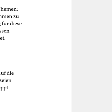
 Themen:
ommen zu
 für diese
essen
et.
uf die
seien
oppt