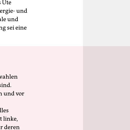
s Ute
ergie- und
ale und
g sei eine
wahlen
sind.
h und vor
lles
 linke,
ür deren