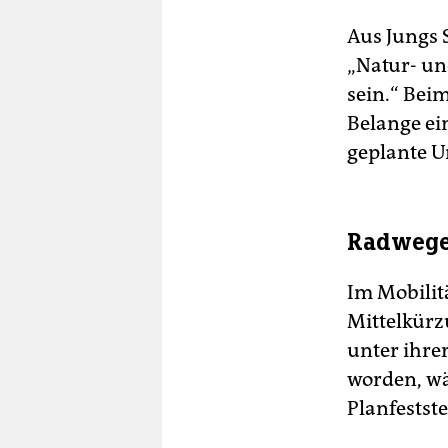
Aus Jungs 
„Natur- un
sein.“ Bei
Belange ein
geplante U
Radwege
Im Mobilit
Mittelkürz
unter ihre
worden, wä
Planfestst