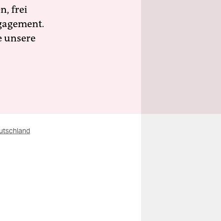
n, frei
ngagement.
e unsere
utschland