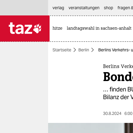
hautnavigation anspringen
hauptinhalt anspringen
footer anspringen
verlag
veranstaltungen
shop
fragen &
hitze
landtagswahl in sachsen-anhalt

taz zahl ich
taz zahl ich
Startseite
Berlin
Berlins Verkehrs- 
themen
politik
Berlins Ver
Bonde
öko
… finden B
gesellschaft
Bilanz der 
kultur
30.8.2024
6:00
sport