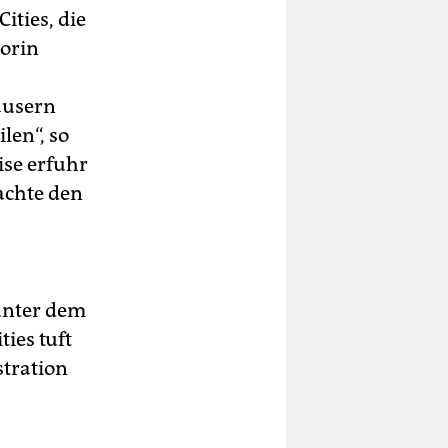
ities, die
orin
äusern
len“, so
se erfuhr
achte den
unter dem
ties tuft
tration