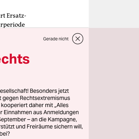
t Ersatz-
urperiode
Brandenburg
Gerade nicht
ung am 23.
echts
in gutes
g – von
esellschaft! Besonders jetzt
ngsten
rt gegen Rechtsextremismus
z kooperiert daher mit „Alles
ung zu
ller Einnahmen aus Anmeldungen
ich aber
. September – an die Kampagne,
Tage-
rstützt und Freiräume sichern will,
bei?