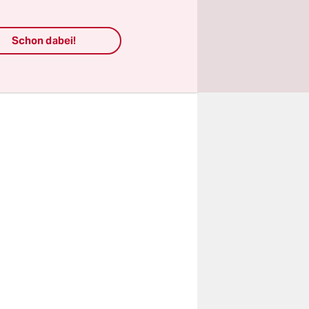
inung
ichtung die
Schon dabei!