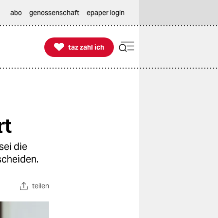
abo
genossenschaft
epaper login

taz zahl ich
taz zahl ich
rt
ei die
scheiden.
teilen