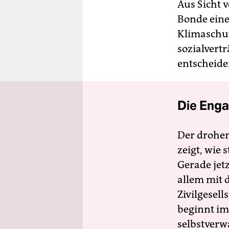
Aus Sicht 
Bonde eine
Klimaschut
sozialvert
entscheide
Die Enga
Der drohe
zeigt, wie
Gerade jet
allem mit d
Zivilgesell
beginnt im
selbstverw