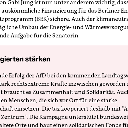
von Gabi Jung ist nun unter anderem wichtig, das
 auskömmliche Finanzierung für das Berliner En
zprogramm (BEK) sichere. Auch der klimaneutr
rägliche Umbau der Energie- und Wärmeversorgun
nde Aufgabe für die Senatorin.
gierten stärken
nde Erfolg der AfD bei den kommenden Landtags
 stark rechtsextreme Kräfte inzwischen geworden 
zt braucht es Zusammenhalt und Solidarität. Auc
en Menschen, die sich vor Ort für eine starke
schaft einsetzen. Die taz kooperiert deshalb mit "A
 Zentrum". Die Kampagne unterstützt bundesweit
altete Orte und baut einen solidarischen Fonds f