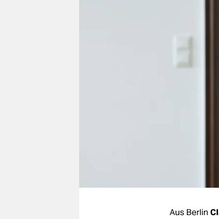
berlin
nord
wahrheit
verlag
verlag
veranstaltungen
shop
fragen & hilfe
unterstützen
abo
genossenschaft
Aus Berlin
Cl