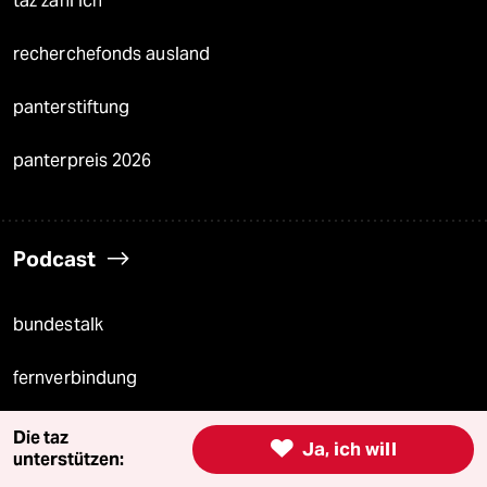
taz zahl ich
recherchefonds ausland
panterstiftung
panterpreis 2026
Podcast
bundestalk
fernverbindung
klima update°
Die taz

Ja, ich will
unterstützen:
Mauerecho