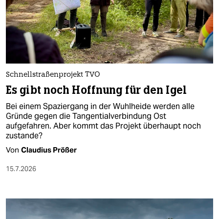
berlin
nord
wahrheit
verlag
Schnellstraßenprojekt TVO
verlag
Es gibt noch Hoffnung für den Igel
veranstaltungen
Bei einem Spaziergang in der Wuhlheide werden alle
Gründe gegen die Tangentialverbindung Ost
shop
aufgefahren. Aber kommt das Projekt überhaupt noch
zustande?
fragen & hilfe
Von
Claudius Prößer
unterstützen
15.7.2026
abo
genossenschaft