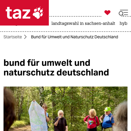

taz zahl ich
niedrigwasser
rente
landtagswahl in sachsen-anhalt
hybri

taz zahl ich
Startseite
Bund für Umwelt und Naturschutz Deutschland
taz zahl ich
themen
bund für umwelt und
politik
naturschutz deutschland
öko
gesellschaft
kultur
sport