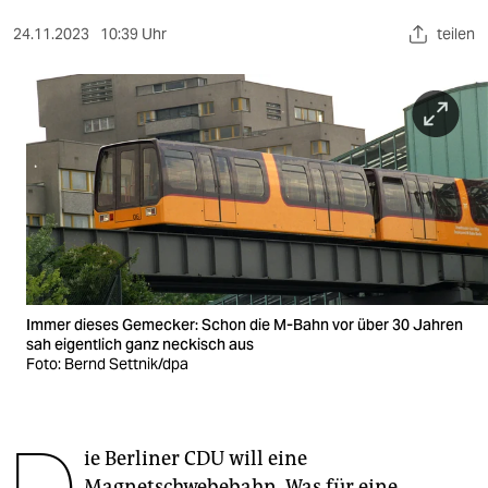
berlin
24.11.2023
10:39 Uhr
teilen
nord
wahrheit
verlag
verlag
veranstaltungen
shop
fragen & hilfe
Immer dieses Gemecker: Schon die M-Bahn vor über 30 Jahren
sah eigentlich ganz neckisch aus
unterstützen
Foto: Bernd Settnik/dpa
abo
genossenschaft
ie Berliner CDU will eine
Magnetschwebebahn. Was für eine