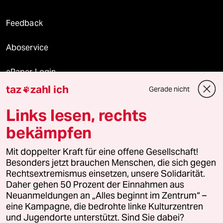
Feedback
Aboservice
ePaper Login
taz
zahl ich
Gerade nicht

Downloads für Abonnierende
Links lesen, rechts
bekämpfen
© 2026 taz Verlags und Vertriebs GmbH
Alle Rechte vorbehalten. Bei rechtlichen Fragen oder für Genehmigungen
Mit doppelter Kraft für eine offene Gesellschaft!
wenden Sie sich bitte an
lizenzen@taz.de
Besonders jetzt brauchen Menschen, die sich gegen
Rechtsextremismus einsetzen, unsere Solidarität.
Daher gehen 50 Prozent der Einnahmen aus
Feedback
Redaktionsstatut
Kommune-Richtlinien
KI-
Neuanmeldungen an „Alles beginnt im Zentrum“ –
eine Kampagne, die bedrohte linke Kulturzentren
Leitlinie
Informant
Datenschutz
Impressum
AGB
und Jugendorte unterstützt. Sind Sie dabei?