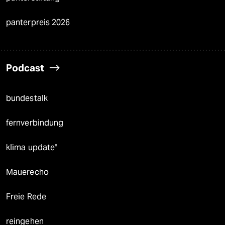
panterpreis 2026
Podcast
bundestalk
fernverbindung
klima update°
Mauerecho
Freie Rede
reingehen