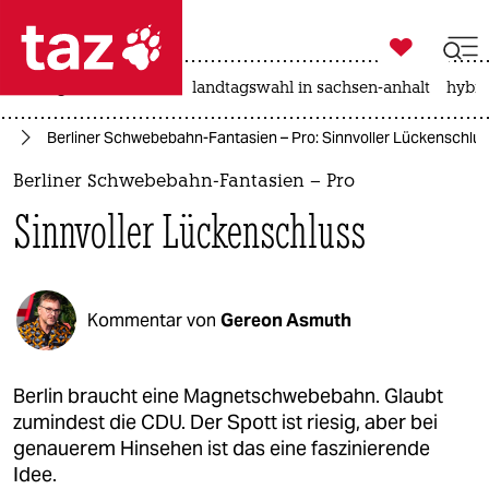

taz zahl ich
niedrigwasser
rente
landtagswahl in sachsen-anhalt
hybri

taz zahl ich
in
Berliner Schwebebahn-Fantasien – Pro: Sinnvoller Lückenschlu
taz zahl ich
Berliner Schwebebahn-Fantasien – Pro
themen
Sinnvoller Lückenschluss
politik
öko
Kommentar von
Gereon Asmuth
gesellschaft
kultur
Berlin braucht eine Magnetschwebebahn. Glaubt
zumindest die CDU. Der Spott ist riesig, aber bei
sport
genauerem Hinsehen ist das eine faszinierende
Idee.