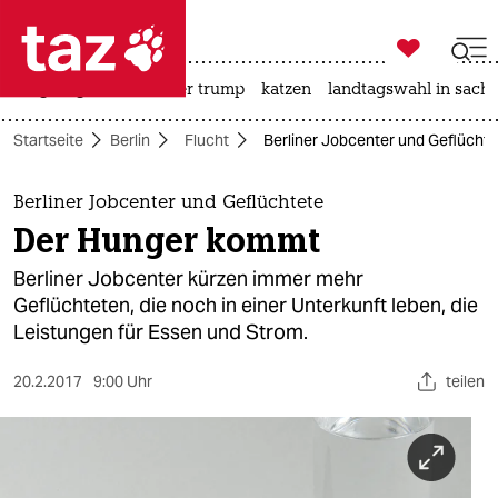

taz zahl ich
bergsteigen
usa unter trump
katzen
landtagswahl in sachs

taz zahl ich
Startseite
Berlin
Flucht
Berliner Jobcenter und Geflücht
taz zahl ich
themen
Berliner Jobcenter und Geflüchtete
Der Hunger kommt
politik
Berliner Jobcenter kürzen immer mehr
öko
Geflüchteten, die noch in einer Unterkunft leben, die
Leistungen für Essen und Strom.
gesellschaft
20.2.2017
9:00 Uhr
teilen
kultur
sport