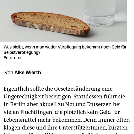
berlin
nord
wahrheit
verlag
Was bleibt, wenn man weder Verpflegung bekommt noch Geld für
verlag
Selbstverpflegung?
Foto: dpa
veranstaltungen
Von
Alke Wierth
shop
fragen & hilfe
Eigentlich sollte die Gesetzesänderung eine
Ungerechtigkeit beseitigen. Stattdessen führt sie
unterstützen
in Berlin aber aktuell zu Not und Entsetzen bei
abo
vielen Flüchtlingen, die plötzlich kein Geld für
Lebensmittel mehr bekommen. Denn immer öfter,
genossenschaft
klagen diese und ihre UnterstützerInnen, kürzten