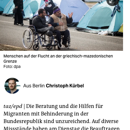
berlin
nord
wahrheit
verlag
verlag
Menschen auf der Flucht an der griechisch-mazedonischen
Grenze
veranstaltungen
Foto: dpa
shop
fragen & hilfe
Aus Berlin
Christoph Kürbel
unterstützen
taz/epd
| Die Beratung und die Hilfen für
abo
Migranten mit Behinderung in der
genossenschaft
Bundesrepublik sind unzureichend. Auf diverse
Missstände haben am Dienstag die Beauftragen