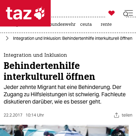

taz zahl ich
niedrigwasser
afd
bundeswehr
ceuta
rente

taz zahl ich
ng
Integration und Inklusion: Behindertenhilfe interkulturell öffnen
taz zahl ich
themen
Integration und Inklusion
Behindertenhilfe
politik
interkulturell öffnen
öko
Jeder zehnte Migrant hat eine Behinderung. Der
Zugang zu Hilfsleistungen ist schwierig. Fachleute
gesellschaft
diskutieren darüber, wie es besser geht.
kultur
22.2.2017
10:14 Uhr
teilen
sport