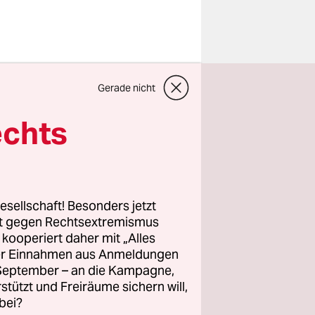
dem
Gerade nicht
echts
ur
ion
. Konkret
dung bis
esellschaft! Besonders jetzt
rt gegen Rechtsextremismus
z kooperiert daher mit „Alles
ller Einnahmen aus Anmeldungen
. September – an die Kampagne,
rstützt und Freiräume sichern will,
bei?