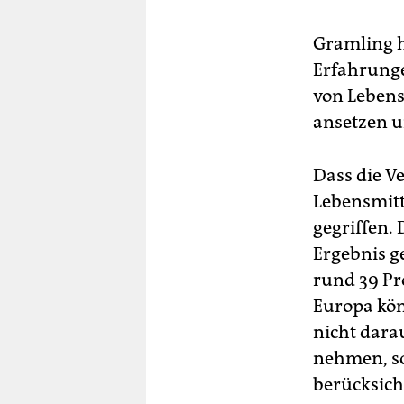
Gramling h
Erfahrunge
von Lebens
ansetzen u
Dass die V
Lebensmitt
gegriffen. 
Ergebnis g
rund 39 Pr
Europa könn
nicht dara
nehmen, so
berücksich