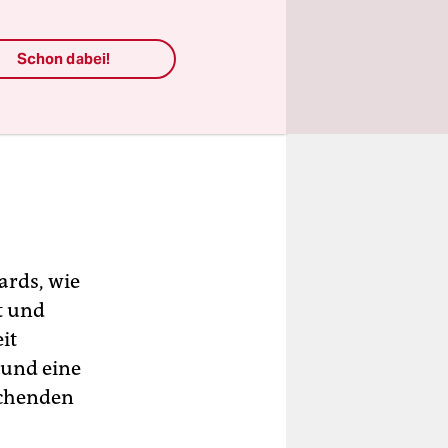
Schon dabei!
ards, wie
t und
it
 und eine
echenden