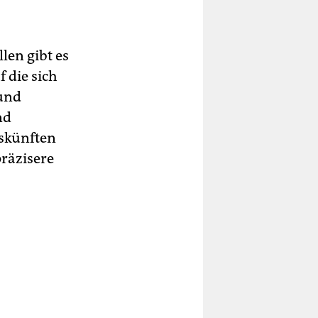
len gibt es
 die sich
 und
nd
skünften
räzisere