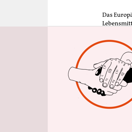
epaper login
Das Europä
Lebensmitt
verabschie
formuliert
Der Report
Kreislaufw
grundsätzl
für Lebensm
2030 zu ha