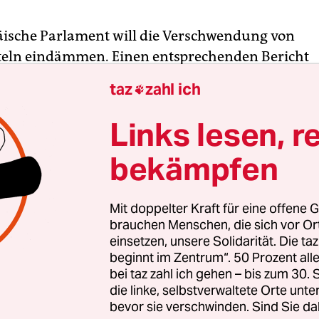
ische Parlament will die Verschwendung von
eln eindämmen. Einen entsprechenden Bericht
deten die Abgeordneten in dieser Woche. Außer
taz
zahl ich

en sie konkrete Ziele und Vorschläge.
Links lesen, r
 ist Teil der Umsetzung der Maßnahmenpakete z
bekämpfen
irtschaft von 2015, mit denen die Europäische Un
ich den Ressourcenverbrauch reduzieren möchte
ittel hat sie sich das Ziel gesetzt, die Verschwen
Mit doppelter Kraft für eine offene G
lbieren.
brauchen Menschen, die sich vor O
einsetzen, unsere Solidarität. Die ta
beginnt im Zentrum“. 50 Prozent a
bei taz zahl ich gehen – bis zum 30
die linke, selbstverwaltete Orte unte
bevor sie verschwinden. Sind Sie da