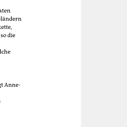
aten
ieländern
ette,
so die
lche
gt Anne-
e