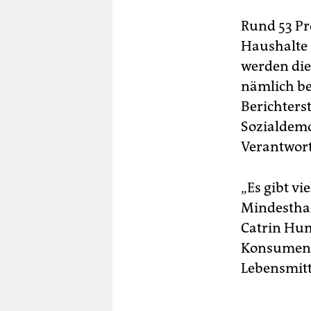
Rund 53 Pr
Haushalte 
werden die
nämlich be
Berichters
Sozialdemo
Verantwort
„Es gibt v
Mindestha
Catrin Hum
Konsument*
Lebensmitt