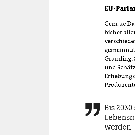
EU-Parla
Genaue Dat
bisher alle
verschiede
gemeinnütz
Gramling, 
und Schätz
Erhebungsv
Produzent
Bis 2030

Lebensm
werden