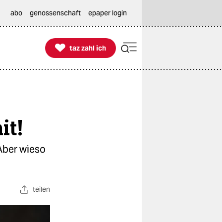
abo
genossenschaft
epaper login

taz zahl ich
taz zahl ich
it!
 Aber wieso
teilen