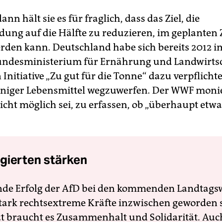
nn hält sie es für fraglich, dass das Ziel, die
ung auf die Hälfte zu reduzieren, im geplanten
erden kann. Deutschland habe sich bereits 2012
undesministerium für Ernährung und Landwirts
 Initiative „Zu gut für die Tonne“ dazu verpflichte
niger Lebensmittel wegzuwerfen. Der WWF monier
icht möglich sei, zu erfassen, ob „überhaupt etwa
gierten stärken
nde Erfolg der AfD bei den kommenden Landtags
 stark rechtsextreme Kräfte inzwischen geworden 
zt braucht es Zusammenhalt und Solidarität. Auc