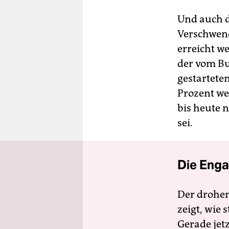
Und auch da
Verschwend
erreicht w
der vom B
gestarteten
Prozent we
bis heute n
sei.
Die Enga
Der drohe
zeigt, wie
Gerade jet