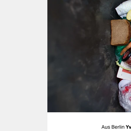
berlin
nord
wahrheit
verlag
verlag
veranstaltungen
shop
fragen & hilfe
unterstützen
abo
genossenschaft
Aus Berlin
Yv