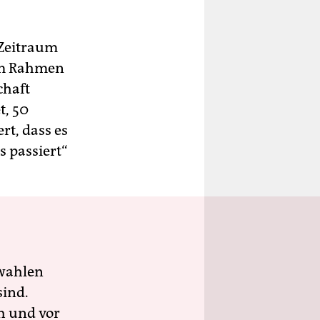
 Zeitraum
 im Rahmen
chaft
t, 50
t, dass es
s passiert“
wahlen
sind.
h und vor