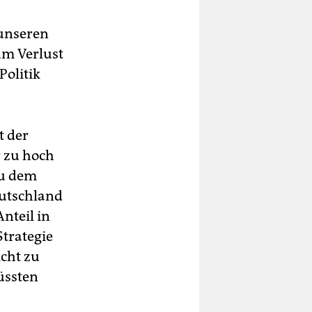
 unseren
um Verlust
Politik
t der
r zu hoch
zu dem
eutschland
nteil in
Strategie
icht zu
üssten