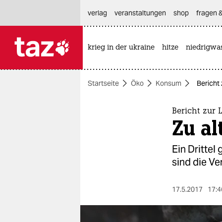
hautnavigation anspringen
hauptinhalt anspringen
footer anspringen
verlag
veranstaltungen
shop
fragen &
krieg in der ukraine
hitze
niedrigwa

taz zahl ich
taz zahl ich
Startseite
Öko
Konsum
Bericht
themen
politik
Bericht zur
Zu al
öko
Ein Drittel
gesellschaft
sind die V
kultur
17.5.2017
17:4
sport