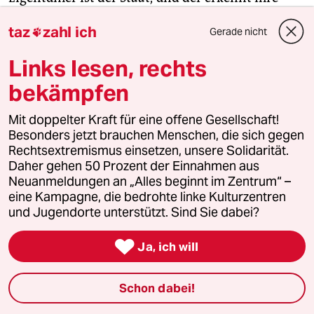
Kooperative nicht an.
taz
zahl ich
Gerade nicht

„Es gibt tausend Hindernisse, und sie erfinden
Links lesen, rechts
immer neue“, sagt Soto und entrollt demonstrativ
bekämpfen
die Fahne der Frente Nacional Campesino, dem
Dachverband der Kooperativen. Wenn große
Mit doppelter Kraft für eine offene Gesellschaft!
Unternehmen Tausende Hektar Wald kauften, um
Besonders jetzt brauchen Menschen, die sich gegen
ihn abzuholzen, gehe alles ruckzuck, sagt sie.
Rechtsextremismus einsetzen, unsere Solidarität.
„Dann kommen sie mit einem Räumungsbefehl
Daher gehen 50 Prozent der Einnahmen aus
Neuanmeldungen an „Alles beginnt im Zentrum“ –
und tragen dich weg wie einen Müllsack.“
eine Kampagne, die bedrohte linke Kulturzentren
und Jugendorte unterstützt. Sind Sie dabei?
Als die Finca La Florencia im Westen der Provinz
Formosa 2011 geräumt wurde, begannen sie sich

Ja, ich will
zu organisieren. Damals wurden über 200
Familien von den 90.000 Hektar vertrieben. Ein
Schon dabei!
geräumter Campesino, also ein Farmer, sterbe an
Traurigkeit, sagen sie. „Wenn sie dir dein Land