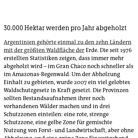
Die Hindernisse
Vor allem die Abholzung des Regenwalds unter
Brasiliens rechtsextremem Ex-Präsidenten Jair
Bolsonaro hatte die Absegnung des Abkommen
30.000 Hektar werden pro Jahr abgeholzt
blockiert. Gegenwind gibt es aber auch aus
Österreich und von den französischen
Argentinien gehörte einmal zu den zehn Ländern
Agrarverbänden. Mit dem Amtsantritt von Lula da
mit der größten Wald­fläche der
Erde. Die seit 1976
Silva in Brasilien haben die Gespräche wieder an
erstellten Statistiken zeigen, dass immer mehr
Fahrt aufge­nommen. Statt das Abkommen komplett
abgeholzt wird – im Gran Chaco noch schneller als
neu zu ver­handeln, sollen mit zusätzlichen
Vereinbarungen und
Auflagen zum Umweltschutz
die
im Amazonas-Regenwald. Um der Abholzung
Vorbehalte ausgeräumt werden. Das Ziel ist eine
Einhalt zu gebieten, wurde 2007 ein viel gelobtes
Ratifizierung noch in diesem Jahr.
Waldschutz­gesetz in Kraft gesetzt. Die Provinzen
sollten Bestandsaufnahmen ihrer noch
vorhandenen Wälder machen und in drei
Schutzzonen einteilen: eine rote, strenge
Schutzzone, eine gelbe Zone für gemischte
Nutzung von Forst- und Landwirtschaft, aber ohne