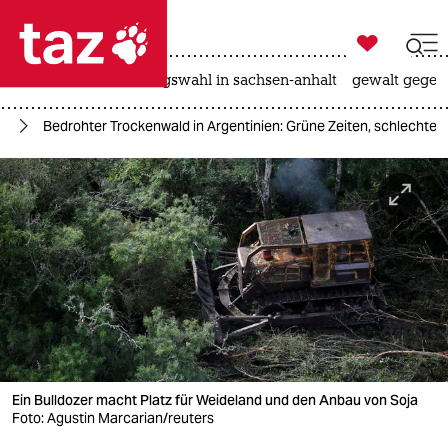

taz zahl ich
hitze
surfen
landtagswahl in sachsen-anhalt
gewalt gegen

taz zahl ich
ka
Bedrohter Trockenwald in Argentinien: Grüne Zeiten, schlechte Z
taz zahl ich
themen
politik
öko
gesellschaft
kultur
Ein Bulldozer macht Platz für Weideland und den Anbau von Soja
sport
Foto: Agustin Marcarian/reuters