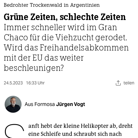
berlin
Bedrohter Trockenwald in Argentinien
nord
Grüne Zeiten, schlechte Zeiten
Immer schneller wird im Gran
wahrheit
Chaco für die Viehzucht gerodet.
verlag
Wird das Freihandels­abkommen
verlag
mit der EU das weiter
beschleunigen?
veranstaltungen
shop
24.5.2023
16:33 Uhr
teilen
fragen & hilfe
unterstützen
Aus Formosa
Jürgen Vogt
abo
anft hebt der kleine Heli­kop­ter ab, dreht
genossenschaft
eine Schleife und schraubt sich nach