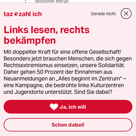
@Sybille Bergi:
Blockieren und Nötigen von
taz
zahl ich
gewählten Volksvertretern richtet
Gerade nicht

sich stets gegen die Demokratie.
Links lesen, rechts
Wählen Sie andere, wenn Sie nicht
zufrieden sind. Deutschland ist keine
bekämpfen
Diktatur.
Mit doppelter Kraft für eine offene Gesellschaft!
Besonders jetzt brauchen Menschen, die sich gegen
meistkommentiert
Rechtsextremismus einsetzen, unsere Solidarität.
Daher gehen 50 Prozent der Einnahmen aus
Neuanmeldungen an „Alles beginnt im Zentrum“ –
1
Krise der Demokratie
eine Kampagne, die bedrohte linke Kulturzentren
AfD-Wählen als Triebabfuhr
und Jugendorte unterstützt. Sind Sie dabei?

Ja, ich will
2
Streit um Rente mit 63
Passgenauer Populismus
Schon dabei!