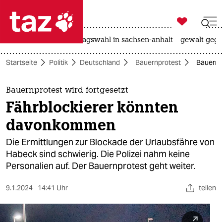

taz zahl ich
nahost-konflikt
landtagswahl in sachsen-anhalt
gewalt gege

taz zahl ich
Startseite
Politik
Deutschland
Bauernprotest
Bauernp
taz zahl ich
themen
Bauernprotest wird fortgesetzt
Fährblockierer könnten
politik
davonkommen
öko
Die Ermittlungen zur Blockade der Urlaubsfähre von
Habeck sind schwierig. Die Polizei nahm keine
gesellschaft
Personalien auf. Der Bauernprotest geht weiter.
kultur
9.1.2024
14:41 Uhr
teilen
sport