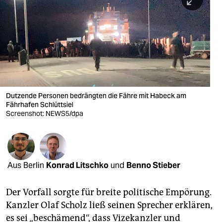
berlin
nord
wahrheit
verlag
verlag
Dutzende Personen bedrängten die Fähre mit Habeck am
Fährhafen Schlüttsiel
veranstaltungen
Screenshot: NEWS5/dpa
shop
fragen & hilfe
unterstützen
Aus Berlin
Konrad Litschko
und
Benno Stieber
abo
Der Vorfall sorgte für breite politische Empörung.
genossenschaft
Kanzler Olaf Scholz ließ seinen Sprecher erklären,
es sei „beschämend“, dass Vizekanzler und