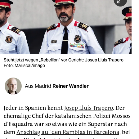
berlin
nord
wahrheit
verlag
verlag
Steht jetzt wegen „Rebellion“ vor Gericht: Josep Lluís Trapero
Foto: Mariscal/imago
veranstaltungen
shop
Aus Madrid
Reiner Wandler
fragen & hilfe
unterstützen
Jeder in Spanien kennt
Josep Lluís Trapero
. Der
ehemalige Chef der katalanischen Polizei Mossos
abo
d’Esquadra war so etwas wie ein Superstar nach
genossenschaft
dem
Anschlag auf den Ramblas in Barcelona,
bei