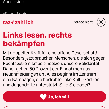
Aboservice
ePaper Login
taz
zahl ich
Gerade nicht

Downloads für Abonnierende
Links lesen, rechts
bekämpfen
© 2026 taz Verlags und Vertriebs GmbH
Mit doppelter Kraft für eine offene Gesellschaft!
Alle Rechte vorbehalten. Bei rechtlichen Fragen oder für Genehmigungen
wenden Sie sich bitte an
lizenzen@taz.de
Besonders jetzt brauchen Menschen, die sich gegen
Rechtsextremismus einsetzen, unsere Solidarität.
Daher gehen 50 Prozent der Einnahmen aus
Feedback
Redaktionsstatut
Kommune-Richtlinien
KI-
Neuanmeldungen an „Alles beginnt im Zentrum“ –
eine Kampagne, die bedrohte linke Kulturzentren
Leitlinie
Informant
Datenschutz
Impressum
AGB
und Jugendorte unterstützt. Sind Sie dabei?
Seitenwende
Einwilligungen widerrufen (Ads)

Ja, ich will