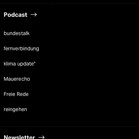
Podcast
bundestalk
fernverbindung
klima update°
Mauerecho
Freie Rede
reingehen
Newsletter