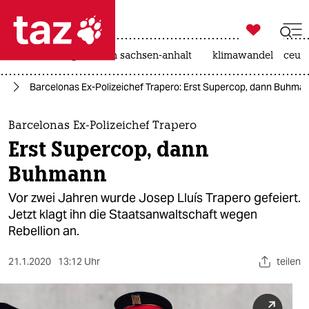

taz zahl ich
hitze
landtagswahl in sachsen-anhalt
klimawandel
ceut

taz zahl ich
pa
Barcelonas Ex-Polizeichef Trapero: Erst Supercop, dann Buhma
taz zahl ich
themen
Barcelonas Ex-Polizeichef Trapero
Erst Supercop, dann
politik
Buhmann
öko
Vor zwei Jahren wurde Josep Lluís Trapero gefeiert.
Jetzt klagt ihn die Staatsanwaltschaft wegen
gesellschaft
Rebellion an.
kultur
21.1.2020
13:12 Uhr
teilen
sport