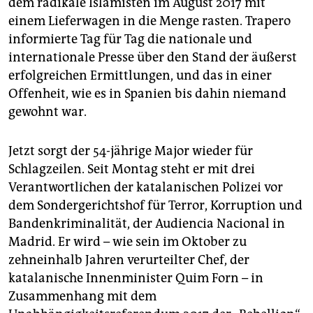
dem radikale Islamisten im August 2017 mit
epaper login
einem Lieferwagen in die Menge rasten. Trapero
informierte Tag für Tag die nationale und
internationale Presse über den Stand der äußerst
erfolgreichen Ermittlungen, und das in einer
Offenheit, wie es in Spanien bis dahin niemand
gewohnt war.
Jetzt sorgt der 54-jährige Major wieder für
Schlagzeilen. Seit Montag steht er mit drei
Verantwortlichen der katalanischen Polizei vor
dem Sondergerichtshof für Terror, Korruption und
Banden­kriminalität, der Audiencia Nacional in
Madrid. Er wird – wie sein im Oktober zu
zehneinhalb Jahren verurteilter Chef, der
katalanische Innenminister Quim Forn – in
Zusammenhang mit dem