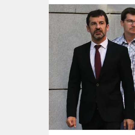
berlin
nord
wahrheit
verlag
verlag
veranstaltungen
shop
fragen & hilfe
unterstützen
abo
genossenschaft