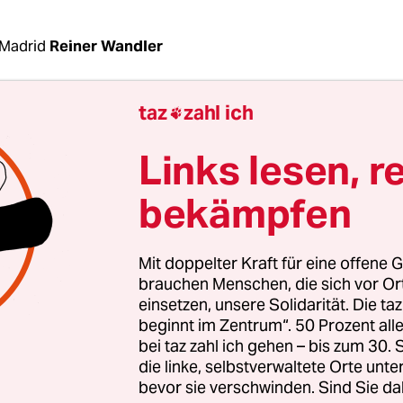
Madrid
Reiner Wandler
taz
zahl ich

er katalanischen Autonomiepolizei Mossos d'Esq
s Trapero, muss seinen Pass abgeben und darf Spa
Links lesen, r
 Außerdem muss er sich regelmässig bei dem
genen Gericht melden. Dies beschloss Ermittlung
bekämpfen
ela am spanischen Sondergerichtshof, für Terro
inalität und Finanzdelikte, der Audiencia Nacio
Mit doppelter Kraft für eine offene G
brauchen Menschen, die sich vor O
damit hinter den Forderungen der Staatsanwaltsch
einsetzen, unsere Solidarität. Die ta
beginnt im Zentrum“. 50 Prozent a
 U-Haft ohne Kaution verlangt. Trapero soll sich –
bei taz zahl ich gehen – bis zum 30
en, des „Aufstandes“ schuldig gemacht haben. E
die linke, selbstverwaltete Orte unte
izisten Befehle gegeben, die den Anordnungen a
bevor sie verschwinden. Sind Sie da