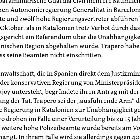
paramilitärische Guardia Civil mehrere Räumlich
hen Autonomieregierung Generalitat in Barcelon
e und zwölf hohe Regierungsvertreter abführen l
Oktober, als in Katalonien trotz Verbot durch das
sgericht ein Referendum über die Unabhängigkei
nischen Region abgehalten wurde. Trapero habe
ss seine Beamten nicht einschritten.
anwaltschaft, die in Spanien direkt dem Justizmi
der konservativen Regierung von Ministerpräsid
joy untersteht, begründete ihren Antrag mit der
ng der Tat. Trapero sei der „ausführende Arm“ d
e Regierung in Katalonien zur Unabhängigkeit g
ro drohen im Falle einer Verurteilung bis zu 15 Ja
 weitere hohe Polizeibeamte wurde bereits am V
hängt. In ihrem Falle wird sie allerdings gegen 4