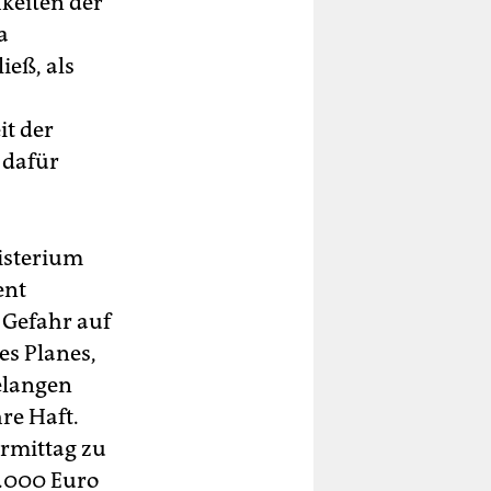
keiten der
a
ieß, als
t der
 dafür
nisterium
ent
 Gefahr auf
es Planes,
elangen
hre Haft.
ormittag zu
0.000 Euro