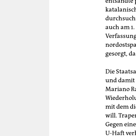
entsandte 
katalanisc
durchsucht
auch am 1. 
Verfassung
nordostspa
gesorgt, da
Die Staats
und damit 
Mariano Ra
Wiederholu
mit dem di
will. Trape
Gegen eine
U-Haft ver