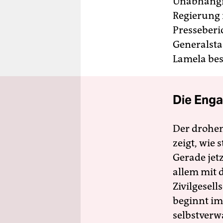
Unabhängig
Regierung 
Presseberic
Generalsta
Lamela bes
Die Enga
Der drohe
zeigt, wie
Gerade jet
allem mit d
Zivilgesell
beginnt im
selbstverw