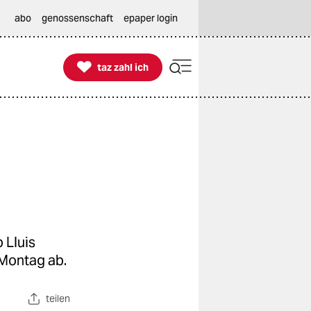
abo
genossenschaft
epaper login

taz zahl ich
taz zahl ich
n
 Lluis
 Montag ab.
teilen