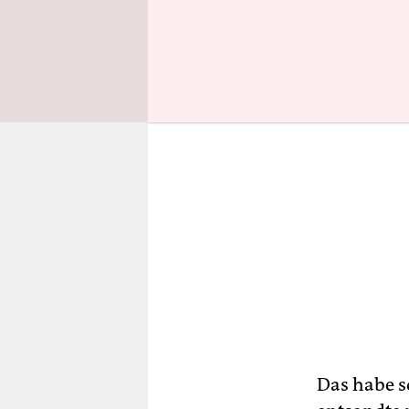
widerspra
Das habe s