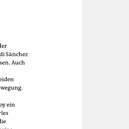
der
di Sànchez
ssen. Auch
eiden
ewegung.
oy ein
rles
die