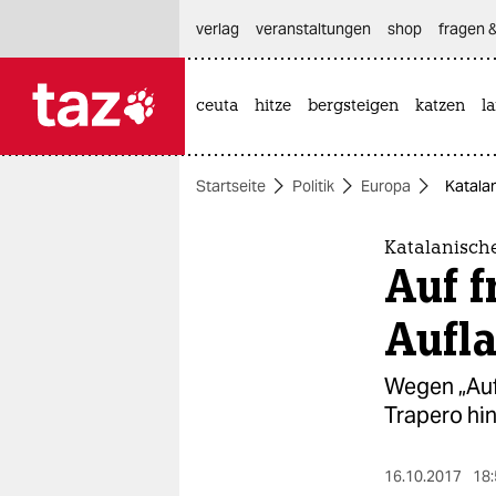
hautnavigation anspringen
hauptinhalt anspringen
footer anspringen
verlag
veranstaltungen
shop
fragen &
ceuta
hitze
bergsteigen
katzen
l

taz zahl ich
taz zahl ich
Startseite
Politik
Europa
Katalan
themen
politik
Katalanische
Auf 
öko
Aufl
gesellschaft
Wegen „Aufs
kultur
Trapero hin
sport
16.10.2017
18: