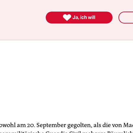
chen.

Ja, ich will
owohl am 20. September gegolten, als die von Ma