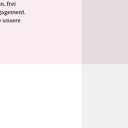
n, frei
ngagement.
e unsere