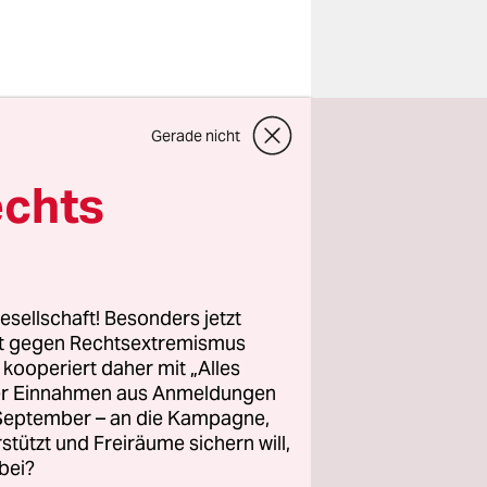
Gerade nicht
uadra,
nien nicht
echts
srichterin
r,
nal.
esellschaft! Besonders jetzt
rt gegen Rechtsextremismus
aft zurück.
z kooperiert daher mit „Alles
ller Einnahmen aus Anmeldungen
 so die
. September – an die Kampagne,
r habe
rstützt und Freiräume sichern will,
us Madrid
bei?