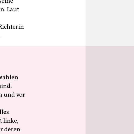
seine
n. Laut
Richterin
.
wahlen
sind.
h und vor
lles
 linke,
ür deren