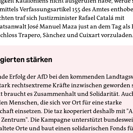
keit Kataloniens nicht ausgerufen habe, werde 
mittels Verfassungsartikel 155 des Amtes enthobe
hten traf sich Justizminister Rafael Catalá mit
atsanwalt José Manuel Maza just an dem Tag als 
chloss Trapero, Sànchez und Cuixart vorzuladen
gierten stärken
nde Erfolg der AfD bei den kommenden Landtags
 stark rechtsextreme Kräfte inzwischen geworden 
zt braucht es Zusammenhalt und Solidarität. Auc
en Menschen, die sich vor Ort für eine starke
schaft einsetzen. Die taz kooperiert deshalb mit "A
 Zentrum". Die Kampagne unterstützt bundesweit
altete Orte und baut einen solidarischen Fonds f