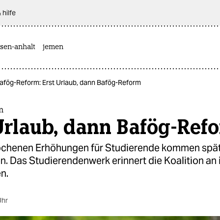
 hilfe
sen-anhalt
jemen
afög-Reform: Erst Urlaub, dann Bafög-Reform
m
Urlaub, dann Bafög-Ref
ochenen Erhöhungen für Studierende kommen spät
. Das Studierendenwerk erinnert die Koalition an 
n.
Uhr