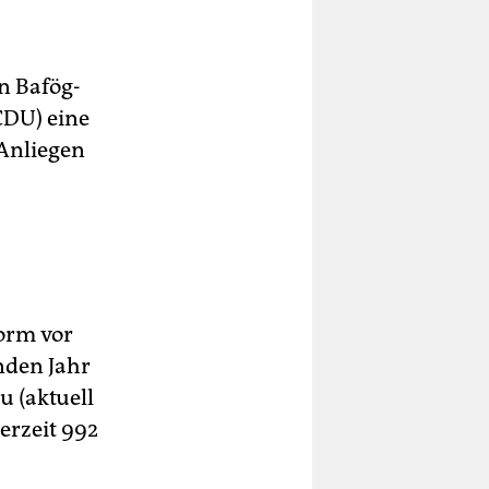
n Bafög-
CDU) eine
 Anliegen
orm vor
nden Jahr
u (aktuell
erzeit 992