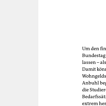
Um den fin
Bundestag 
lassen – a
Damit könn
Wohngeldsä
Anbuhl beg
die Studie
Bedarfssät
extrem her