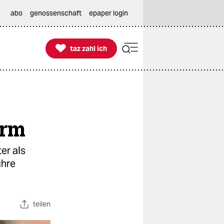
abo
genossenschaft
epaper login

taz zahl ich
taz zahl ich
orm
er als
ihre
teilen