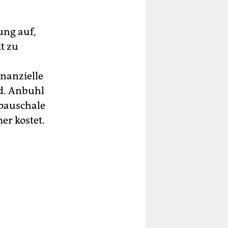
ung auf,
t zu
inanzielle
nd. Anbuhl
npauschale
er kostet.