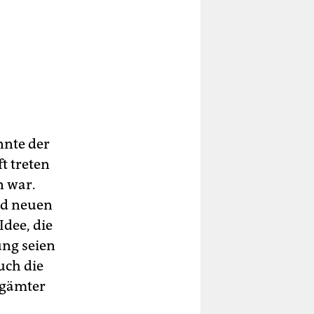
nnte der
t treten
n war.
nd neuen
dee, die
ng seien
uch die
ögämter