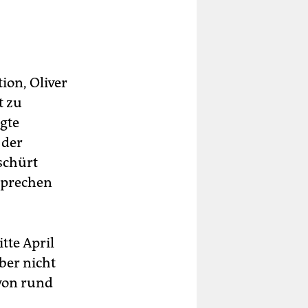
ion, Oliver
t zu
agte
 der
schürt
rsprechen
tte April
ber nicht
von rund