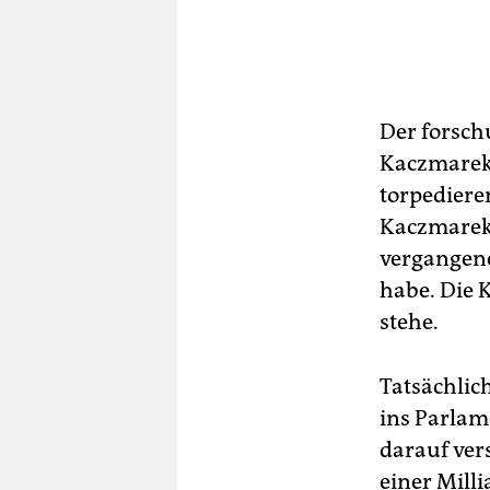
Der forsch
Kaczmarek,
torpediere
Kaczmarek 
vergangene
habe. Die 
stehe.
Tatsächlic
ins Parlam
darauf ver
einer Milli