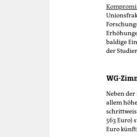
Kompromis
Unionsfrak
Forschungs
Erhöhungen
baldige Ei
der Studie
WG-Zimme
Neben der 
allem höhe
schrittwei
563 Euro) 
Euro künft