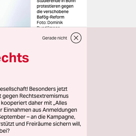
Studierende in Bonn
protestieren gegen
die verschobene
Bafög-Reform
Foto: Dominik
Bund/imago
Gerade nicht
echts
oben und
re
esellschaft! Besonders jetzt
rt gegen Rechtsextremismus
rechenden
z kooperiert daher mit „Alles
ller Einnahmen aus Anmeldungen
orm also
. September – an die Kampagne,
für wäre
rstützt und Freiräume sichern will,
bei?