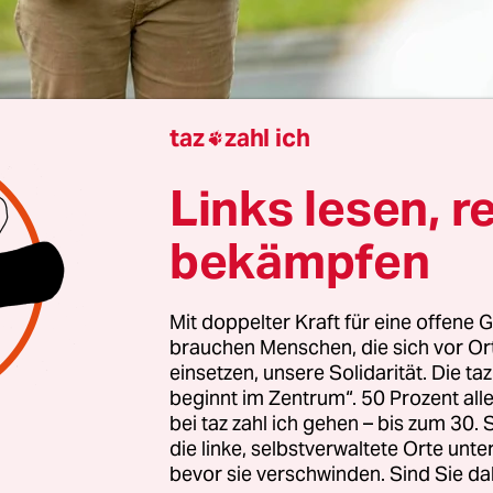
taz
zahl ich

Ralf Pauli
Links lesen, r
bekämpfen
at die Große Koalition die Bafög-Reform versch
ge Kritik geerntet
. Nun steht immerhin der weite
Mit doppelter Kraft für eine offene G
st: Wie Fach­po­li­ti­ke­r:in­nen der SPD am Dienstag
brauchen Menschen, die sich vor O
n, wollen Union und SPD am 29. Juli einen entsp
einsetzen, unsere Solidarität. Die ta
beginnt im Zentrum“. 50 Prozent a
eschluss vorlegen. Ins Parlament könnte die Ref
bei taz zahl ich gehen – bis zum 30
der Sommerpause gehen. Der früheste Termin da
die linke, selbstverwaltete Orte unte
ptember.
bevor sie verschwinden. Sind Sie da