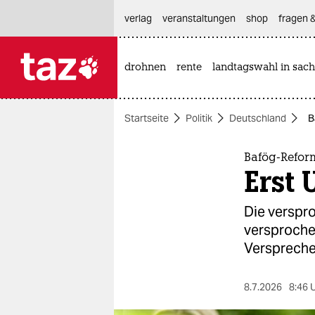
hautnavigation anspringen
hauptinhalt anspringen
footer anspringen
verlag
veranstaltungen
shop
fragen &
drohnen
rente
landtagswahl in sach

taz zahl ich
taz zahl ich
Startseite
Politik
Deutschland
B
themen
politik
Bafög-Refor
Erst 
öko
Die verspr
gesellschaft
versprochen
Verspreche
kultur
sport
8.7.2026
8:46 