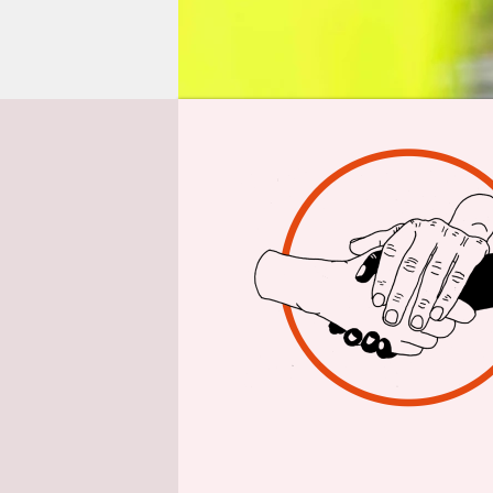
epaper login
Von
Mehrfach h
dafür hefti
Fahrplan fe
bestätigte
Kabinettsb
erst nach 
der 21. Se