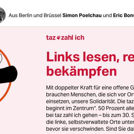
Aus Berlin und Brüssel
Simon Poelchau
und
Eric Bon
taz
zahl ich

 Händen wollte Wirtschaftsminister Robert Habec
der Autobranche nach dem Krisengipfel nicht na
Links lesen, r
Also versprach der Grünen-Politiker ihnen etwas,
aushalt
nicht belastet, aber Deutschlands wicht
bekämpfen
elfen könnte: Er wolle sich in Brüssel dafür einse
n der CO
-Flottengrenzwerte der EU um ein Jahr 
2
Mit doppelter Kraft für eine offene G
 wird.
brauchen Menschen, die sich vor O
einsetzen, unsere Solidarität. Die ta
beginnt im Zentrum“. 50 Prozent a
en, wie eine etwa von SPD-Politiker*innen oder V
bei taz zahl ich gehen – bis zum 30
Kaufprämie für Elektroautos, lehnte Habeck zwar
die linke, selbstverwaltete Orte unte
ine Maßnahmen als Schnellschüsse oder
bevor sie verschwinden. Sind Sie da