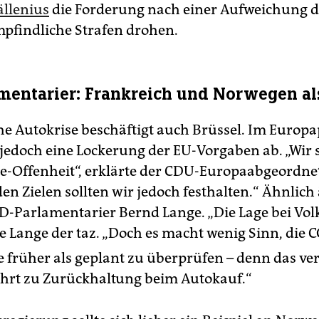
ällenius
die Forderung nach einer Aufweichung d
mpfindliche Strafen drohen.
mentarier: Frankreich und Norwegen al
he Autokrise beschäftigt auch Brüssel. Im Europ
jedoch eine Lockerung der EU-Vorgaben ab. „Wir 
e-Offenheit“, erklärte der CDU-Europaabgeordnet
den Zielen sollten wir jedoch festhalten.“ Ähnlich
PD-Parlamentarier Bernd Lange. „Die Lage bei Vol
te Lange der taz. „Doch es macht wenig Sinn, die 
 früher als geplant zu überprüfen – denn das ve
hrt zu Zurückhaltung beim Autokauf.“