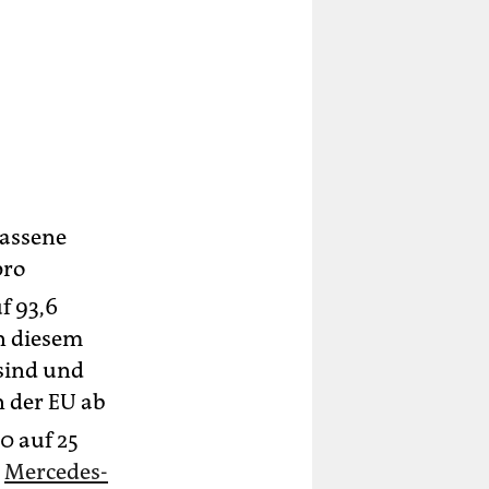
lassene
ro
f 93,6
n diesem
 sind und
 der EU ab
0 auf 25
a
Mercedes-