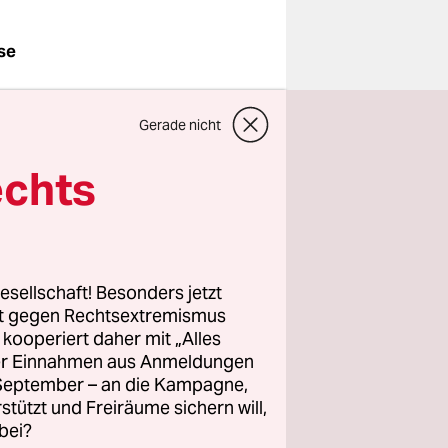
se
Gerade nicht
k die
ch Hause
echts
 das den
igster
tzen, dass
auf 2025
esellschaft! Besonders jetzt
rt gegen Rechtsextremismus
z kooperiert daher mit „Alles
ller Einnahmen aus Anmeldungen
W ins Spiel
. September – an die Kampagne,
 ab.
rstützt und Freiräume sichern will,
bei?