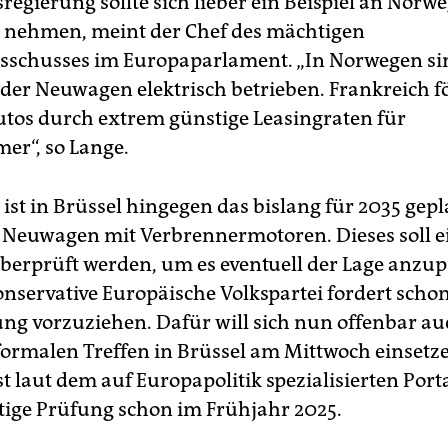
regierung sollte sich lieber ein Beispiel an Norw
 nehmen, meint der Chef des mächtigen
schusses im Europaparlament. „In Norwegen sin
 der Neuwagen elektrisch betrieben. Frankreich f
Autos durch extrem günstige Leasingraten für
er“, so Lange.
ist in Brüssel hingegen das bislang für 2035 gep
 Neuwagen mit Verbrennermotoren. Dieses soll e
überprüft werden, um es eventuell der Lage anzup
onservative Europäische Volkspartei fordert schon
ung vorzuziehen. Dafür will sich nun offenbar auc
formalen Treffen in Brüssel am Mittwoch einsetz
t laut dem auf Europapolitik spezialisierten Port
itige Prüfung schon im Frühjahr 2025.