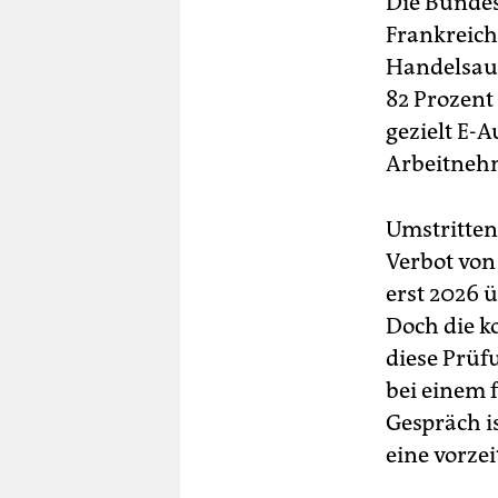
Die Bundes
Frankreich
Handelsaus
82 Prozent
gezielt E-
Arbeitnehm
Umstritten 
Verbot von
erst 2026 
Doch die k
diese Prüf
bei einem 
Gespräch is
eine vorze