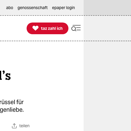
abo
genossenschaft
epaper login

taz zahl ich
taz zahl ich
’s
rüssel für
genliebe.
teilen