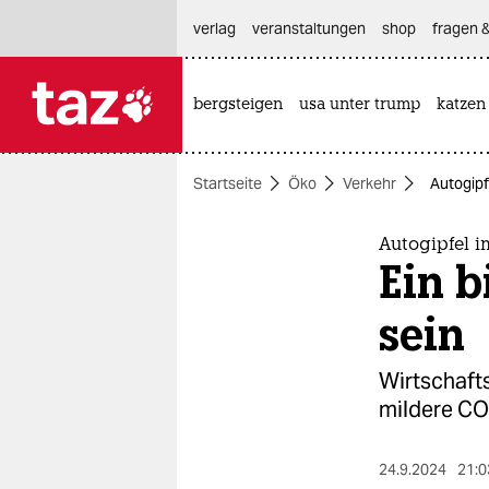
hautnavigation anspringen
hauptinhalt anspringen
footer anspringen
verlag
veranstaltungen
shop
fragen &
bergsteigen
usa unter trump
katzen

taz zahl ich
taz zahl ich
Startseite
Öko
Verkehr
Autogipf
themen
politik
Autogipfel i
Ein b
öko
sein
gesellschaft
Wirtschafts
kultur
mildere CO
sport
24.9.2024
21:0