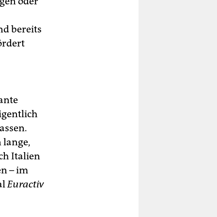
egen oder
d bereits
ördert
lante
igentlich
assen.
 lange,
h Italien
en – im
al
Euractiv