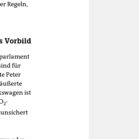
er Regeln,
s Vorbild
aparlament
sind für
e Peter
 äußerte
kswagen ist
CO
-
2
runsichert