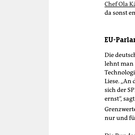
Chef Ola K
da sonst e
EU-Parla
Die deutsc
lehnt man 
Technologi
Liese. „An 
sich der S
ernst“, sag
Grenzwerte
nur und fü