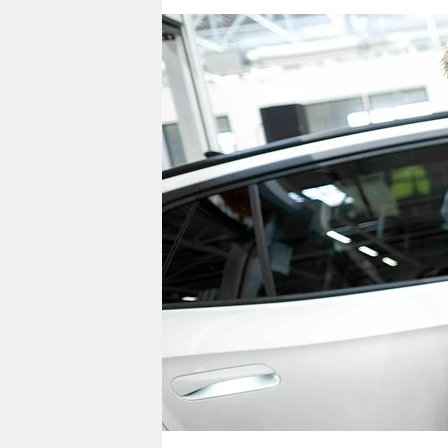
berlin
nord
wahrheit
verlag
verlag
veranstaltungen
shop
fragen & hilfe
unterstützen
abo
genossenschaft