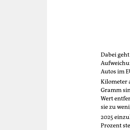
Dabei geht
Aufweichun
Autos im E
Kilometer 
Gramm sink
Wert entfe
sie zu wen
2025 einzuh
Prozent st