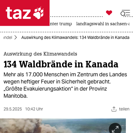

taz zahl ich
nahost-konflikt
usa unter trump
landtagswahl in sachsen-an

taz zahl ich
wandel
Auswirkung des Klimawandels: 134 Waldbrände in Kanada
taz zahl ich
themen
Auswirkung des Klimawandels
134 Waldbrände in Kanada
politik
Mehr als 17.000 Menschen im Zentrum des Landes
öko
wegen heftiger Feuer in Sicherheit gebracht.
„Größte Evakuierungsaktion“ in der Provinz
gesellschaft
Manitoba.
kultur
29.5.2025
10:42 Uhr
teilen
sport