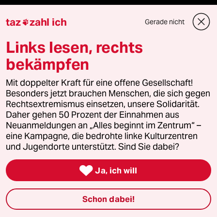
taz FUTURZWEI
taz
zahl ich
Gerade nicht

Le Monde diplomatique
Links lesen, rechts
bekämpfen
taz Archiv
Mit doppelter Kraft für eine offene Gesellschaft!
Besonders jetzt brauchen Menschen, die sich gegen
Rechtsextremismus einsetzen, unsere Solidarität.
Mehr taz Angebote
Daher gehen 50 Prozent der Einnahmen aus
Neuanmeldungen an „Alles beginnt im Zentrum“ –
eine Kampagne, die bedrohte linke Kulturzentren
Reisen
und Jugendorte unterstützt. Sind Sie dabei?
Kantine

Ja, ich will
Shop
Schon dabei!
Anzeigen