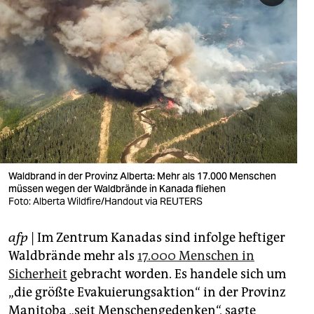
berlin
nord
wahrheit
verlag
verlag
veranstaltungen
Waldbrand in der Provinz Alberta: Mehr als 17.000 Menschen
shop
müssen wegen der Waldbrände in Kanada fliehen
Foto: Alberta Wildfire/Handout via REUTERS
fragen & hilfe
unterstützen
afp
| Im Zentrum Kanadas sind infolge heftiger
Waldbrände mehr als
17.000 Menschen in
abo
Sicherheit
gebracht worden. Es handele sich um
genossenschaft
„die größte Evakuierungsaktion“ in der Provinz
Manitoba „seit Menschengedenken“, sagte