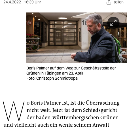
berlin
24.4.2022
16:39 Uhr
teilen
nord
wahrheit
verlag
verlag
veranstaltungen
Boris Palmer auf dem Weg zur Geschäftsstelle der
shop
Grünen in Tübingen am 23. April
Foto: Christoph Schmidt/dpa
fragen & hilfe
unterstützen
W
o
Boris Palmer
ist, ist die Überraschung
abo
nicht weit. Jetzt ist dem Schiedsgericht
genossenschaft
der baden-württembergischen Grünen –
und vielleicht auch ein wenig seinem Anwalt