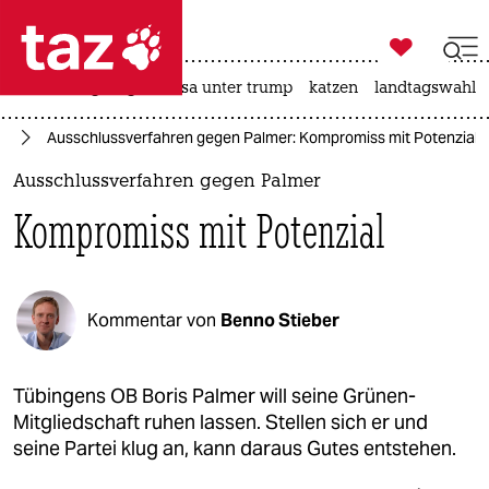

taz zahl ich
hitze
bergsteigen
usa unter trump
katzen
landtagswahl i

taz zahl ich
nd
Ausschlussverfahren gegen Palmer: Kompromiss mit Potenzial
taz zahl ich
Ausschlussverfahren gegen Palmer
themen
Kompromiss mit Potenzial
politik
öko
Kommentar von
Benno Stieber
gesellschaft
kultur
Tübingens OB Boris Palmer will seine Grünen-
Mitgliedschaft ruhen lassen. Stellen sich er und
sport
seine Partei klug an, kann daraus Gutes entstehen.